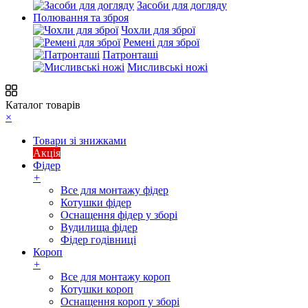
Засоби для догляду
Полювання та зброя
Чохли для зброї
Ремені для зброї
Патронташі
Мисливські ножі
Каталог товарів
×
Товари зі знижками
Акція
Фідер
+
Все для монтажу фідер
Котушки фідер
Оснащення фідер у зборі
Вудилища фідер
Фідер годівниці
Короп
+
Все для монтажу короп
Котушки короп
Оснащення короп у зборі