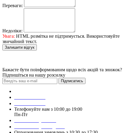
Переваги:
Недоліки:
Увага:
HTML розмітка не підтримується. Використовуйте
звичайний текст.
Залишити відгук
Бажаєте бути поінформованим щодо всіх акцій та знижок?
Підпишіться на нашу розсилку
Підписатись
Зробити замовлення
098 428 97 50
093 384 22 59
Телефонуйте нам з 10:00 до 19:00
Пн-Пт
Написати у Viber
Написати у Telegram
Опрацювання замовлень з 10:30 до 17:30