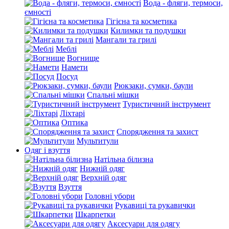
Вода - фляги, термоси,
ємності
Гігієна та косметика
Килимки та подушки
Мангали та грилі
Меблі
Вогнище
Намети
Посуд
Рюкзаки, сумки, баули
Спальні мішки
Туристичний інструмент
Ліхтарі
Оптика
Спорядження та захист
Мультитули
Одяг і взуття
Натільна білизна
Нижній одяг
Верхній одяг
Взуття
Головні убори
Рукавиці та рукавички
Шкарпетки
Аксесуари для одягу