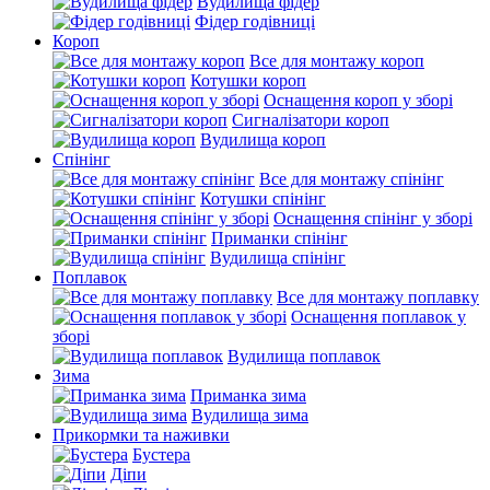
Вудилища фідер
Фідер годівниці
Короп
Все для монтажу короп
Котушки короп
Оснащення короп у зборі
Сигналізатори короп
Вудилища короп
Спінінг
Все для монтажу спінінг
Котушки спінінг
Оснащення спінінг у зборі
Приманки спінінг
Вудилища спінінг
Поплавок
Все для монтажу поплавку
Оснащення поплавок у
зборі
Вудилища поплавок
Зима
Приманка зима
Вудилища зима
Прикормки та наживки
Бустера
Діпи