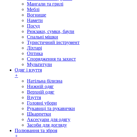
Мангали та грилі
Меблі
Вогнище
Намети
Посуд
Рюкзаки, сумки, баули
Спальні мішки
Туристичний інструмент
Ліхтарі
Оптика
Спорядження та захист
Мультитули
Одяг і взуття
+
Натільна білизна
Нижній одяг
Верхній одяг
Взуття
Головні убори
Рукавиці та рукавички
Шкарпетки
Аксесуари для одягу
Засоби для догляду
Полювання та зброя
+