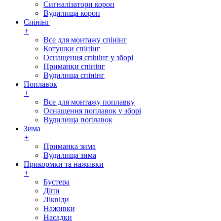
Сигналізатори короп
Вудилища короп
Спінінг
+
Все для монтажу спінінг
Котушки спінінг
Оснащення спінінг у зборі
Приманки спінінг
Вудилища спінінг
Поплавок
+
Все для монтажу поплавку
Оснащення поплавок у зборі
Вудилища поплавок
Зима
+
Приманка зима
Вудилища зима
Прикормки та наживки
+
Бустера
Діпи
Ліквіди
Наживки
Насадки