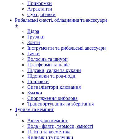
Прикормки
Атрактанти
Сухі добавки
Рибальські снасті, обладнання та аксесуари
+
Відра
Грузики
Зонти
Інструменти та рибальські аксесуари
Гачки
Волосінь та шнури
Платформи та навіс
Підсаки, садки та кукани
Підставки та род-поди
Поплавки
Сигналізатори клювання
Змазки
Спорядження риболова
Транспортування та зберігання
Туризм та кемпінг
+
Аксесуари кемпінг
Вода - фляги, термоси, ємності
Гігієна та косметика
Килимки та подушки