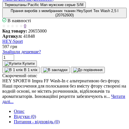
Термоштаны Pacific Man мужские серые S/M
Прання виробів з мембранних тканин HeySport Tex Wash 2,5 l
(20762600)
В наявності
0
Код товару:
20655000
Артикул:
41848
HEY-Sport
597
грн
Знайшли дешевше?
Купити
В 1 клік
Скорочений опис
HEY SPORT® Impra FF Wash-In є альтернативою без фтору.
Наші просочення для полоскання без вмісту фтору створені на
водній основі, не містять розчинників, відбілювачів та
ароматизаторів. Інноваційні рецепти забезпечують н...
Читати
далі...
Опис
Відгуки (0)
Питання - відповідь (0)