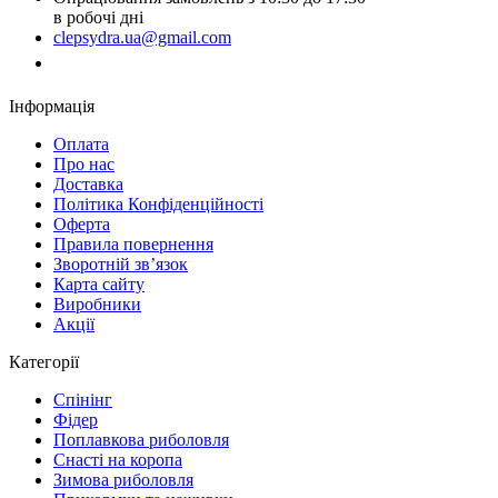
в робочі дні
clepsydra.ua@gmail.com
Замовити дзвінок
Інформація
Оплата
Про нас
Доставка
Політика Конфіденційності
Оферта
Правила повернення
Зворотній зв’язок
Карта сайту
Виробники
Акції
Категорії
Спінінг
Фідер
Поплавкова риболовля
Снасті на коропа
Зимова риболовля