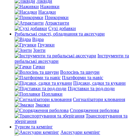
Ліквіди
Наживки
Насадки
Прикормки
Атрактанти
Сухі добавки
Рибальські снасті, обладнання та аксесуари
Відра
Грузики
Зонти
Інструменти та
рибальські аксесуари
Гачки
Волосінь та шнури
Платформи та навіс
Підсаки, садки та кукани
Підставки та род-поди
Поплавки
Сигналізатори клювання
Змазки
Спорядження риболова
Транспортування та
зберігання
Туризм та кемпінг
Аксесуари кемпінг