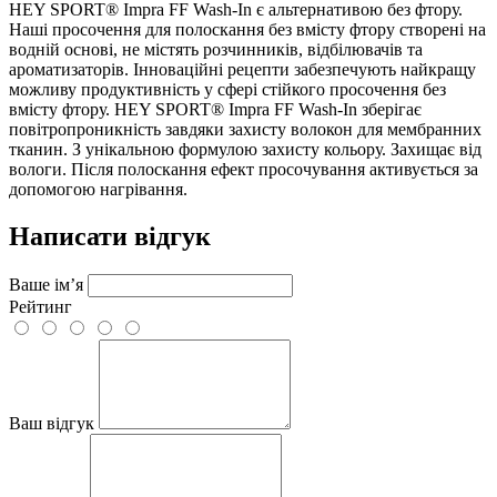
HEY SPORT® Impra FF Wash-In є альтернативою без фтору.
Наші просочення для полоскання без вмісту фтору створені на
водній основі, не містять розчинників, відбілювачів та
ароматизаторів. Інноваційні рецепти забезпечують найкращу
можливу продуктивність у сфері стійкого просочення без
вмісту фтору. HEY SPORT® Impra FF Wash-In зберігає
повітропроникність завдяки захисту волокон для мембранних
тканин. З унікальною формулою захисту кольору. Захищає від
вологи. Після полоскання ефект просочування активується за
допомогою нагрівання.
Написати відгук
Ваше ім’я
Рейтинг
Ваш відгук