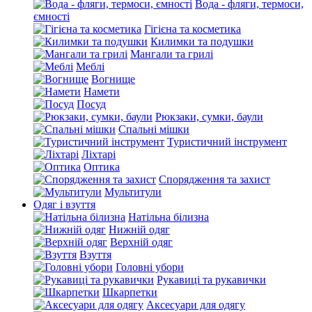
Вода - фляги, термоси,
ємності
Гігієна та косметика
Килимки та подушки
Мангали та грилі
Меблі
Вогнище
Намети
Посуд
Рюкзаки, сумки, баули
Спальні мішки
Туристичний інструмент
Ліхтарі
Оптика
Спорядження та захист
Мультитули
Одяг і взуття
Натільна білизна
Нижній одяг
Верхній одяг
Взуття
Головні убори
Рукавиці та рукавички
Шкарпетки
Аксесуари для одягу