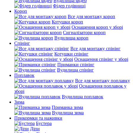
Вудилища фідер
Фідер годівниці
Короп
Все для монтажу короп
Котушки короп
Оснащення короп у зборі
Сигналізатори короп
Вудилища короп
Спінінг
Все для монтажу спінінг
Котушки спінінг
Оснащення спінінг у зборі
Приманки спінінг
Вудилища спінінг
Поплавок
Все для монтажу поплавку
Оснащення поплавок у
зборі
Вудилища поплавок
Зима
Приманка зима
Вудилища зима
Прикормки та наживки
Бустера
Діпи