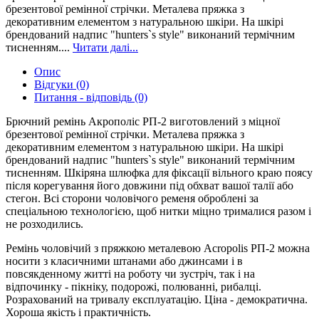
брезентової ремінної стрічки. Металева пряжка з
декоративним елементом з натуральною шкіри. На шкірі
брендований надпис "hunters`s style" виконаний термічним
тисненням....
Читати далі...
Опис
Відгуки (0)
Питання - відповідь (0)
Брючний ремінь Акрополіс РП-2 виготовлений з міцної
брезентової ремінної стрічки. Металева пряжка з
декоративним елементом з натуральною шкіри. На шкірі
брендований надпис "hunters`s style" виконаний термічним
тисненням. Шкіряна шлюфка для фіксації вільного краю поясу
після корегування його довжини під обхват вашої талії або
стегон. Всі сторони чоловічого ременя оброблені за
спеціальною технологією, щоб нитки міцно трималися разом і
не розходились.
Ремінь чоловічий з пряжкою металевою Acropolis РП-2 можна
носити з класичними штанами або джинсами і в
повсякденному житті на роботу чи зустріч, так і на
відпочинку - пікніку, подорожі, полюванні, рибалці.
Розрахований на тривалу експлуатацію. Ціна - демократична.
Хороша якість і практичність.