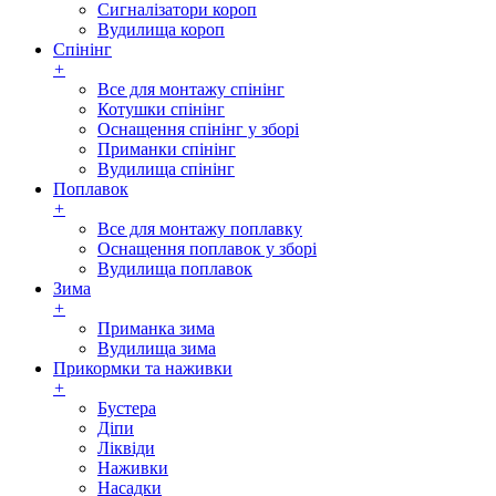
Сигналізатори короп
Вудилища короп
Спінінг
+
Все для монтажу спінінг
Котушки спінінг
Оснащення спінінг у зборі
Приманки спінінг
Вудилища спінінг
Поплавок
+
Все для монтажу поплавку
Оснащення поплавок у зборі
Вудилища поплавок
Зима
+
Приманка зима
Вудилища зима
Прикормки та наживки
+
Бустера
Діпи
Ліквіди
Наживки
Насадки