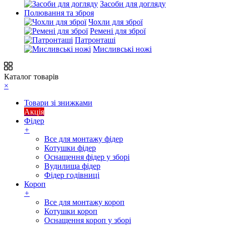
Засоби для догляду
Полювання та зброя
Чохли для зброї
Ремені для зброї
Патронташі
Мисливські ножі
Каталог товарів
×
Товари зі знижками
Акція
Фідер
+
Все для монтажу фідер
Котушки фідер
Оснащення фідер у зборі
Вудилища фідер
Фідер годівниці
Короп
+
Все для монтажу короп
Котушки короп
Оснащення короп у зборі