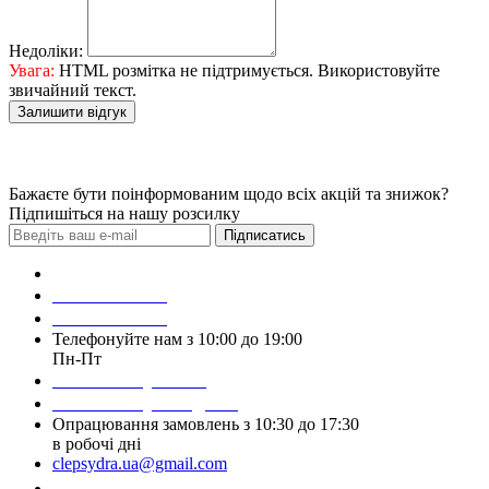
Недоліки:
Увага:
HTML розмітка не підтримується. Використовуйте
звичайний текст.
Залишити відгук
Бажаєте бути поінформованим щодо всіх акцій та знижок?
Підпишіться на нашу розсилку
Підписатись
Зробити замовлення
098 428 97 50
093 384 22 59
Телефонуйте нам з 10:00 до 19:00
Пн-Пт
Написати у Viber
Написати у Telegram
Опрацювання замовлень з 10:30 до 17:30
в робочі дні
clepsydra.ua@gmail.com
Замовити дзвінок