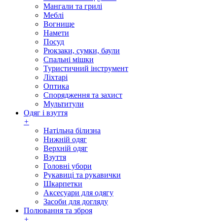
Мангали та грилі
Меблі
Вогнище
Намети
Посуд
Рюкзаки, сумки, баули
Спальні мішки
Туристичний інструмент
Ліхтарі
Оптика
Спорядження та захист
Мультитули
Одяг і взуття
+
Натільна білизна
Нижній одяг
Верхній одяг
Взуття
Головні убори
Рукавиці та рукавички
Шкарпетки
Аксесуари для одягу
Засоби для догляду
Полювання та зброя
+