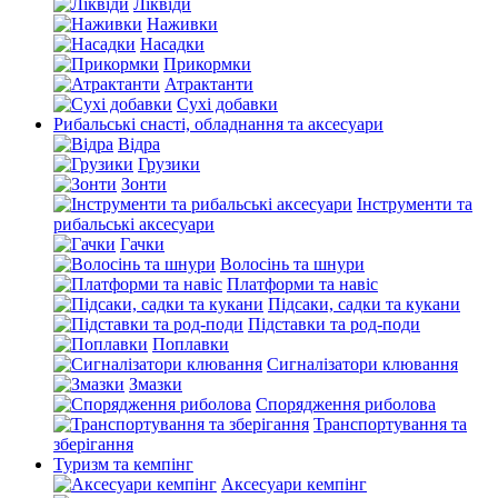
Ліквіди
Наживки
Насадки
Прикормки
Атрактанти
Сухі добавки
Рибальські снасті, обладнання та аксесуари
Відра
Грузики
Зонти
Інструменти та
рибальські аксесуари
Гачки
Волосінь та шнури
Платформи та навіс
Підсаки, садки та кукани
Підставки та род-поди
Поплавки
Сигналізатори клювання
Змазки
Спорядження риболова
Транспортування та
зберігання
Туризм та кемпінг
Аксесуари кемпінг