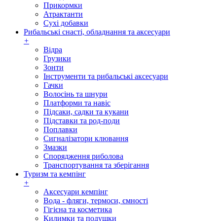
Прикормки
Атрактанти
Сухі добавки
Рибальські снасті, обладнання та аксесуари
+
Відра
Грузики
Зонти
Інструменти та рибальські аксесуари
Гачки
Волосінь та шнури
Платформи та навіс
Підсаки, садки та кукани
Підставки та род-поди
Поплавки
Сигналізатори клювання
Змазки
Спорядження риболова
Транспортування та зберігання
Туризм та кемпінг
+
Аксесуари кемпінг
Вода - фляги, термоси, ємності
Гігієна та косметика
Килимки та подушки