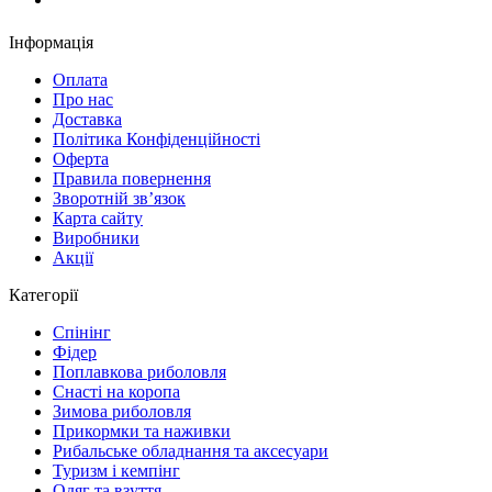
Інформація
Оплата
Про нас
Доставка
Політика Конфіденційності
Оферта
Правила повернення
Зворотній зв’язок
Карта сайту
Виробники
Акції
Категорії
Спінінг
Фідер
Поплавкова риболовля
Снасті на коропа
Зимова риболовля
Прикормки та наживки
Рибальське обладнання та аксесуари
Туризм і кемпінг
Одяг та взуття