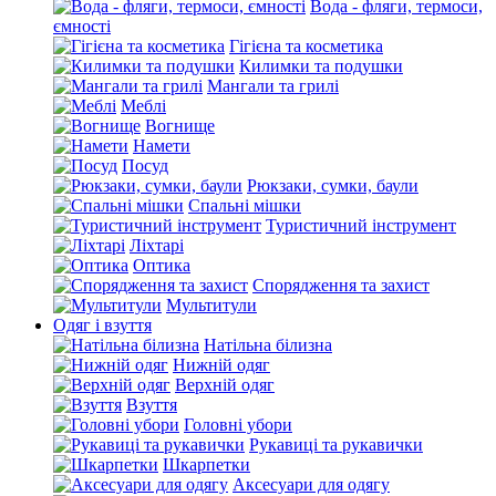
Вода - фляги, термоси,
ємності
Гігієна та косметика
Килимки та подушки
Мангали та грилі
Меблі
Вогнище
Намети
Посуд
Рюкзаки, сумки, баули
Спальні мішки
Туристичний інструмент
Ліхтарі
Оптика
Спорядження та захист
Мультитули
Одяг і взуття
Натільна білизна
Нижній одяг
Верхній одяг
Взуття
Головні убори
Рукавиці та рукавички
Шкарпетки
Аксесуари для одягу