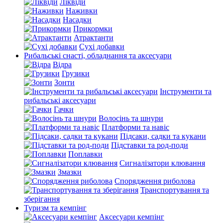
Ліквіди
Наживки
Насадки
Прикормки
Атрактанти
Сухі добавки
Рибальські снасті, обладнання та аксесуари
Відра
Грузики
Зонти
Інструменти та
рибальські аксесуари
Гачки
Волосінь та шнури
Платформи та навіс
Підсаки, садки та кукани
Підставки та род-поди
Поплавки
Сигналізатори клювання
Змазки
Спорядження риболова
Транспортування та
зберігання
Туризм та кемпінг
Аксесуари кемпінг