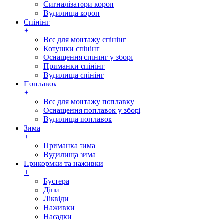
Сигналізатори короп
Вудилища короп
Спінінг
+
Все для монтажу спінінг
Котушки спінінг
Оснащення спінінг у зборі
Приманки спінінг
Вудилища спінінг
Поплавок
+
Все для монтажу поплавку
Оснащення поплавок у зборі
Вудилища поплавок
Зима
+
Приманка зима
Вудилища зима
Прикормки та наживки
+
Бустера
Діпи
Ліквіди
Наживки
Насадки