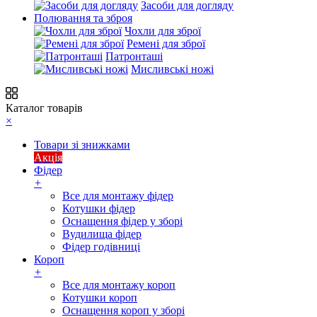
Засоби для догляду
Полювання та зброя
Чохли для зброї
Ремені для зброї
Патронташі
Мисливські ножі
Каталог товарів
×
Товари зі знижками
Акція
Фідер
+
Все для монтажу фідер
Котушки фідер
Оснащення фідер у зборі
Вудилища фідер
Фідер годівниці
Короп
+
Все для монтажу короп
Котушки короп
Оснащення короп у зборі