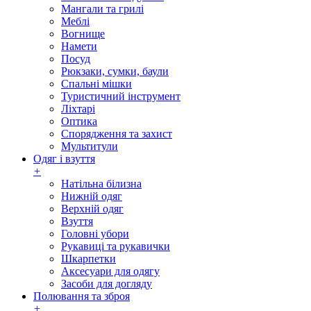
Мангали та грилі
Меблі
Вогнище
Намети
Посуд
Рюкзаки, сумки, баули
Спальні мішки
Туристичний інструмент
Ліхтарі
Оптика
Спорядження та захист
Мультитули
Одяг і взуття
+
Натільна білизна
Нижній одяг
Верхній одяг
Взуття
Головні убори
Рукавиці та рукавички
Шкарпетки
Аксесуари для одягу
Засоби для догляду
Полювання та зброя
+