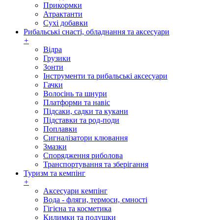
Прикормки
Атрактанти
Сухі добавки
Рибальські снасті, обладнання та аксесуари
+
Відра
Грузики
Зонти
Інструменти та рибальські аксесуари
Гачки
Волосінь та шнури
Платформи та навіс
Підсаки, садки та кукани
Підставки та род-поди
Поплавки
Сигналізатори клювання
Змазки
Спорядження риболова
Транспортування та зберігання
Туризм та кемпінг
+
Аксесуари кемпінг
Вода - фляги, термоси, ємності
Гігієна та косметика
Килимки та подушки