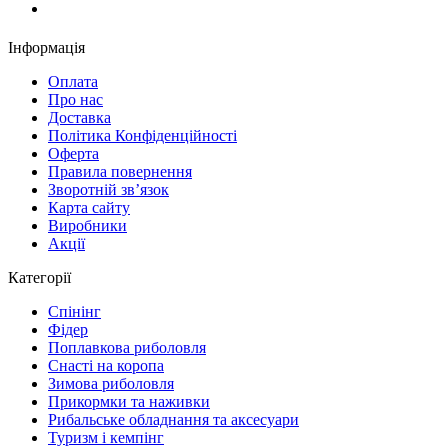
Замовити дзвінок
Інформація
Оплата
Про нас
Доставка
Політика Конфіденційності
Оферта
Правила повернення
Зворотній зв’язок
Карта сайту
Виробники
Акції
Категорії
Спінінг
Фідер
Поплавкова риболовля
Снасті на коропа
Зимова риболовля
Прикормки та наживки
Рибальське обладнання та аксесуари
Туризм і кемпінг