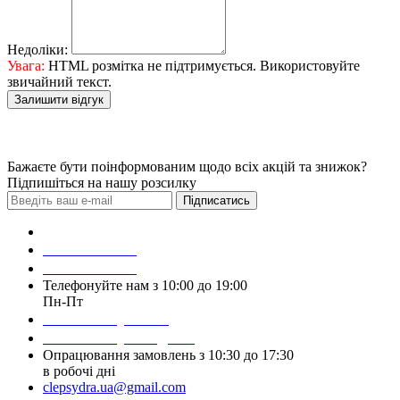
Недоліки:
Увага:
HTML розмітка не підтримується. Використовуйте
звичайний текст.
Залишити відгук
Бажаєте бути поінформованим щодо всіх акцій та знижок?
Підпишіться на нашу розсилку
Підписатись
Зробити замовлення
098 428 97 50
093 384 22 59
Телефонуйте нам з 10:00 до 19:00
Пн-Пт
Написати у Viber
Написати у Telegram
Опрацювання замовлень з 10:30 до 17:30
в робочі дні
clepsydra.ua@gmail.com