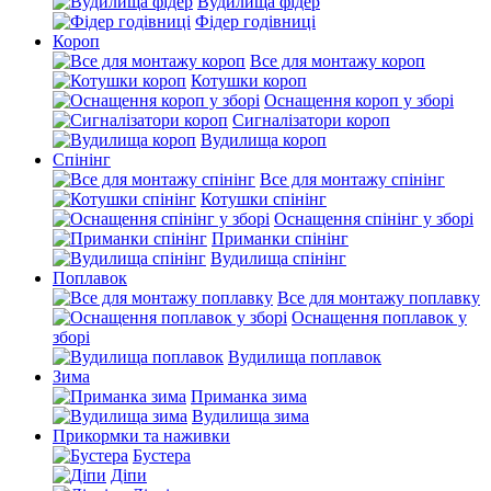
Вудилища фідер
Фідер годівниці
Короп
Все для монтажу короп
Котушки короп
Оснащення короп у зборі
Сигналізатори короп
Вудилища короп
Спінінг
Все для монтажу спінінг
Котушки спінінг
Оснащення спінінг у зборі
Приманки спінінг
Вудилища спінінг
Поплавок
Все для монтажу поплавку
Оснащення поплавок у
зборі
Вудилища поплавок
Зима
Приманка зима
Вудилища зима
Прикормки та наживки
Бустера
Діпи