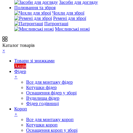
Засоби для догляду
Полювання та зброя
Чохли для зброї
Ремені для зброї
Патронташі
Мисливські ножі
Каталог товарів
×
Товари зі знижками
Акція
Фідер
+
Все для монтажу фідер
Котушки фідер
Оснащення фідер у зборі
Вудилища фідер
Фідер годівниці
Короп
+
Все для монтажу короп
Котушки короп
Оснащення короп у зборі