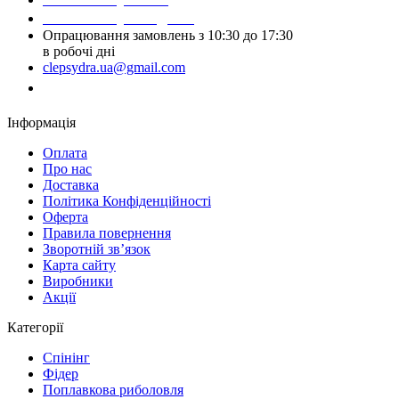
Написати у Telegram
Опрацювання замовлень з 10:30 до 17:30
в робочі дні
clepsydra.ua@gmail.com
Замовити дзвінок
Інформація
Оплата
Про нас
Доставка
Політика Конфіденційності
Оферта
Правила повернення
Зворотній зв’язок
Карта сайту
Виробники
Акції
Категорії
Спінінг
Фідер
Поплавкова риболовля