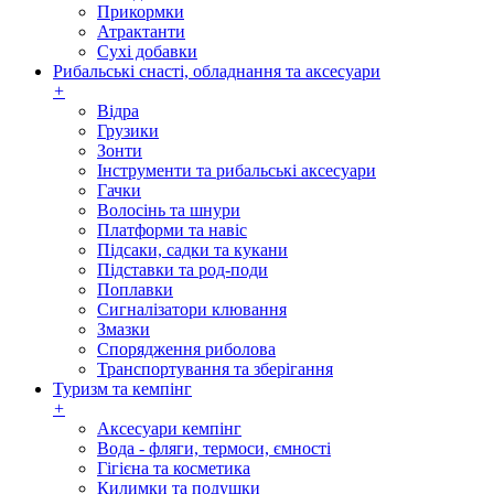
Прикормки
Атрактанти
Сухі добавки
Рибальські снасті, обладнання та аксесуари
+
Відра
Грузики
Зонти
Інструменти та рибальські аксесуари
Гачки
Волосінь та шнури
Платформи та навіс
Підсаки, садки та кукани
Підставки та род-поди
Поплавки
Сигналізатори клювання
Змазки
Спорядження риболова
Транспортування та зберігання
Туризм та кемпінг
+
Аксесуари кемпінг
Вода - фляги, термоси, ємності
Гігієна та косметика
Килимки та подушки