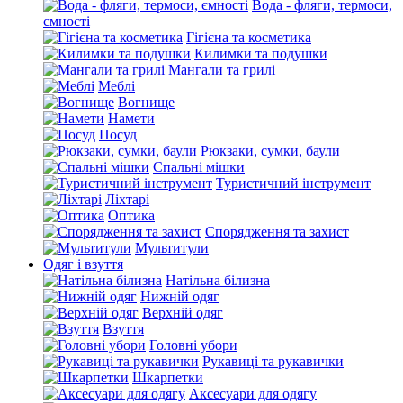
Вода - фляги, термоси,
ємності
Гігієна та косметика
Килимки та подушки
Мангали та грилі
Меблі
Вогнище
Намети
Посуд
Рюкзаки, сумки, баули
Спальні мішки
Туристичний інструмент
Ліхтарі
Оптика
Спорядження та захист
Мультитули
Одяг і взуття
Натільна білизна
Нижній одяг
Верхній одяг
Взуття
Головні убори
Рукавиці та рукавички
Шкарпетки
Аксесуари для одягу