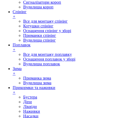
Сигналізатори короп
Вудилища короп
Спінінг
+
Все для монтажу спінінг
Котушки спінінг
Оснащення спінінг у зборі
Приманки спінінг
Вудилища спінінг
Поплавок
+
Все для монтажу поплавку
Оснащення поплавок у зборі
Вудилища поплавок
Зима
+
Приманка зима
Вудилища зима
Прикормки та наживки
+
Бустера
Діпи
Ліквіди
Наживки
Насадки