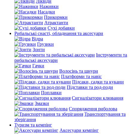
Ліквіди
Наживки
Насадки
Прикормки
Атрактанти
Сухі добавки
Рибальські снасті, обладнання та аксесуари
Відра
Грузики
Зонти
Інструменти та
рибальські аксесуари
Гачки
Волосінь та шнури
Платформи та навіс
Підсаки, садки та кукани
Підставки та род-поди
Поплавки
Сигналізатори клювання
Змазки
Спорядження риболова
Транспортування та
зберігання
Туризм та кемпінг
Аксесуари кемпінг