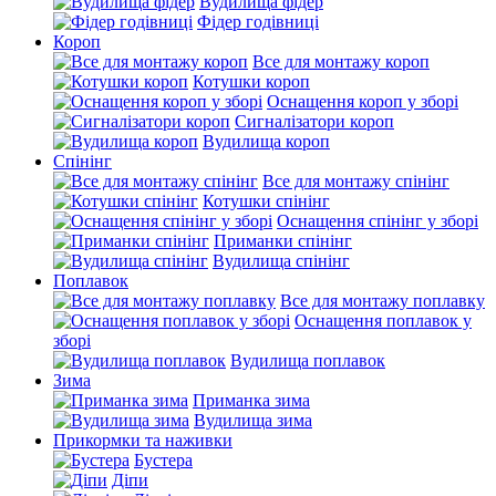
Вудилища фідер
Фідер годівниці
Короп
Все для монтажу короп
Котушки короп
Оснащення короп у зборі
Сигналізатори короп
Вудилища короп
Спінінг
Все для монтажу спінінг
Котушки спінінг
Оснащення спінінг у зборі
Приманки спінінг
Вудилища спінінг
Поплавок
Все для монтажу поплавку
Оснащення поплавок у
зборі
Вудилища поплавок
Зима
Приманка зима
Вудилища зима
Прикормки та наживки
Бустера
Діпи