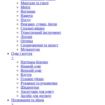
Мангали та грилі
Меблі
Вогнище
Намети
Посуд
Рюкзаки, сумки, баули
Спальні мішки
Туристичний інструмент
Ліхтарі
Оптика
Спорядження та захист
Мультитули
Одяг і взуття
+
Натільна білизна
Нижній одяг
Верхній одяг
Взуття
Головні убори
Рукавиці та рукавички
Шкарпетки
Аксесуари для одягу
Засоби для догляду
Полювання та зброя
+