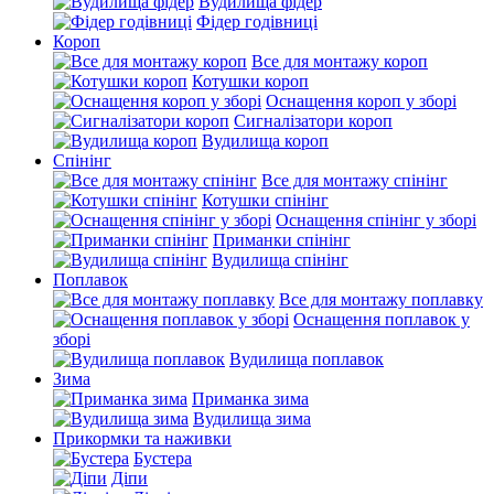
Вудилища фідер
Фідер годівниці
Короп
Все для монтажу короп
Котушки короп
Оснащення короп у зборі
Сигналізатори короп
Вудилища короп
Спінінг
Все для монтажу спінінг
Котушки спінінг
Оснащення спінінг у зборі
Приманки спінінг
Вудилища спінінг
Поплавок
Все для монтажу поплавку
Оснащення поплавок у
зборі
Вудилища поплавок
Зима
Приманка зима
Вудилища зима
Прикормки та наживки
Бустера
Діпи