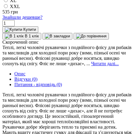
XL
XXL
535
грн
Знайшли дешевше?
Купити
В 1 клік
Скорочений опис
Теплі, легкі чоловічі рукавички з подвійного флісу для рибаків
та мисливців для холодної пори року (зими, пізньої осені чи
ранньої весни). Флісові рукавиці добре носяться, швидко
сохнуть від снігу. Фліс не лише «дихає», ...
Читати далі...
Опис
Відгуки (0)
Питання - відповідь (0)
Теплі, легкі чоловічі рукавички з подвійного флісу для рибаків
та мисливців для холодної пори року (зими, пізньої осені чи
ранньої весни). Флісові рукавиці добре носяться, швидко
сохнуть від снігу. Фліс не лише «дихає», але й не потребує
особливого догляду. Це зносостійкий, гіпоалергенний
матеріал, який має хороші теплоїзоляційні властивості.
Рукавички добре зберігають тепло та приємні на дотик.
Мають вшиту еластичну гумку для фіксації та з’єднуються між