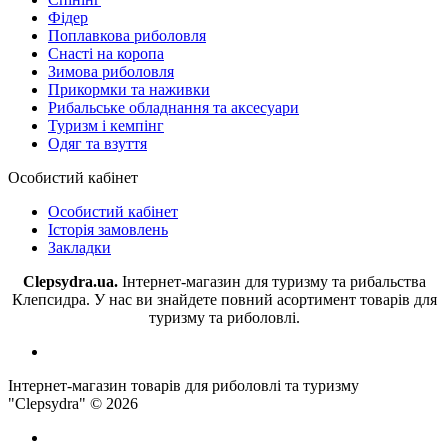
Фідер
Поплавкова риболовля
Снасті на коропа
Зимова риболовля
Прикормки та наживки
Рибальське обладнання та аксесуари
Туризм і кемпінг
Одяг та взуття
Особистий кабінет
Особистий кабінет
Історія замовлень
Закладки
Clepsydra.ua.
Інтернет-магазин для туризму та рибальства
Клепсидра. У нас ви знайдете повний асортимент товарів для
туризму та риболовлі.
Інтернет-магазин товарів для риболовлі та туризму
"Clepsydra" © 2026