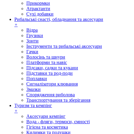
Прикормки
Атрактанти
Сухі добавки
Рибальські снасті, обладнання та аксесуари
+
Відра
Грузики
Зонти
Інструменти та рибальські аксесуари
Гачки
Волосінь та шнури
Платформи та навіс
Підсаки, садки та кукани
Підставки та род-поди
Поплавки
Сигналізатори клювання
Змазки
Спорядження риболова
Транспортування та зберігання
Туризм та кемпінг
+
Аксесуари кемпінг
Вода - фляги, термоси, ємності
Гігієна та косметика
Килимки та подушки