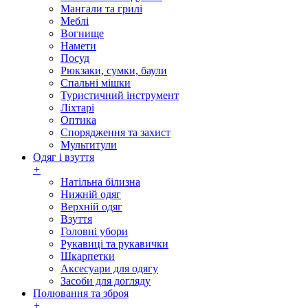
Мангали та грилі
Меблі
Вогнище
Намети
Посуд
Рюкзаки, сумки, баули
Спальні мішки
Туристичний інструмент
Ліхтарі
Оптика
Спорядження та захист
Мультитули
Одяг і взуття
+
Натільна білизна
Нижній одяг
Верхній одяг
Взуття
Головні убори
Рукавиці та рукавички
Шкарпетки
Аксесуари для одягу
Засоби для догляду
Полювання та зброя
+