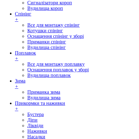
Сигналізатори короп
Вудилища короп
Спінінг
+
Все для монтажу спінінг
Котушки спінінг
Оснащення спінінг у зборі
Приманки спінінг
Вудилища спінінг
Поплавок
+
Все для монтажу поплавку
Оснащення поплавок у зборі
Вудилища поплавок
Зима
+
Приманка зима
Вудилища зима
Прикормки та наживки
+
Бустера
Діпи
Ліквіди
Наживки
Насадки