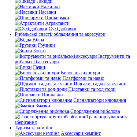
Ліквіди
Наживки
Насадки
Прикормки
Атрактанти
Сухі добавки
Рибальські снасті, обладнання та аксесуари
Відра
Грузики
Зонти
Інструменти та
рибальські аксесуари
Гачки
Волосінь та шнури
Платформи та навіс
Підсаки, садки та кукани
Підставки та род-поди
Поплавки
Сигналізатори клювання
Змазки
Спорядження риболова
Транспортування та
зберігання
Туризм та кемпінг
Аксесуари кемпінг