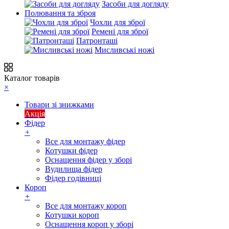
Засоби для догляду
Полювання та зброя
Чохли для зброї
Ремені для зброї
Патронташі
Мисливські ножі
Каталог товарів
×
Товари зі знижками
Акція
Фідер
+
Все для монтажу фідер
Котушки фідер
Оснащення фідер у зборі
Вудилища фідер
Фідер годівниці
Короп
+
Все для монтажу короп
Котушки короп
Оснащення короп у зборі