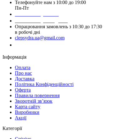
Телефонуйте нам з 10:00 до 19:00
Пн-Пт
Написати у Viber
Написати у Telegram
Опрацювання замовлень з 10:30 до 17:30
в робочі дні
clepsydra.ua@gmail.com
Замовити дзвінок
Інформація
Оплата
Про нас
Доставка
Політика Конфіденційності
Оферта
Правила повернення
Зворотній зв’язок
Карта сайту
Виробники
Акції
Категорії
Спінінг