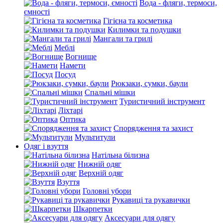
Вода - фляги, термоси,
ємності
Гігієна та косметика
Килимки та подушки
Мангали та грилі
Меблі
Вогнище
Намети
Посуд
Рюкзаки, сумки, баули
Спальні мішки
Туристичний інструмент
Ліхтарі
Оптика
Спорядження та захист
Мультитули
Одяг і взуття
Натільна білизна
Нижній одяг
Верхній одяг
Взуття
Головні убори
Рукавиці та рукавички
Шкарпетки
Аксесуари для одягу