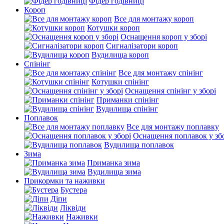
Фідер годівниці
Короп
Все для монтажу короп
Котушки короп
Оснащення короп у зборі
Сигналізатори короп
Вудилища короп
Спінінг
Все для монтажу спінінг
Котушки спінінг
Оснащення спінінг у зборі
Приманки спінінг
Вудилища спінінг
Поплавок
Все для монтажу поплавку
Оснащення поплавок у зб
Вудилища поплавок
Зима
Приманка зима
Вудилища зима
Прикормки та наживки
Бустера
Діпи
Ліквіди
Наживки