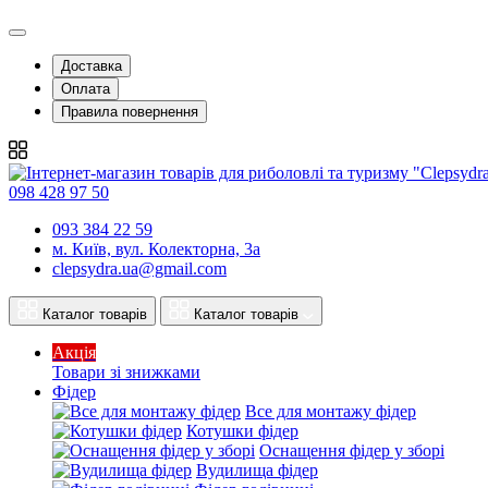
Доставка
Оплата
Правила повернення
098 428 97 50
093 384 22 59
м. Київ, вул. Колекторна, 3а
clepsydra.ua@gmail.com
Каталог товарів
Каталог товарів
Акція
Товари зі знижками
Фідер
Все для монтажу фідер
Котушки фідер
Оснащення фідер у зборі
Вудилища фідер