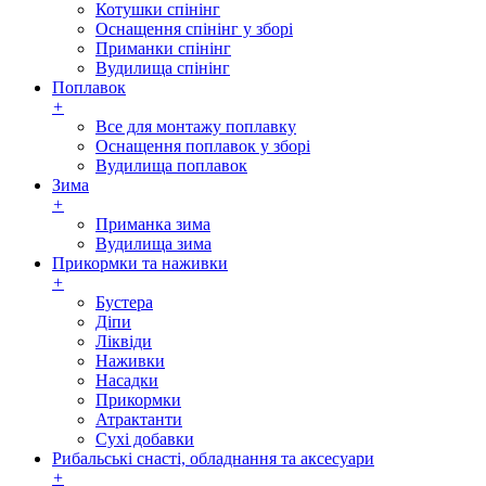
Котушки спінінг
Оснащення спінінг у зборі
Приманки спінінг
Вудилища спінінг
Поплавок
+
Все для монтажу поплавку
Оснащення поплавок у зборі
Вудилища поплавок
Зима
+
Приманка зима
Вудилища зима
Прикормки та наживки
+
Бустера
Діпи
Ліквіди
Наживки
Насадки
Прикормки
Атрактанти
Сухі добавки
Рибальські снасті, обладнання та аксесуари
+