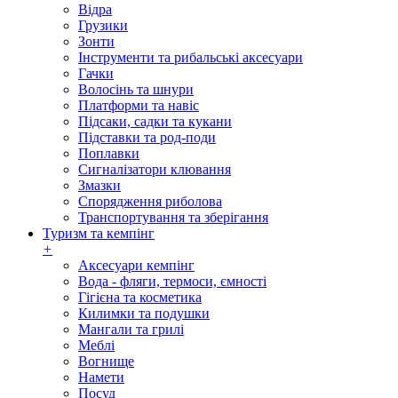
Відра
Грузики
Зонти
Інструменти та рибальські аксесуари
Гачки
Волосінь та шнури
Платформи та навіс
Підсаки, садки та кукани
Підставки та род-поди
Поплавки
Сигналізатори клювання
Змазки
Спорядження риболова
Транспортування та зберігання
Туризм та кемпінг
+
Аксесуари кемпінг
Вода - фляги, термоси, ємності
Гігієна та косметика
Килимки та подушки
Мангали та грилі
Меблі
Вогнище
Намети
Посуд