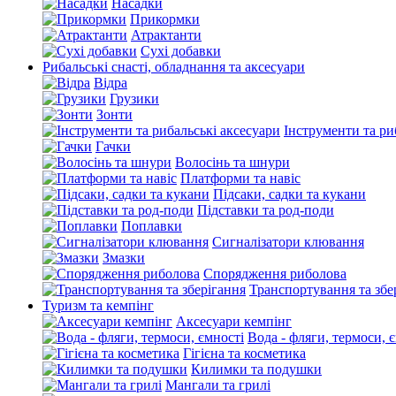
Насадки
Прикормки
Атрактанти
Сухі добавки
Рибальські снасті, обладнання та аксесуари
Відра
Грузики
Зонти
Інструменти та ри
Гачки
Волосінь та шнури
Платформи та навіс
Підсаки, садки та кукани
Підставки та род-поди
Поплавки
Сигналізатори клювання
Змазки
Спорядження риболова
Транспортування та збе
Туризм та кемпінг
Аксесуари кемпінг
Вода - фляги, термоси, 
Гігієна та косметика
Килимки та подушки
Мангали та грилі