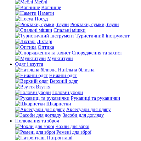
Меблі
Вогнище
Намети
Посуд
Рюкзаки, сумки, баули
Спальні мішки
Туристичний інструмент
Ліхтарі
Оптика
Спорядження та захист
Мультитули
Одяг і взуття
Натільна білизна
Нижній одяг
Верхній одяг
Взуття
Головні убори
Рукавиці та рукавички
Шкарпетки
Аксесуари для одягу
Засоби для догляду
Полювання та зброя
Чохли для зброї
Ремені для зброї
Патронташі