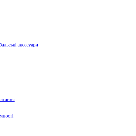
бальські аксесуари
рігання
ємності