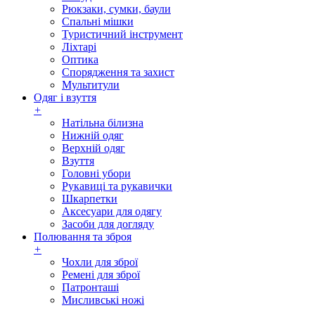
Рюкзаки, сумки, баули
Спальні мішки
Туристичний інструмент
Ліхтарі
Оптика
Спорядження та захист
Мультитули
Одяг і взуття
+
Натільна білизна
Нижній одяг
Верхній одяг
Взуття
Головні убори
Рукавиці та рукавички
Шкарпетки
Аксесуари для одягу
Засоби для догляду
Полювання та зброя
+
Чохли для зброї
Ремені для зброї
Патронташі
Мисливські ножі