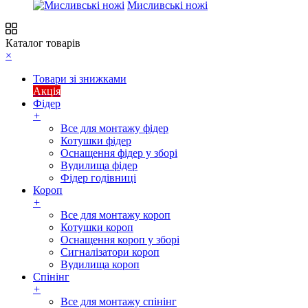
Мисливські ножі
Каталог товарів
×
Товари зі знижками
Акція
Фідер
+
Все для монтажу фідер
Котушки фідер
Оснащення фідер у зборі
Вудилища фідер
Фідер годівниці
Короп
+
Все для монтажу короп
Котушки короп
Оснащення короп у зборі
Сигналізатори короп
Вудилища короп
Спінінг
+
Все для монтажу спінінг