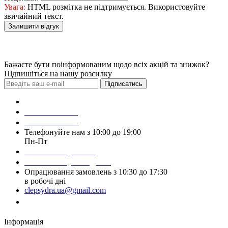
Увага:
HTML розмітка не підтримується. Використовуйте
звичайний текст.
Залишити відгук
Бажаєте бути поінформованим щодо всіх акцій та знижок?
Підпишіться на нашу розсилку
Підписатись
Зробити замовлення
098 428 97 50
093 384 22 59
Телефонуйте нам з 10:00 до 19:00
Пн-Пт
Написати у Viber
Написати у Telegram
Опрацювання замовлень з 10:30 до 17:30
в робочі дні
clepsydra.ua@gmail.com
Замовити дзвінок
Інформація