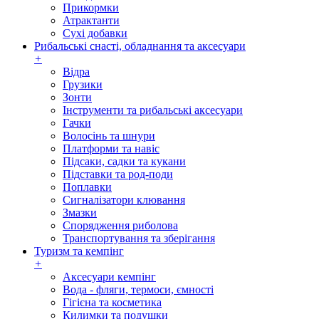
Прикормки
Атрактанти
Сухі добавки
Рибальські снасті, обладнання та аксесуари
+
Відра
Грузики
Зонти
Інструменти та рибальські аксесуари
Гачки
Волосінь та шнури
Платформи та навіс
Підсаки, садки та кукани
Підставки та род-поди
Поплавки
Сигналізатори клювання
Змазки
Спорядження риболова
Транспортування та зберігання
Туризм та кемпінг
+
Аксесуари кемпінг
Вода - фляги, термоси, ємності
Гігієна та косметика
Килимки та подушки