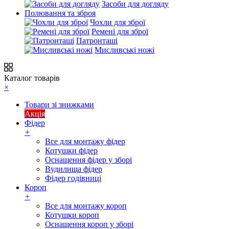
Засоби для догляду
Полювання та зброя
Чохли для зброї
Ремені для зброї
Патронташі
Мисливські ножі
Каталог товарів
×
Товари зі знижками
Акція
Фідер
+
Все для монтажу фідер
Котушки фідер
Оснащення фідер у зборі
Вудилища фідер
Фідер годівниці
Короп
+
Все для монтажу короп
Котушки короп
Оснащення короп у зборі