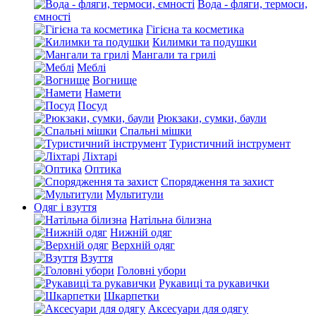
Вода - фляги, термоси,
ємності
Гігієна та косметика
Килимки та подушки
Мангали та грилі
Меблі
Вогнище
Намети
Посуд
Рюкзаки, сумки, баули
Спальні мішки
Туристичний інструмент
Ліхтарі
Оптика
Спорядження та захист
Мультитули
Одяг і взуття
Натільна білизна
Нижній одяг
Верхній одяг
Взуття
Головні убори
Рукавиці та рукавички
Шкарпетки
Аксесуари для одягу