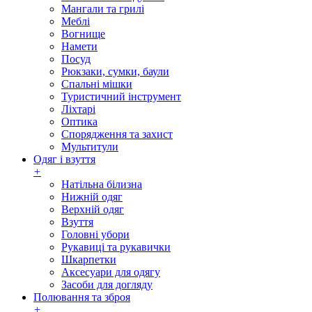
Мангали та грилі
Меблі
Вогнище
Намети
Посуд
Рюкзаки, сумки, баули
Спальні мішки
Туристичний інструмент
Ліхтарі
Оптика
Спорядження та захист
Мультитули
Одяг і взуття
+
Натільна білизна
Нижній одяг
Верхній одяг
Взуття
Головні убори
Рукавиці та рукавички
Шкарпетки
Аксесуари для одягу
Засоби для догляду
Полювання та зброя
+