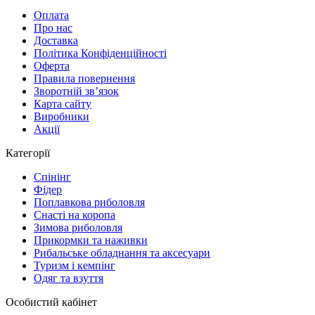
Оплата
Про нас
Доставка
Політика Конфіденційності
Оферта
Правила повернення
Зворотній зв’язок
Карта сайту
Виробники
Акції
Категорії
Спінінг
Фідер
Поплавкова риболовля
Снасті на коропа
Зимова риболовля
Прикормки та наживки
Рибальське обладнання та аксесуари
Туризм і кемпінг
Одяг та взуття
Особистий кабінет