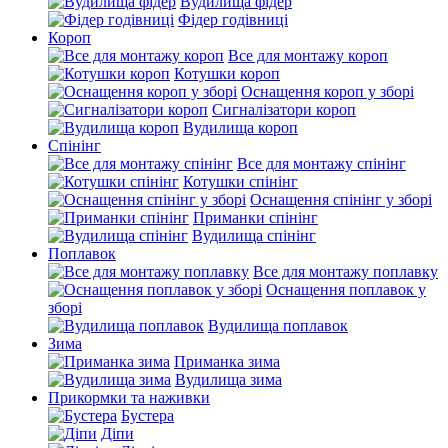
Вудилища фідер
Фідер годівниці
Короп
Все для монтажу короп
Котушки короп
Оснащення короп у зборі
Сигналізатори короп
Вудилища короп
Спінінг
Все для монтажу спінінг
Котушки спінінг
Оснащення спінінг у зборі
Приманки спінінг
Вудилища спінінг
Поплавок
Все для монтажу поплавку
Оснащення поплавок у
зборі
Вудилища поплавок
Зима
Приманка зима
Вудилища зима
Прикормки та наживки
Бустера
Діпи