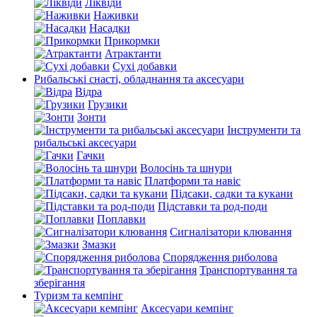
Ліквіди
Наживки
Насадки
Прикормки
Атрактанти
Сухі добавки
Рибальські снасті, обладнання та аксесуари
Відра
Грузики
Зонти
Інструменти та
рибальські аксесуари
Гачки
Волосінь та шнури
Платформи та навіс
Підсаки, садки та кукани
Підставки та род-поди
Поплавки
Сигналізатори клювання
Змазки
Спорядження риболова
Транспортування та
зберігання
Туризм та кемпінг
Аксесуари кемпінг