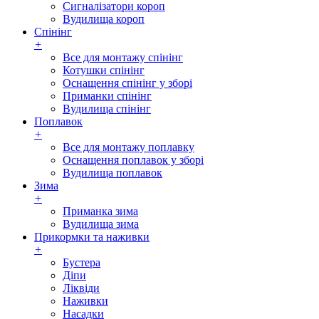
Сигналізатори короп
Вудилища короп
Спінінг
+
Все для монтажу спінінг
Котушки спінінг
Оснащення спінінг у зборі
Приманки спінінг
Вудилища спінінг
Поплавок
+
Все для монтажу поплавку
Оснащення поплавок у зборі
Вудилища поплавок
Зима
+
Приманка зима
Вудилища зима
Прикормки та наживки
+
Бустера
Діпи
Ліквіди
Наживки
Насадки