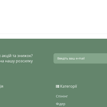
 акцій та знижок?
 на нашу розсилку
ія
Категорії
Спінінг
Фідер