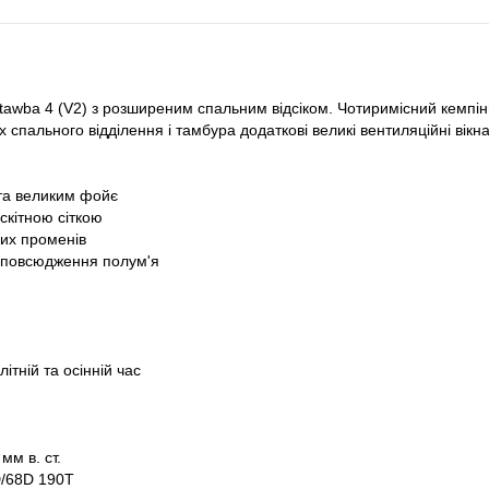
awba 4 (V2) з розширеним спальним відсіком. Чотиримісний кемпін
 спального відділення і тамбура додаткові великі вентиляційні вікн
та великим фойє
скітною сіткою
вих променів
озповсюдження полум'я
ітній та осінній час
мм в. ст.
D/68D 190T