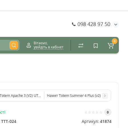
098 428 97 50
0
Вітаємо,
увійдіть в кабінет
Totem Apache 3 (V2) UTTT-023
Намет Totem Summer 4 Plus (v2)
сті
0
:
TTT-024
Артикул:
41874