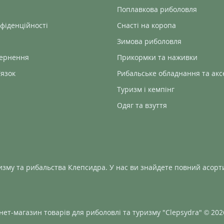
Поплавкова риболовля
фіденційності
Снасті на коропа
Зимова риболовля
вернення
Прикормки та наживки
’язок
Рибальське обладнання та акс
Туризм і кемпінг
Одяг та взуття
изму та рибальства Клепсидра. У нас ви знайдете повний асорти
нет-магазин товарів для риболовлі та туризму "Clepsydra" © 202