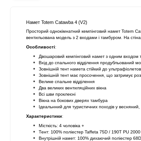
Намет Totem Catawba 4 (V2)
Просторий однокімнатний кемпінговий намет Totem Cat
вентильована модель з 2 входами і тамбуром. На стінах
Особливості
:
Двошаровий кемпінговий намет з одним входом 
Вхід до спального відділення продубльований мо
Зовнішній тент намета стійкий до ультрафіолето
Зовнішній тент має просочення, що затримує р
Велике спальне відділення
Два великих вентиляційних вікна
Всі шви проклеєні
Вікна на бокових дверях тамбура
Ідеальнний для туристичних походів у весняний, л
Характеристики
:
Місткість: 4 чоловіка +
Тент: 100% поліестер Taffeta 75D / 190T PU 2000 
Внутрішній намет: 100% дихаючий поліестер 68