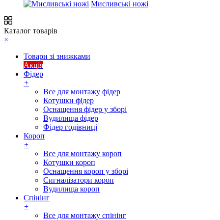
Мисливські ножі
Каталог товарів
×
Товари зі знижками
Акція
Фідер
+
Все для монтажу фідер
Котушки фідер
Оснащення фідер у зборі
Вудилища фідер
Фідер годівниці
Короп
+
Все для монтажу короп
Котушки короп
Оснащення короп у зборі
Сигналізатори короп
Вудилища короп
Спінінг
+
Все для монтажу спінінг