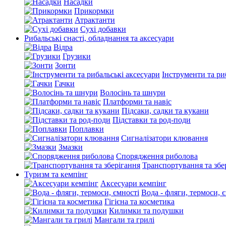
Насадки
Прикормки
Атрактанти
Сухі добавки
Рибальські снасті, обладнання та аксесуари
Відра
Грузики
Зонти
Інструменти та ри
Гачки
Волосінь та шнури
Платформи та навіс
Підсаки, садки та кукани
Підставки та род-поди
Поплавки
Сигналізатори клювання
Змазки
Спорядження риболова
Транспортування та збе
Туризм та кемпінг
Аксесуари кемпінг
Вода - фляги, термоси, 
Гігієна та косметика
Килимки та подушки
Мангали та грилі