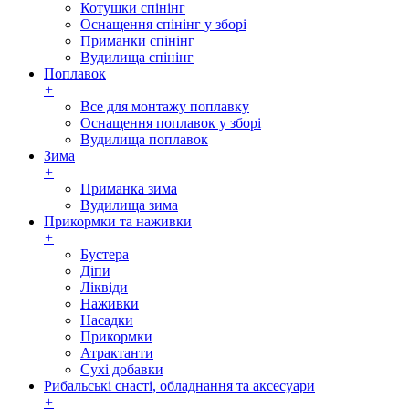
Котушки спінінг
Оснащення спінінг у зборі
Приманки спінінг
Вудилища спінінг
Поплавок
+
Все для монтажу поплавку
Оснащення поплавок у зборі
Вудилища поплавок
Зима
+
Приманка зима
Вудилища зима
Прикормки та наживки
+
Бустера
Діпи
Ліквіди
Наживки
Насадки
Прикормки
Атрактанти
Сухі добавки
Рибальські снасті, обладнання та аксесуари
+