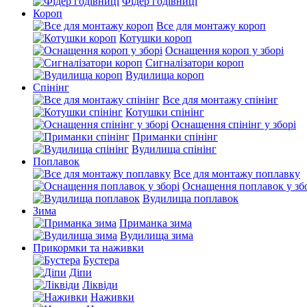
Фідер годівниці
Короп
Все для монтажу короп
Котушки короп
Оснащення короп у зборі
Сигналізатори короп
Вудилища короп
Спінінг
Все для монтажу спінінг
Котушки спінінг
Оснащення спінінг у зборі
Приманки спінінг
Вудилища спінінг
Поплавок
Все для монтажу поплавку
Оснащення поплавок у зб
Вудилища поплавок
Зима
Приманка зима
Вудилища зима
Прикормки та наживки
Бустера
Діпи
Ліквіди
Наживки