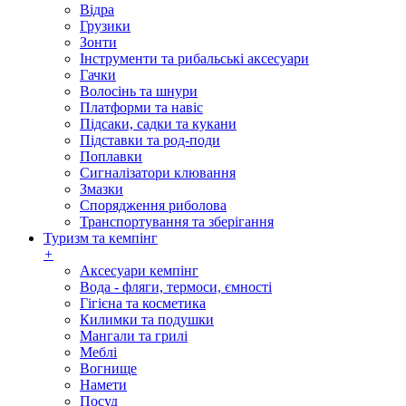
Відра
Грузики
Зонти
Інструменти та рибальські аксесуари
Гачки
Волосінь та шнури
Платформи та навіс
Підсаки, садки та кукани
Підставки та род-поди
Поплавки
Сигналізатори клювання
Змазки
Спорядження риболова
Транспортування та зберігання
Туризм та кемпінг
+
Аксесуари кемпінг
Вода - фляги, термоси, ємності
Гігієна та косметика
Килимки та подушки
Мангали та грилі
Меблі
Вогнище
Намети
Посуд