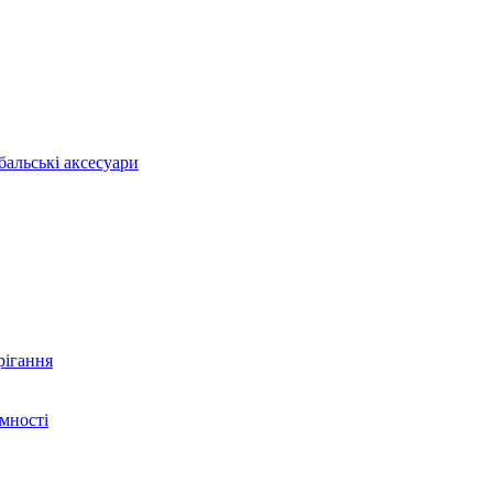
бальські аксесуари
рігання
ємності