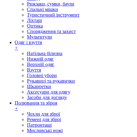
Рюкзаки, сумки, баули
Спальні мішки
Туристичний інструмент
Ліхтарі
Оптика
Спорядження та захист
Мультитули
Одяг і взуття
+
Натільна білизна
Нижній одяг
Верхній одяг
Взуття
Головні убори
Рукавиці та рукавички
Шкарпетки
Аксесуари для одягу
Засоби для догляду
Полювання та зброя
+
Чохли для зброї
Ремені для зброї
Патронташі
Мисливські ножі