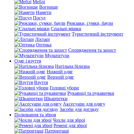
Меблі
Вогнище
Намети
Посуд
Рюкзаки, сумки, баули
Спальні мішки
Туристичний інструмент
Ліхтарі
Оптика
Спорядження та захист
Мультитули
Одяг і взуття
Натільна білизна
Нижній одяг
Верхній одяг
Взуття
Головні убори
Рукавиці та рукавички
Шкарпетки
Аксесуари для одягу
Засоби для догляду
Полювання та зброя
Чохли для зброї
Ремені для зброї
Патронташі