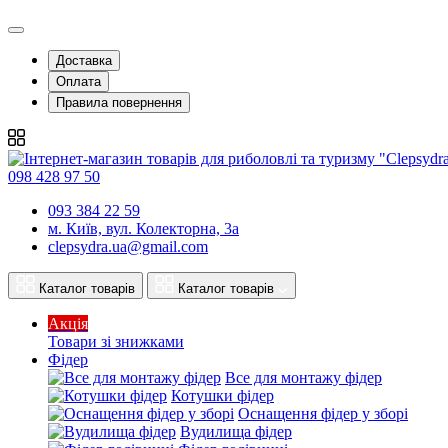
Доставка
Оплата
Правила повернення
098 428 97 50
093 384 22 59
м. Київ, вул. Колекторна, 3а
clepsydra.ua@gmail.com
Каталог товарів
Каталог товарів
Акція
Товари зі знижками
Фідер
Все для монтажу фідер
Котушки фідер
Оснащення фідер у зборі
Вудилища фідер