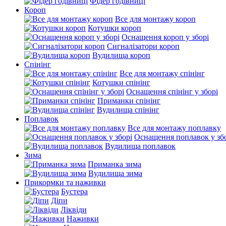
Фідер годівниці
Короп
Все для монтажу короп
Котушки короп
Оснащення короп у зборі
Сигналізатори короп
Вудилища короп
Спінінг
Все для монтажу спінінг
Котушки спінінг
Оснащення спінінг у зборі
Приманки спінінг
Вудилища спінінг
Поплавок
Все для монтажу поплавку
Оснащення поплавок у зб
Вудилища поплавок
Зима
Приманка зима
Вудилища зима
Прикормки та наживки
Бустера
Діпи
Ліквіди
Наживки