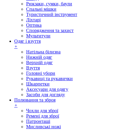
Рюкзаки, сумки, баули
Спальні мішки
Туристичний інструмент
Ліхтарі
Оптика
Спорядження та захист
Мультитули
Одяг і взуття
+
Натільна білизна
Нижній одяг
Верхній одяг
Взуття
Головні убори
Рукавиці та рукавички
Шкарпетки
Аксесуари для одягу
Засоби для догляду
Полювання та зброя
+
Чохли для зброї
Ремені для зброї
Патронташі
Мисливські ножі