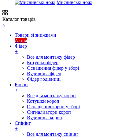
Мисливські ножі
Каталог товарів
×
Товари зі знижками
Акція
Фідер
+
Все для монтажу фідер
Котушки фідер
Оснащення фідер у зборі
Вудилища фідер
Фідер годівниці
Короп
+
Все для монтажу короп
Котушки короп
Оснащення короп у зборі
Сигналізатори короп
Вудилища короп
Спінінг
+
Все для монтажу спінінг