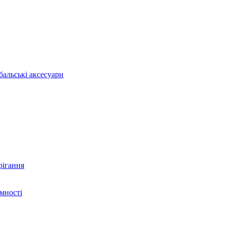
бальські аксесуари
рігання
ємності