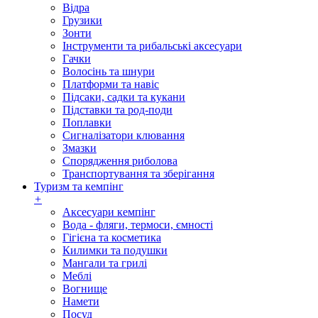
Відра
Грузики
Зонти
Інструменти та рибальські аксесуари
Гачки
Волосінь та шнури
Платформи та навіс
Підсаки, садки та кукани
Підставки та род-поди
Поплавки
Сигналізатори клювання
Змазки
Спорядження риболова
Транспортування та зберігання
Туризм та кемпінг
+
Аксесуари кемпінг
Вода - фляги, термоси, ємності
Гігієна та косметика
Килимки та подушки
Мангали та грилі
Меблі
Вогнище
Намети
Посуд