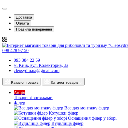
Доставка
Оплата
Правила повернення
098 428 97 50
093 384 22 59
м. Київ, вул. Колекторна, 3а
clepsydra.ua@gmail.com
Каталог товарів
Каталог товарів
Акція
Товари зі знижками
Фідер
Все для монтажу фідер
Котушки фідер
Оснащення фідер у зборі
Вудилища фідер