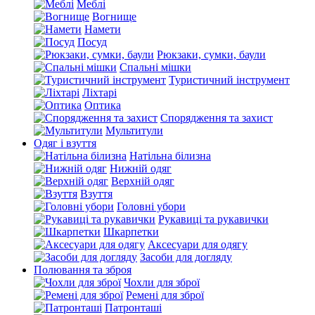
Меблі
Вогнище
Намети
Посуд
Рюкзаки, сумки, баули
Спальні мішки
Туристичний інструмент
Ліхтарі
Оптика
Спорядження та захист
Мультитули
Одяг і взуття
Натільна білизна
Нижній одяг
Верхній одяг
Взуття
Головні убори
Рукавиці та рукавички
Шкарпетки
Аксесуари для одягу
Засоби для догляду
Полювання та зброя
Чохли для зброї
Ремені для зброї
Патронташі