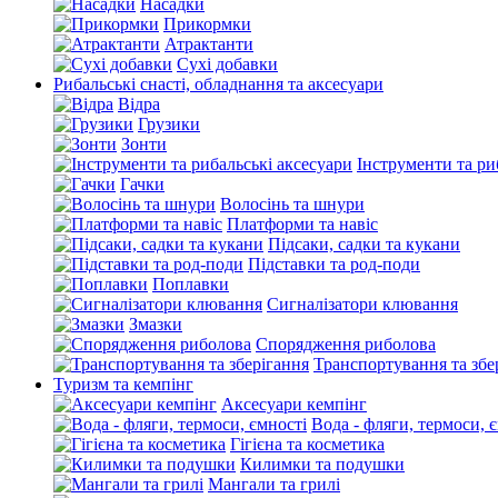
Насадки
Прикормки
Атрактанти
Сухі добавки
Рибальські снасті, обладнання та аксесуари
Відра
Грузики
Зонти
Інструменти та ри
Гачки
Волосінь та шнури
Платформи та навіс
Підсаки, садки та кукани
Підставки та род-поди
Поплавки
Сигналізатори клювання
Змазки
Спорядження риболова
Транспортування та збе
Туризм та кемпінг
Аксесуари кемпінг
Вода - фляги, термоси, 
Гігієна та косметика
Килимки та подушки
Мангали та грилі