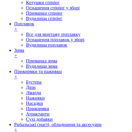
Котушки спінінг
Оснащення спінінг у зборі
Приманки спінінг
Вудилища спінінг
Поплавок
+
Все для монтажу поплавку
Оснащення поплавок у зборі
Вудилища поплавок
Зима
+
Приманка зима
Вудилища зима
Прикормки та наживки
+
Бустера
Діпи
Ліквіди
Наживки
Насадки
Прикормки
Атрактанти
Сухі добавки
Рибальські снасті, обладнання та аксесуари
+