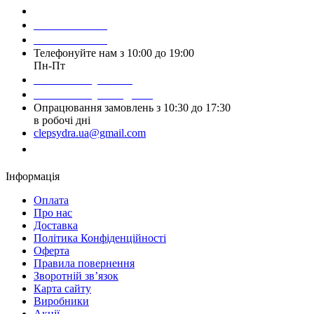
Зробити замовлення
098 428 97 50
093 384 22 59
Телефонуйте нам з 10:00 до 19:00
Пн-Пт
Написати у Viber
Написати у Telegram
Опрацювання замовлень з 10:30 до 17:30
в робочі дні
clepsydra.ua@gmail.com
Замовити дзвінок
Інформація
Оплата
Про нас
Доставка
Політика Конфіденційності
Оферта
Правила повернення
Зворотній зв’язок
Карта сайту
Виробники
Акції