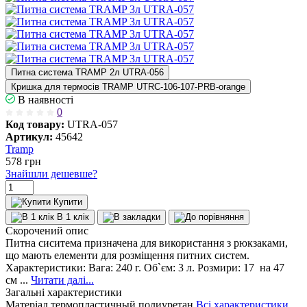
Питна система TRAMP 2л UTRA-056
Кришка для термосів TRAMP UTRC-106-107-PRB-orange
В наявності
0
Код товару:
UTRA-057
Артикул:
45642
Tramp
578
грн
Знайшли дешевше?
Купити
В 1 клік
Скорочений опис
Питна сиситема призначена для використання з рюкзаками,
що мають елементи для розміщення питних систем.
Характеристики: Вага: 240 г. Об`єм: 3 л. Розмири: 17 на 47
см ...
Читати далі...
Загальні характеристики
Матеріал
термопластичный полиуретан
Всі характеристики