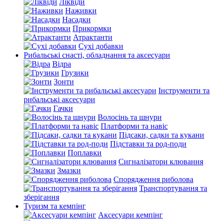
Ліквіди
Наживки
Насадки
Прикормки
Атрактанти
Сухі добавки
Рибальські снасті, обладнання та аксесуари
Відра
Грузики
Зонти
Інструменти та
рибальські аксесуари
Гачки
Волосінь та шнури
Платформи та навіс
Підсаки, садки та кукани
Підставки та род-поди
Поплавки
Сигналізатори клювання
Змазки
Спорядження риболова
Транспортування та
зберігання
Туризм та кемпінг
Аксесуари кемпінг