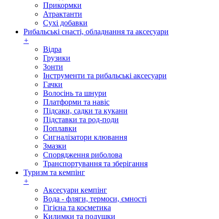
Прикормки
Атрактанти
Сухі добавки
Рибальські снасті, обладнання та аксесуари
+
Відра
Грузики
Зонти
Інструменти та рибальські аксесуари
Гачки
Волосінь та шнури
Платформи та навіс
Підсаки, садки та кукани
Підставки та род-поди
Поплавки
Сигналізатори клювання
Змазки
Спорядження риболова
Транспортування та зберігання
Туризм та кемпінг
+
Аксесуари кемпінг
Вода - фляги, термоси, ємності
Гігієна та косметика
Килимки та подушки