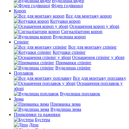
Вудилища фідер
Фідер годівниці
Короп
Все для монтажу короп
Котушки короп
Оснащення короп у зборі
Сигналізатори короп
Вудилища короп
Спінінг
Все для монтажу спінінг
Котушки спінінг
Оснащення спінінг у зборі
Приманки спінінг
Вудилища спінінг
Поплавок
Все для монтажу поплавку
Оснащення поплавок у
зборі
Вудилища поплавок
Зима
Приманка зима
Вудилища зима
Прикормки та наживки
Бустера
Діпи