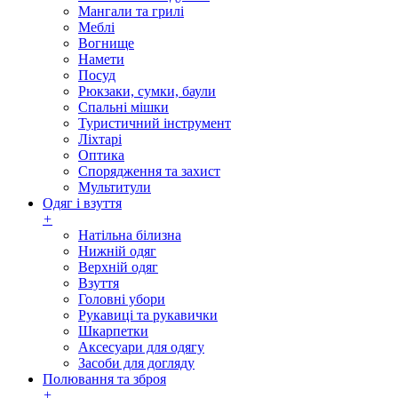
Мангали та грилі
Меблі
Вогнище
Намети
Посуд
Рюкзаки, сумки, баули
Спальні мішки
Туристичний інструмент
Ліхтарі
Оптика
Спорядження та захист
Мультитули
Одяг і взуття
+
Натільна білизна
Нижній одяг
Верхній одяг
Взуття
Головні убори
Рукавиці та рукавички
Шкарпетки
Аксесуари для одягу
Засоби для догляду
Полювання та зброя
+