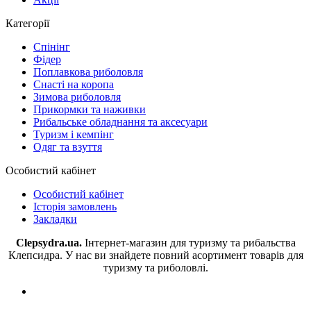
Категорії
Спінінг
Фідер
Поплавкова риболовля
Снасті на коропа
Зимова риболовля
Прикормки та наживки
Рибальське обладнання та аксесуари
Туризм і кемпінг
Одяг та взуття
Особистий кабінет
Особистий кабінет
Історія замовлень
Закладки
Clepsydra.ua.
Інтернет-магазин для туризму та рибальства
Клепсидра. У нас ви знайдете повний асортимент товарів для
туризму та риболовлі.