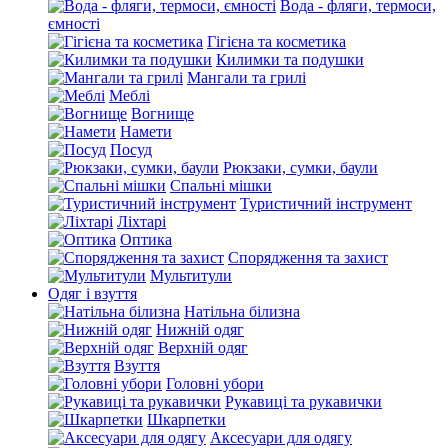
Вода - фляги, термоси,
ємності
Гігієна та косметика
Килимки та подушки
Мангали та грилі
Меблі
Вогнище
Намети
Посуд
Рюкзаки, сумки, баули
Спальні мішки
Туристичний інструмент
Ліхтарі
Оптика
Спорядження та захист
Мультитули
Одяг і взуття
Натільна білизна
Нижній одяг
Верхній одяг
Взуття
Головні убори
Рукавиці та рукавички
Шкарпетки
Аксесуари для одягу