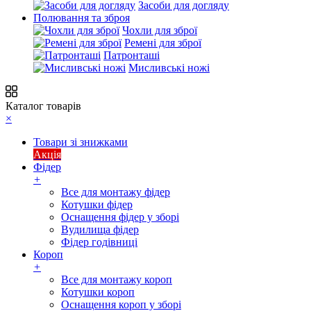
Засоби для догляду
Полювання та зброя
Чохли для зброї
Ремені для зброї
Патронташі
Мисливські ножі
Каталог товарів
×
Товари зі знижками
Акція
Фідер
+
Все для монтажу фідер
Котушки фідер
Оснащення фідер у зборі
Вудилища фідер
Фідер годівниці
Короп
+
Все для монтажу короп
Котушки короп
Оснащення короп у зборі