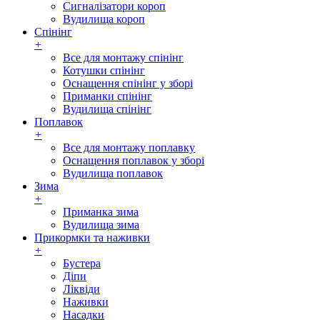
Сигналізатори короп
Вудилища короп
Спінінг
+
Все для монтажу спінінг
Котушки спінінг
Оснащення спінінг у зборі
Приманки спінінг
Вудилища спінінг
Поплавок
+
Все для монтажу поплавку
Оснащення поплавок у зборі
Вудилища поплавок
Зима
+
Приманка зима
Вудилища зима
Прикормки та наживки
+
Бустера
Діпи
Ліквіди
Наживки
Насадки