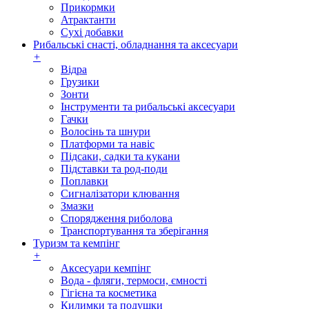
Прикормки
Атрактанти
Сухі добавки
Рибальські снасті, обладнання та аксесуари
+
Відра
Грузики
Зонти
Інструменти та рибальські аксесуари
Гачки
Волосінь та шнури
Платформи та навіс
Підсаки, садки та кукани
Підставки та род-поди
Поплавки
Сигналізатори клювання
Змазки
Спорядження риболова
Транспортування та зберігання
Туризм та кемпінг
+
Аксесуари кемпінг
Вода - фляги, термоси, ємності
Гігієна та косметика
Килимки та подушки