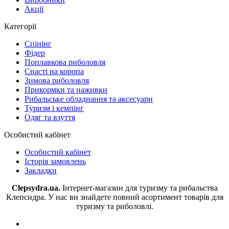
Акції
Категорії
Спінінг
Фідер
Поплавкова риболовля
Снасті на коропа
Зимова риболовля
Прикормки та наживки
Рибальське обладнання та аксесуари
Туризм і кемпінг
Одяг та взуття
Особистий кабінет
Особистий кабінет
Історія замовлень
Закладки
Clepsydra.ua.
Інтернет-магазин для туризму та рибальства
Клепсидра. У нас ви знайдете повний асортимент товарів для
туризму та риболовлі.