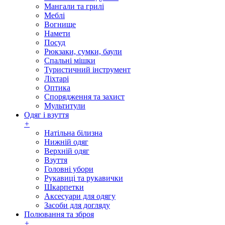
Мангали та грилі
Меблі
Вогнище
Намети
Посуд
Рюкзаки, сумки, баули
Спальні мішки
Туристичний інструмент
Ліхтарі
Оптика
Спорядження та захист
Мультитули
Одяг і взуття
+
Натільна білизна
Нижній одяг
Верхній одяг
Взуття
Головні убори
Рукавиці та рукавички
Шкарпетки
Аксесуари для одягу
Засоби для догляду
Полювання та зброя
+