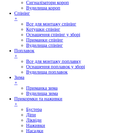
Сигналізатори короп
Вудилища короп
Спінінг
+
Все для монтажу спінінг
Котушки спінінг
Оснащення спінінг у зборі
Приманки спінінг
Вудилища спінінг
Поплавок
+
Все для монтажу поплавку
Оснащення поплавок у зборі
Вудилища поплавок
Зима
+
Приманка зима
Вудилища зима
Прикормки та наживки
+
Бустера
Діпи
Ліквіди
Наживки
Насадки