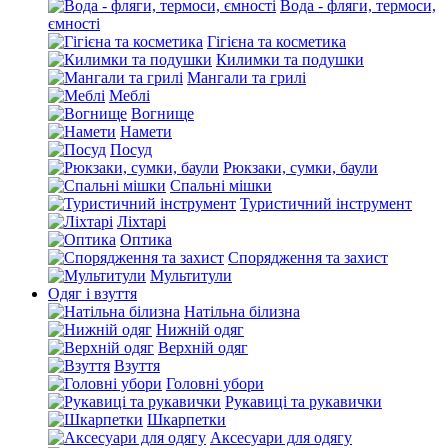
Вода - фляги, термоси,
ємності
Гігієна та косметика
Килимки та подушки
Мангали та грилі
Меблі
Вогнище
Намети
Посуд
Рюкзаки, сумки, баули
Спальні мішки
Туристичний інструмент
Ліхтарі
Оптика
Спорядження та захист
Мультитули
Одяг і взуття
Натільна білизна
Нижній одяг
Верхній одяг
Взуття
Головні убори
Рукавиці та рукавички
Шкарпетки
Аксесуари для одягу