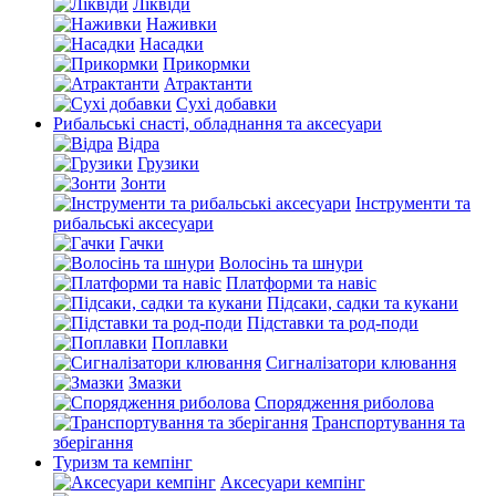
Ліквіди
Наживки
Насадки
Прикормки
Атрактанти
Сухі добавки
Рибальські снасті, обладнання та аксесуари
Відра
Грузики
Зонти
Інструменти та
рибальські аксесуари
Гачки
Волосінь та шнури
Платформи та навіс
Підсаки, садки та кукани
Підставки та род-поди
Поплавки
Сигналізатори клювання
Змазки
Спорядження риболова
Транспортування та
зберігання
Туризм та кемпінг
Аксесуари кемпінг