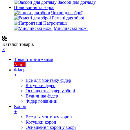
Засоби для догляду
Полювання та зброя
Чохли для зброї
Ремені для зброї
Патронташі
Мисливські ножі
Каталог товарів
×
Товари зі знижками
Акція
Фідер
+
Все для монтажу фідер
Котушки фідер
Оснащення фідер у зборі
Вудилища фідер
Фідер годівниці
Короп
+
Все для монтажу короп
Котушки короп
Оснащення короп у зборі