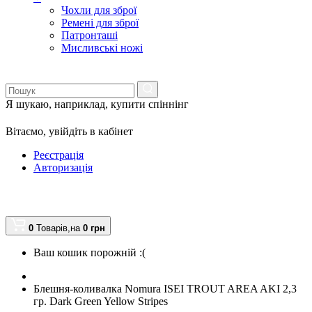
Чохли для зброї
Ремені для зброї
Патронташі
Мисливські ножі
Я шукаю, наприклад,
купити спіннінг
Вітаємо,
увійдіть в кабінет
Реєстрація
Авторизація
0
Товарів,
на
0
грн
Ваш кошик порожній :(
Блешня-коливалка Nomura ISEI TROUT AREA AKI 2,3
гр. Dark Green Yellow Stripes