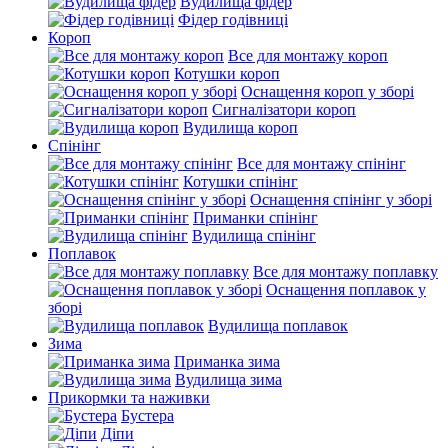
Вудилища фідер
Фідер годівниці
Короп
Все для монтажу короп
Котушки короп
Оснащення короп у зборі
Сигналізатори короп
Вудилища короп
Спінінг
Все для монтажу спінінг
Котушки спінінг
Оснащення спінінг у зборі
Приманки спінінг
Вудилища спінінг
Поплавок
Все для монтажу поплавку
Оснащення поплавок у
зборі
Вудилища поплавок
Зима
Приманка зима
Вудилища зима
Прикормки та наживки
Бустера
Діпи