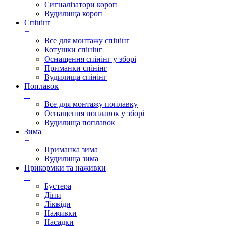
Сигналізатори короп
Вудилища короп
Спінінг
+
Все для монтажу спінінг
Котушки спінінг
Оснащення спінінг у зборі
Приманки спінінг
Вудилища спінінг
Поплавок
+
Все для монтажу поплавку
Оснащення поплавок у зборі
Вудилища поплавок
Зима
+
Приманка зима
Вудилища зима
Прикормки та наживки
+
Бустера
Діпи
Ліквіди
Наживки
Насадки