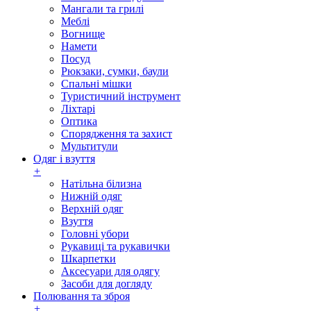
Мангали та грилі
Меблі
Вогнище
Намети
Посуд
Рюкзаки, сумки, баули
Спальні мішки
Туристичний інструмент
Ліхтарі
Оптика
Спорядження та захист
Мультитули
Одяг і взуття
+
Натільна білизна
Нижній одяг
Верхній одяг
Взуття
Головні убори
Рукавиці та рукавички
Шкарпетки
Аксесуари для одягу
Засоби для догляду
Полювання та зброя
+