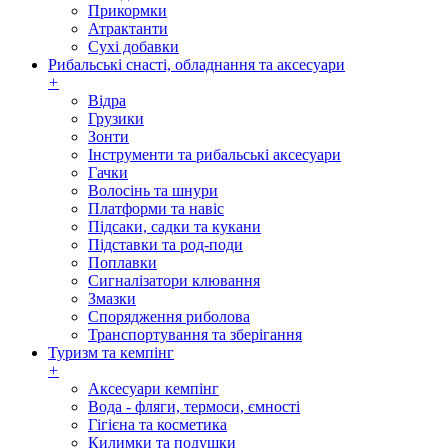
Прикормки
Атрактанти
Сухі добавки
Рибальські снасті, обладнання та аксесуари
+
Відра
Грузики
Зонти
Інструменти та рибальські аксесуари
Гачки
Волосінь та шнури
Платформи та навіс
Підсаки, садки та кукани
Підставки та род-поди
Поплавки
Сигналізатори клювання
Змазки
Спорядження риболова
Транспортування та зберігання
Туризм та кемпінг
+
Аксесуари кемпінг
Вода - фляги, термоси, ємності
Гігієна та косметика
Килимки та подушки