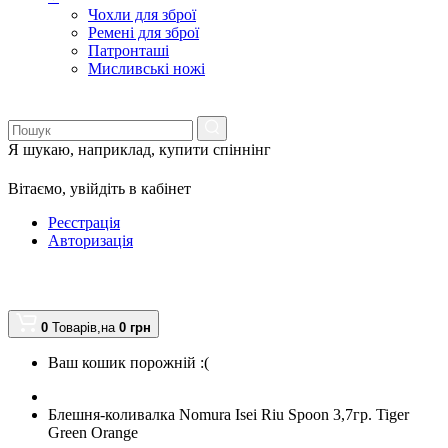
Чохли для зброї
Ремені для зброї
Патронташі
Мисливські ножі
Я шукаю, наприклад,
купити спіннінг
Вітаємо,
увійдіть в кабінет
Реєстрація
Авторизація
0
Товарів,
на
0
грн
Ваш кошик порожній :(
Блешня-коливалка Nomura Isei Riu Spoon 3,7гр. Tiger
Green Orange