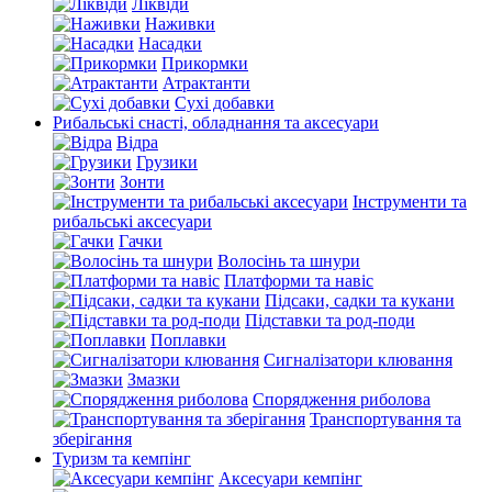
Ліквіди
Наживки
Насадки
Прикормки
Атрактанти
Сухі добавки
Рибальські снасті, обладнання та аксесуари
Відра
Грузики
Зонти
Інструменти та
рибальські аксесуари
Гачки
Волосінь та шнури
Платформи та навіс
Підсаки, садки та кукани
Підставки та род-поди
Поплавки
Сигналізатори клювання
Змазки
Спорядження риболова
Транспортування та
зберігання
Туризм та кемпінг
Аксесуари кемпінг