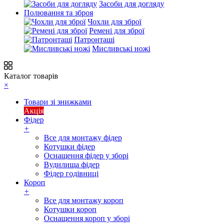
Засоби для догляду
Полювання та зброя
Чохли для зброї
Ремені для зброї
Патронташі
Мисливські ножі
Каталог товарів
×
Товари зі знижками
Акція
Фідер
+
Все для монтажу фідер
Котушки фідер
Оснащення фідер у зборі
Вудилища фідер
Фідер годівниці
Короп
+
Все для монтажу короп
Котушки короп
Оснащення короп у зборі