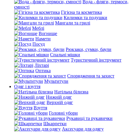
Вода - фляги, термоси,
ємності
Гігієна та косметика
Килимки та подушки
Мангали та грилі
Меблі
Вогнище
Намети
Посуд
Рюкзаки, сумки, баули
Спальні мішки
Туристичний інструмент
Ліхтарі
Оптика
Спорядження та захист
Мультитули
Одяг і взуття
Натільна білизна
Нижній одяг
Верхній одяг
Взуття
Головні убори
Рукавиці та рукавички
Шкарпетки
Аксесуари для одягу