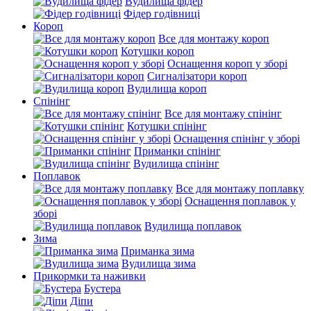
Вудилища фідер
Фідер годівниці
Короп
Все для монтажу короп
Котушки короп
Оснащення короп у зборі
Сигналізатори короп
Вудилища короп
Спінінг
Все для монтажу спінінг
Котушки спінінг
Оснащення спінінг у зборі
Приманки спінінг
Вудилища спінінг
Поплавок
Все для монтажу поплавку
Оснащення поплавок у
зборі
Вудилища поплавок
Зима
Приманка зима
Вудилища зима
Прикормки та наживки
Бустера
Діпи