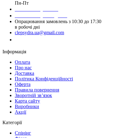
Пн-Пт
Написати у Viber
Написати у Telegram
Опрацювання замовлень з 10:30 до 17:30
в робочі дні
clepsydra.ua@gmail.com
Замовити дзвінок
Інформація
Оплата
Про нас
Доставка
Політика Конфіденційності
Оферта
Правила повернення
Зворотній зв’язок
Карта сайту
Виробники
Акції
Категорії
Спінінг