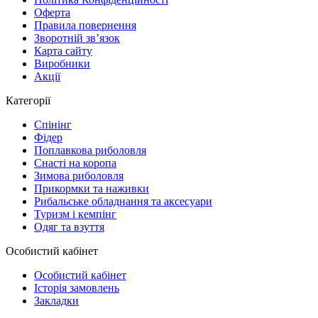
Оферта
Правила повернення
Зворотній зв’язок
Карта сайту
Виробники
Акції
Категорії
Спінінг
Фідер
Поплавкова риболовля
Снасті на коропа
Зимова риболовля
Прикормки та наживки
Рибальське обладнання та аксесуари
Туризм і кемпінг
Одяг та взуття
Особистий кабінет
Особистий кабінет
Історія замовлень
Закладки