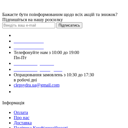
Бажаєте бути поінформованим щодо всіх акцій та знижок?
Підпишіться на нашу розсилку
Підписатись
Зробити замовлення
098 428 97 50
093 384 22 59
Телефонуйте нам з 10:00 до 19:00
Пн-Пт
Написати у Viber
Написати у Telegram
Опрацювання замовлень з 10:30 до 17:30
в робочі дні
clepsydra.ua@gmail.com
Замовити дзвінок
Інформація
Оплата
Про нас
Доставка
Політика Конфіденційності