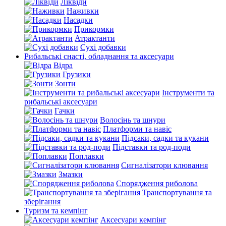
Ліквіди
Наживки
Насадки
Прикормки
Атрактанти
Сухі добавки
Рибальські снасті, обладнання та аксесуари
Відра
Грузики
Зонти
Інструменти та
рибальські аксесуари
Гачки
Волосінь та шнури
Платформи та навіс
Підсаки, садки та кукани
Підставки та род-поди
Поплавки
Сигналізатори клювання
Змазки
Спорядження риболова
Транспортування та
зберігання
Туризм та кемпінг
Аксесуари кемпінг