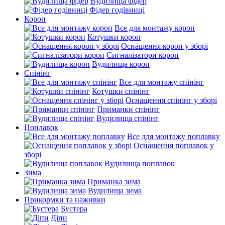
Вудилища фідер
Фідер годівниці
Короп
Все для монтажу короп
Котушки короп
Оснащення короп у зборі
Сигналізатори короп
Вудилища короп
Спінінг
Все для монтажу спінінг
Котушки спінінг
Оснащення спінінг у зборі
Приманки спінінг
Вудилища спінінг
Поплавок
Все для монтажу поплавку
Оснащення поплавок у
зборі
Вудилища поплавок
Зима
Приманка зима
Вудилища зима
Прикормки та наживки
Бустера
Діпи