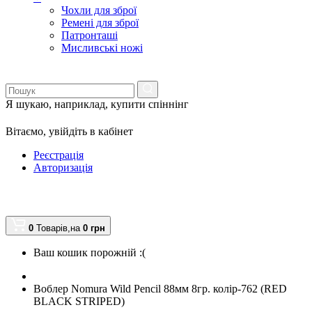
Чохли для зброї
Ремені для зброї
Патронташі
Мисливські ножі
Я шукаю, наприклад,
купити спіннінг
Вітаємо,
увійдіть в кабінет
Реєстрація
Авторизація
0
Товарів,
на
0
грн
Ваш кошик порожній :(
Воблер Nomura Wild Pencil 88мм 8гр. колір-762 (RED
BLACK STRIPED)