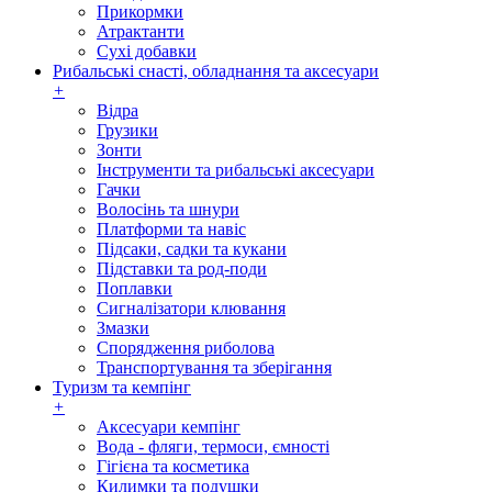
Прикормки
Атрактанти
Сухі добавки
Рибальські снасті, обладнання та аксесуари
+
Відра
Грузики
Зонти
Інструменти та рибальські аксесуари
Гачки
Волосінь та шнури
Платформи та навіс
Підсаки, садки та кукани
Підставки та род-поди
Поплавки
Сигналізатори клювання
Змазки
Спорядження риболова
Транспортування та зберігання
Туризм та кемпінг
+
Аксесуари кемпінг
Вода - фляги, термоси, ємності
Гігієна та косметика
Килимки та подушки