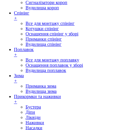
Сигналізатори короп
Вудилища короп
Спінінг
+
Все для монтажу спінінг
Котушки спінінг
Оснащення спінінг у зборі
Приманки спінінг
Вудилища спінінг
Поплавок
+
Все для монтажу поплавку
Оснащення поплавок у зборі
Вудилища поплавок
Зима
+
Приманка зима
Вудилища зима
Прикормки та наживки
+
Бустера
Діпи
Ліквіди
Наживки
Насадки