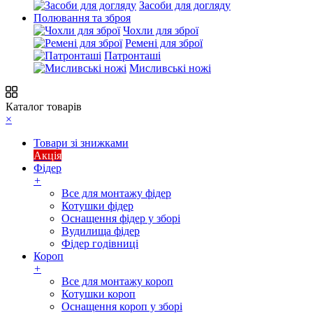
Засоби для догляду
Полювання та зброя
Чохли для зброї
Ремені для зброї
Патронташі
Мисливські ножі
Каталог товарів
×
Товари зі знижками
Акція
Фідер
+
Все для монтажу фідер
Котушки фідер
Оснащення фідер у зборі
Вудилища фідер
Фідер годівниці
Короп
+
Все для монтажу короп
Котушки короп
Оснащення короп у зборі