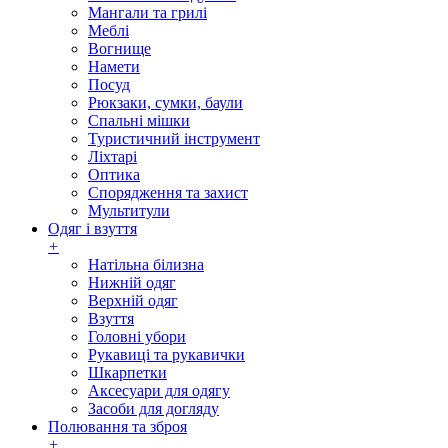
Мангали та грилі
Меблі
Вогнище
Намети
Посуд
Рюкзаки, сумки, баули
Спальні мішки
Туристичний інструмент
Ліхтарі
Оптика
Спорядження та захист
Мультитули
Одяг і взуття
+
Натільна білизна
Нижній одяг
Верхній одяг
Взуття
Головні убори
Рукавиці та рукавички
Шкарпетки
Аксесуари для одягу
Засоби для догляду
Полювання та зброя
+