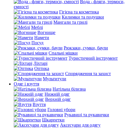
Вода - фляги, термоси,
ємності
Гігієна та косметика
Килимки та подушки
Мангали та грилі
Меблі
Вогнище
Намети
Посуд
Рюкзаки, сумки, баули
Спальні мішки
Туристичний інструмент
Ліхтарі
Оптика
Спорядження та захист
Мультитули
Одяг і взуття
Натільна білизна
Нижній одяг
Верхній одяг
Взуття
Головні убори
Рукавиці та рукавички
Шкарпетки
Аксесуари для одягу