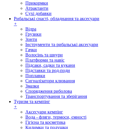
Прикормки
Атрактанти
Сухі добавки
Рибальські снасті, обладнання та аксесуари
+
Відра
Грузики
Зонти
Інструменти та рибальські аксесуари
Гачки
Волосінь та шнури
Платформи та навіс
Підсаки, садки та кукани
Підставки та род-поди
Поплавки
Сигналізатори клювання
Змазки
Спорядження риболова
Транспортування та зберігання
Туризм та кемпінг
+
Аксесуари кемпінг
Вода - фляги, термоси, ємності
Гігієна та косметика
Килимки та подушки