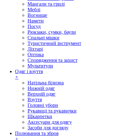
Мангали та грилі
Меблі
Вогнище
Намети
Посуд
Рюкзаки, сумки, баули
Спальні мішки
Туристичний інструмент
Ліхтарі
Оптика
Спорядження та захист
Мультитули
Одяг і взуття
+
Натільна білизна
Нижній одяг
Верхній одяг
Взуття
Головні убори
Рукавиці та рукавички
Шкарпетки
Аксесуари для одягу
Засоби для догляду
Полювання та зброя
+