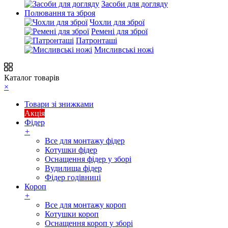
Засоби для догляду
Полювання та зброя
Чохли для зброї
Ремені для зброї
Патронташі
Мисливські ножі
Каталог товарів
×
Товари зі знижками
Акція
Фідер
+
Все для монтажу фідер
Котушки фідер
Оснащення фідер у зборі
Вудилища фідер
Фідер годівниці
Короп
+
Все для монтажу короп
Котушки короп
Оснащення короп у зборі