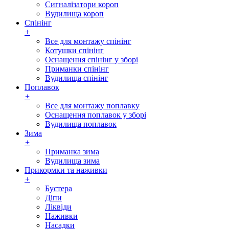
Сигналізатори короп
Вудилища короп
Спінінг
+
Все для монтажу спінінг
Котушки спінінг
Оснащення спінінг у зборі
Приманки спінінг
Вудилища спінінг
Поплавок
+
Все для монтажу поплавку
Оснащення поплавок у зборі
Вудилища поплавок
Зима
+
Приманка зима
Вудилища зима
Прикормки та наживки
+
Бустера
Діпи
Ліквіди
Наживки
Насадки