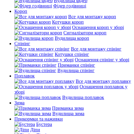
Вудилища фідер
Фідер годівниці
Короп
Все для монтажу короп
Котушки короп
Оснащення короп у зборі
Сигналізатори короп
Вудилища короп
Спінінг
Все для монтажу спінінг
Котушки спінінг
Оснащення спінінг у зборі
Приманки спінінг
Вудилища спінінг
Поплавок
Все для монтажу поплавку
Оснащення поплавок у
зборі
Вудилища поплавок
Зима
Приманка зима
Вудилища зима
Прикормки та наживки
Бустера
Діпи