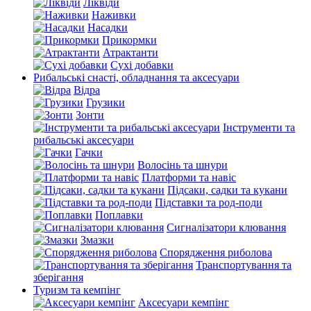
Ліквіди
Наживки
Насадки
Прикормки
Атрактанти
Сухі добавки
Рибальські снасті, обладнання та аксесуари
Відра
Грузики
Зонти
Інструменти та
рибальські аксесуари
Гачки
Волосінь та шнури
Платформи та навіс
Підсаки, садки та кукани
Підставки та род-поди
Поплавки
Сигналізатори клювання
Змазки
Спорядження риболова
Транспортування та
зберігання
Туризм та кемпінг
Аксесуари кемпінг