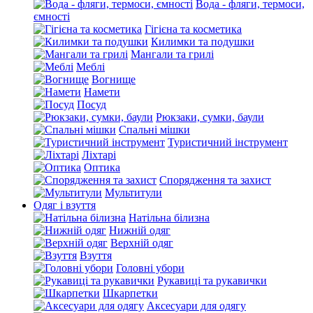
Вода - фляги, термоси,
ємності
Гігієна та косметика
Килимки та подушки
Мангали та грилі
Меблі
Вогнище
Намети
Посуд
Рюкзаки, сумки, баули
Спальні мішки
Туристичний інструмент
Ліхтарі
Оптика
Спорядження та захист
Мультитули
Одяг і взуття
Натільна білизна
Нижній одяг
Верхній одяг
Взуття
Головні убори
Рукавиці та рукавички
Шкарпетки
Аксесуари для одягу