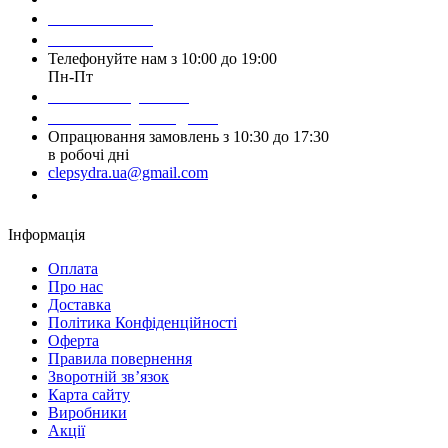
098 428 97 50
093 384 22 59
Телефонуйте нам з 10:00 до 19:00
Пн-Пт
Написати у Viber
Написати у Telegram
Опрацювання замовлень з 10:30 до 17:30
в робочі дні
clepsydra.ua@gmail.com
Замовити дзвінок
Інформація
Оплата
Про нас
Доставка
Політика Конфіденційності
Оферта
Правила повернення
Зворотній зв’язок
Карта сайту
Виробники
Акції