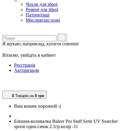
Чохли для зброї
Ремені для зброї
Патронташі
Мисливські ножі
Я шукаю, наприклад,
купити спіннінг
Вітаємо,
увійдіть в кабінет
Реєстрація
Авторизація
0
Товарів,
на
0
грн
Ваш кошик порожній :(
Блешня-коливалка Balzer Pro Staff Serie UV Searcher
spoon один.гачок 2.1гр.колір -11