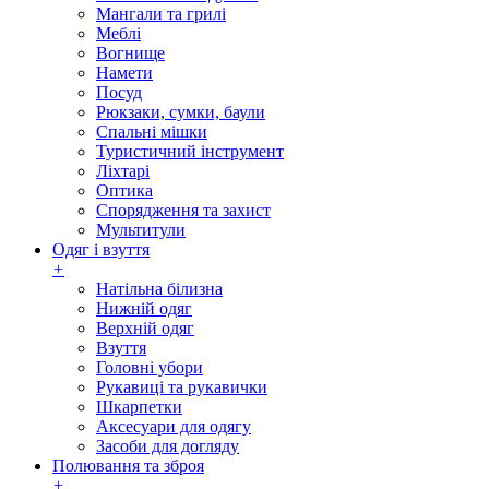
Мангали та грилі
Меблі
Вогнище
Намети
Посуд
Рюкзаки, сумки, баули
Спальні мішки
Туристичний інструмент
Ліхтарі
Оптика
Спорядження та захист
Мультитули
Одяг і взуття
+
Натільна білизна
Нижній одяг
Верхній одяг
Взуття
Головні убори
Рукавиці та рукавички
Шкарпетки
Аксесуари для одягу
Засоби для догляду
Полювання та зброя
+