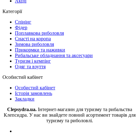
Акції
Категорії
Спінінг
Фідер
Поплавкова риболовля
Снасті на коропа
Зимова риболовля
Прикормки та наживки
Рибальське обладнання та аксесуари
Туризм і кемпінг
Одяг та взуття
Особистий кабінет
Особистий кабінет
Історія замовлень
Закладки
Clepsydra.ua.
Інтернет-магазин для туризму та рибальства
Клепсидра. У нас ви знайдете повний асортимент товарів для
туризму та риболовлі.