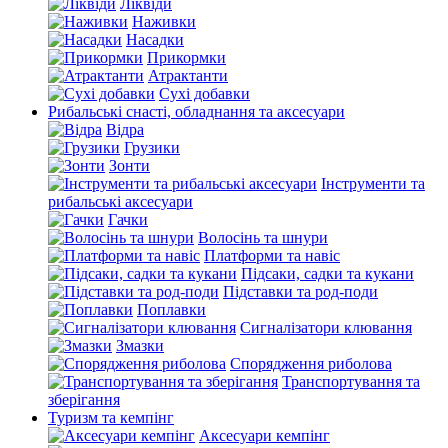
Ліквіди
Наживки
Насадки
Прикормки
Атрактанти
Сухі добавки
Рибальські снасті, обладнання та аксесуари
Відра
Грузики
Зонти
Інструменти та
рибальські аксесуари
Гачки
Волосінь та шнури
Платформи та навіс
Підсаки, садки та кукани
Підставки та род-поди
Поплавки
Сигналізатори клювання
Змазки
Спорядження риболова
Транспортування та
зберігання
Туризм та кемпінг
Аксесуари кемпінг