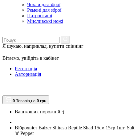
Чохли для зброї
Ремені для зброї
Патронташі
Мисливські ножі
Я шукаю, наприклад,
купити спіннінг
Вітаємо,
увійдіть в кабінет
Реєстрація
Авторизація
0
Товарів,
на
0
грн
Ваш кошик порожній :(
Віброхвіст Balzer Shirasu Reptile Shad 15см 15гр 1шт. Salt
'n' Pepper