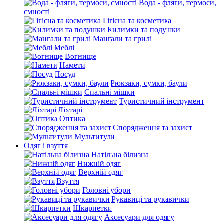
Вода - фляги, термоси,
ємності
Гігієна та косметика
Килимки та подушки
Мангали та грилі
Меблі
Вогнище
Намети
Посуд
Рюкзаки, сумки, баули
Спальні мішки
Туристичний інструмент
Ліхтарі
Оптика
Спорядження та захист
Мультитули
Одяг і взуття
Натільна білизна
Нижній одяг
Верхній одяг
Взуття
Головні убори
Рукавиці та рукавички
Шкарпетки
Аксесуари для одягу