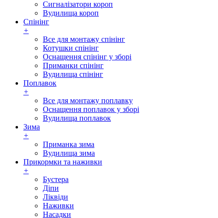
Сигналізатори короп
Вудилища короп
Спінінг
+
Все для монтажу спінінг
Котушки спінінг
Оснащення спінінг у зборі
Приманки спінінг
Вудилища спінінг
Поплавок
+
Все для монтажу поплавку
Оснащення поплавок у зборі
Вудилища поплавок
Зима
+
Приманка зима
Вудилища зима
Прикормки та наживки
+
Бустера
Діпи
Ліквіди
Наживки
Насадки