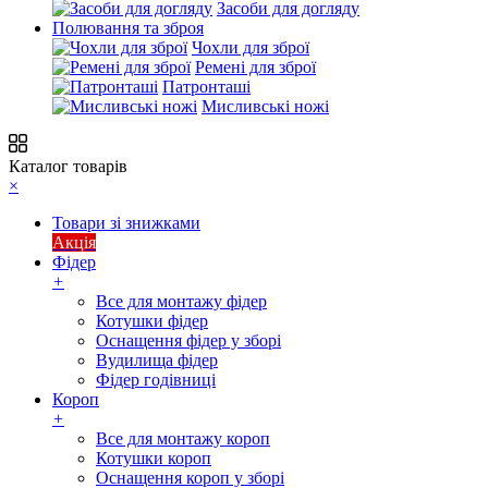
Засоби для догляду
Полювання та зброя
Чохли для зброї
Ремені для зброї
Патронташі
Мисливські ножі
Каталог товарів
×
Товари зі знижками
Акція
Фідер
+
Все для монтажу фідер
Котушки фідер
Оснащення фідер у зборі
Вудилища фідер
Фідер годівниці
Короп
+
Все для монтажу короп
Котушки короп
Оснащення короп у зборі