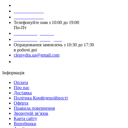
Зробити замовлення
098 428 97 50
093 384 22 59
Телефонуйте нам з 10:00 до 19:00
Пн-Пт
Написати у Viber
Написати у Telegram
Опрацювання замовлень з 10:30 до 17:30
в робочі дні
clepsydra.ua@gmail.com
Замовити дзвінок
Інформація
Оплата
Про нас
Доставка
Політика Конфіденційності
Оферта
Правила повернення
Зворотній зв’язок
Карта сайту
Виробники