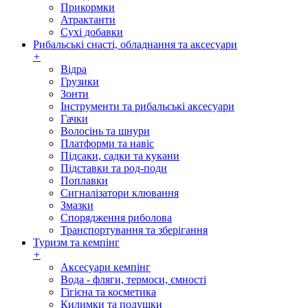
Прикормки
Атрактанти
Сухі добавки
Рибальські снасті, обладнання та аксесуари
+
Відра
Грузики
Зонти
Інструменти та рибальські аксесуари
Гачки
Волосінь та шнури
Платформи та навіс
Підсаки, садки та кукани
Підставки та род-поди
Поплавки
Сигналізатори клювання
Змазки
Спорядження риболова
Транспортування та зберігання
Туризм та кемпінг
+
Аксесуари кемпінг
Вода - фляги, термоси, ємності
Гігієна та косметика
Килимки та подушки