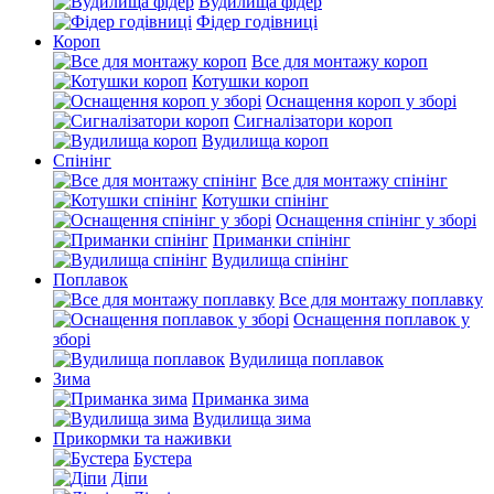
Вудилища фідер
Фідер годівниці
Короп
Все для монтажу короп
Котушки короп
Оснащення короп у зборі
Сигналізатори короп
Вудилища короп
Спінінг
Все для монтажу спінінг
Котушки спінінг
Оснащення спінінг у зборі
Приманки спінінг
Вудилища спінінг
Поплавок
Все для монтажу поплавку
Оснащення поплавок у
зборі
Вудилища поплавок
Зима
Приманка зима
Вудилища зима
Прикормки та наживки
Бустера
Діпи