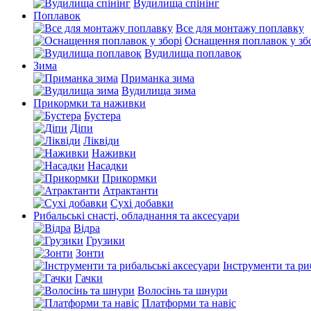
Вудилища спінінг
Поплавок
Все для монтажу поплавку
Оснащення поплавок у зб
Вудилища поплавок
Зима
Приманка зима
Вудилища зима
Прикормки та наживки
Бустера
Діпи
Ліквіди
Наживки
Насадки
Прикормки
Атрактанти
Сухі добавки
Рибальські снасті, обладнання та аксесуари
Відра
Грузики
Зонти
Інструменти та ри
Гачки
Волосінь та шнури
Платформи та навіс