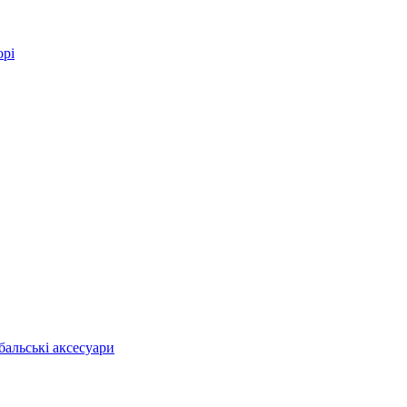
орі
бальські аксесуари