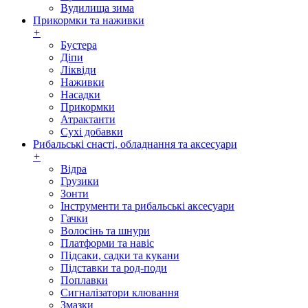
Вудилища зима
Прикормки та наживки
+
Бустера
Діпи
Ліквіди
Наживки
Насадки
Прикормки
Атрактанти
Сухі добавки
Рибальські снасті, обладнання та аксесуари
+
Відра
Грузики
Зонти
Інструменти та рибальські аксесуари
Гачки
Волосінь та шнури
Платформи та навіс
Підсаки, садки та кукани
Підставки та род-поди
Поплавки
Сигналізатори клювання
Змазки