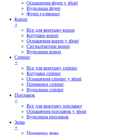
Оснащення фідер у зборі
Вудилища фідер
Фідер годівниці
Короп
+
Все для монтажу короп
Котушки короп
Оснащення короп у зборі
Сигналізатори короп
Вудилища короп
Спінінг
+
Все для монтажу спінінг
Котушки спінінг
Оснащення спінінг у зборі
Приманки спінінг
Вудилища спінінг
Поплавок
+
Все для монтажу поплавку
Оснащення поплавок у зборі
Вудилища поплавок
Зима
+
Приманка зима