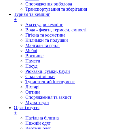
Спорядження риболова
Транспортування та зберігання
Туризм та кемпінг
+
Аксесуари кемпінг
Вода - фляги, термоси, ємності
Гігієна та косметика
Килимки та подушки
Мангали та грилі
Меблі
Вогнище
Намети
Посуд
Рюкзаки, сумки, баули
Спальні мішки
Туристичний інструмент
Ліхтарі
Оптика
Спорядження та захист
Мультитули
Одяг і взуття
+
Натільна білизна
Нижній одяг
Верхній одяг