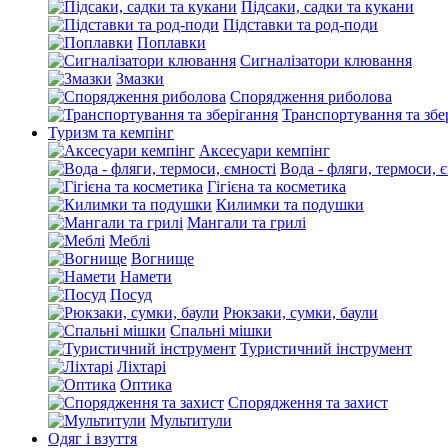
Підсаки, садки та кукани
Підставки та род-поди
Поплавки
Сигналізатори клювання
Змазки
Спорядження риболова
Транспортування та збе
Туризм та кемпінг
Аксесуари кемпінг
Вода - фляги, термоси, 
Гігієна та косметика
Килимки та подушки
Мангали та грилі
Меблі
Вогнище
Намети
Посуд
Рюкзаки, сумки, баули
Спальні мішки
Туристичний інструмент
Ліхтарі
Оптика
Спорядження та захист
Мультитули
Одяг і взуття