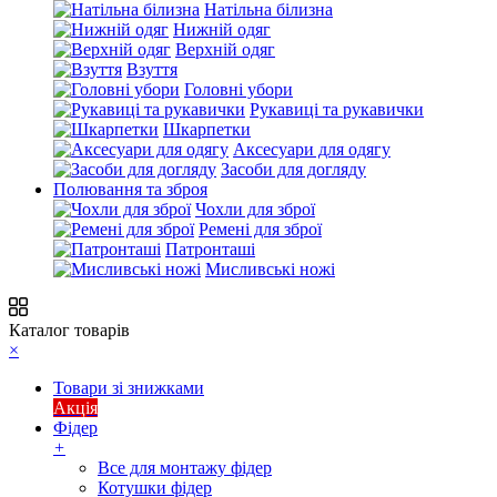
Натільна білизна
Нижній одяг
Верхній одяг
Взуття
Головні убори
Рукавиці та рукавички
Шкарпетки
Аксесуари для одягу
Засоби для догляду
Полювання та зброя
Чохли для зброї
Ремені для зброї
Патронташі
Мисливські ножі
Каталог товарів
×
Товари зі знижками
Акція
Фідер
+
Все для монтажу фідер
Котушки фідер