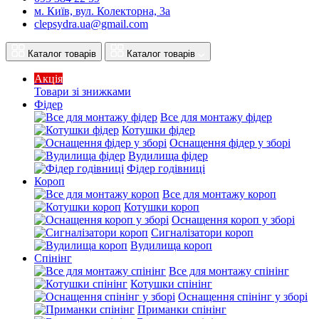
м. Київ, вул. Колекторна, 3а
clepsydra.ua@gmail.com
Каталог товарів
Каталог товарів
Акція
Товари зі знижками
Фідер
Все для монтажу фідер
Котушки фідер
Оснащення фідер у зборі
Вудилища фідер
Фідер годівниці
Короп
Все для монтажу короп
Котушки короп
Оснащення короп у зборі
Сигналізатори короп
Вудилища короп
Спінінг
Все для монтажу спінінг
Котушки спінінг
Оснащення спінінг у зборі
Приманки спінінг