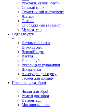
Рюкзаки, сумки, баули
Спальні мішки
Туристичний інструмент
Ліхтарі
Оптика
Спорядження та захист
Мультитули
Одяг і взуття
+
Натільна білизна
Нижній одяг
Верхній одяг
Взуття
Головні убори
Рукавиці та рукавички
Шкарпетки
Аксесуари для одягу
Засоби для догляду
Полювання та зброя
+
Чохли для зброї
Ремені для зброї
Патронташі
Мисливські ножі