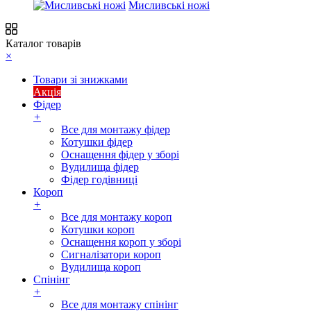
Мисливські ножі
Каталог товарів
×
Товари зі знижками
Акція
Фідер
+
Все для монтажу фідер
Котушки фідер
Оснащення фідер у зборі
Вудилища фідер
Фідер годівниці
Короп
+
Все для монтажу короп
Котушки короп
Оснащення короп у зборі
Сигналізатори короп
Вудилища короп
Спінінг
+
Все для монтажу спінінг