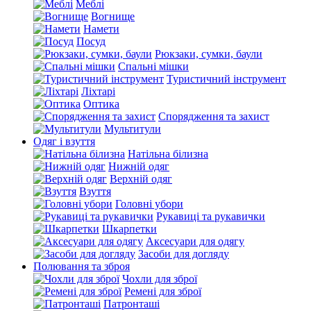
Меблі
Вогнище
Намети
Посуд
Рюкзаки, сумки, баули
Спальні мішки
Туристичний інструмент
Ліхтарі
Оптика
Спорядження та захист
Мультитули
Одяг і взуття
Натільна білизна
Нижній одяг
Верхній одяг
Взуття
Головні убори
Рукавиці та рукавички
Шкарпетки
Аксесуари для одягу
Засоби для догляду
Полювання та зброя
Чохли для зброї
Ремені для зброї
Патронташі