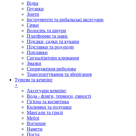
Відра
Грузики
Зонти
Інструменти та рибальські аксесуари
Гачки
Волосінь та шнури
Платформи та навіс
Підсаки, садки та кукани
Підставки та род-поди
Поплавки
Сигналізатори клювання
Змазки
Спорядження риболова
Транспортування та зберігання
Туризм та кемпінг
+
Аксесуари кемпінг
Вода - фляги, термоси, ємності
Гігієна та косметика
Килимки та подушки
Мангали та грилі
Меблі
Вогнище
Намети
Посуд