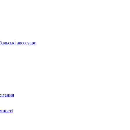
бальські аксесуари
рігання
ємності