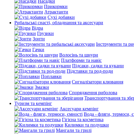
Насадки
Прикормки
Атрактанти
Сухі добавки
Рибальські снасті, обладнання та аксесуари
Відра
Грузики
Зонти
Інструменти та ри
Гачки
Волосінь та шнури
Платформи та навіс
Підсаки, садки та кукани
Підставки та род-поди
Поплавки
Сигналізатори клювання
Змазки
Спорядження риболова
Транспортування та збе
Туризм та кемпінг
Аксесуари кемпінг
Вода - фляги, термоси, 
Гігієна та косметика
Килимки та подушки
Мангали та грилі