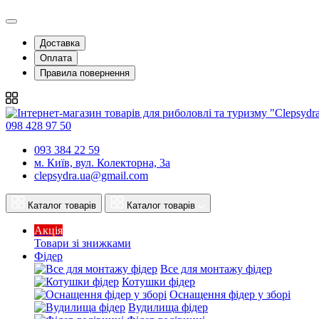
Доставка
Оплата
Правила повернення
098 428 97 50
093 384 22 59
м. Київ, вул. Колекторна, 3а
clepsydra.ua@gmail.com
Каталог товарів
Каталог товарів
Акція
Товари зі знижками
Фідер
Все для монтажу фідер
Котушки фідер
Оснащення фідер у зборі
Вудилища фідер