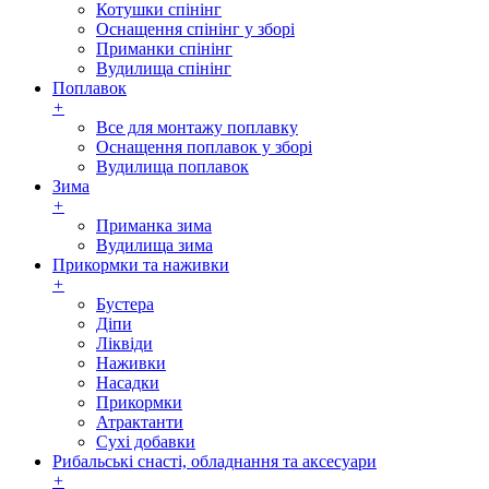
Котушки спінінг
Оснащення спінінг у зборі
Приманки спінінг
Вудилища спінінг
Поплавок
+
Все для монтажу поплавку
Оснащення поплавок у зборі
Вудилища поплавок
Зима
+
Приманка зима
Вудилища зима
Прикормки та наживки
+
Бустера
Діпи
Ліквіди
Наживки
Насадки
Прикормки
Атрактанти
Сухі добавки
Рибальські снасті, обладнання та аксесуари
+