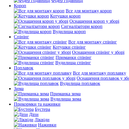
Фідер годівниці
Короп
Все для монтажу короп
Котушки короп
Оснащення короп у зборі
Сигналізатори короп
Вудилища короп
Спінінг
Все для монтажу спінінг
Котушки спінінг
Оснащення спінінг у зборі
Приманки спінінг
Вудилища спінінг
Поплавок
Все для монтажу поплавку
Оснащення поплавок у зб
Вудилища поплавок
Зима
Приманка зима
Вудилища зима
Прикормки та наживки
Бустера
Діпи
Ліквіди
Наживки