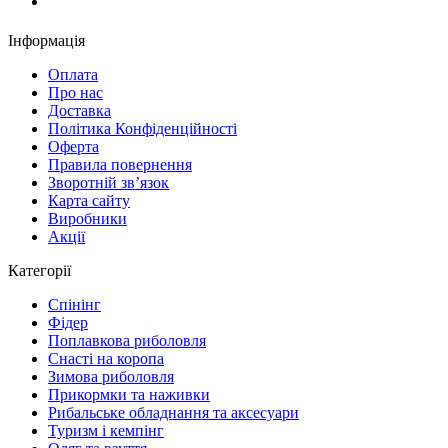
Замовити дзвінок
Інформація
Оплата
Про нас
Доставка
Політика Конфіденційності
Оферта
Правила повернення
Зворотній зв’язок
Карта сайту
Виробники
Акції
Категорії
Спінінг
Фідер
Поплавкова риболовля
Снасті на коропа
Зимова риболовля
Прикормки та наживки
Рибальське обладнання та аксесуари
Туризм і кемпінг