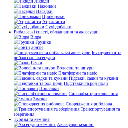
Ліквіди
Наживки
Насадки
Прикормки
Атрактанти
Сухі добавки
Рибальські снасті, обладнання та аксесуари
Відра
Грузики
Зонти
Інструменти та
рибальські аксесуари
Гачки
Волосінь та шнури
Платформи та навіс
Підсаки, садки та кукани
Підставки та род-поди
Поплавки
Сигналізатори клювання
Змазки
Спорядження риболова
Транспортування та
зберігання
Туризм та кемпінг
Аксесуари кемпінг