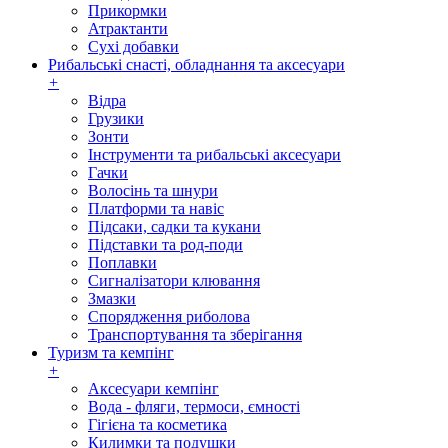
Прикормки
Атрактанти
Сухі добавки
Рибальські снасті, обладнання та аксесуари
+
Відра
Грузики
Зонти
Інструменти та рибальські аксесуари
Гачки
Волосінь та шнури
Платформи та навіс
Підсаки, садки та кукани
Підставки та род-поди
Поплавки
Сигналізатори клювання
Змазки
Спорядження риболова
Транспортування та зберігання
Туризм та кемпінг
+
Аксесуари кемпінг
Вода - фляги, термоси, ємності
Гігієна та косметика
Килимки та подушки