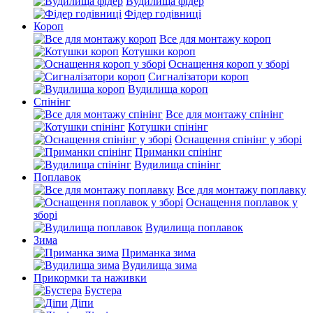
Вудилища фідер
Фідер годівниці
Короп
Все для монтажу короп
Котушки короп
Оснащення короп у зборі
Сигналізатори короп
Вудилища короп
Спінінг
Все для монтажу спінінг
Котушки спінінг
Оснащення спінінг у зборі
Приманки спінінг
Вудилища спінінг
Поплавок
Все для монтажу поплавку
Оснащення поплавок у
зборі
Вудилища поплавок
Зима
Приманка зима
Вудилища зима
Прикормки та наживки
Бустера
Діпи