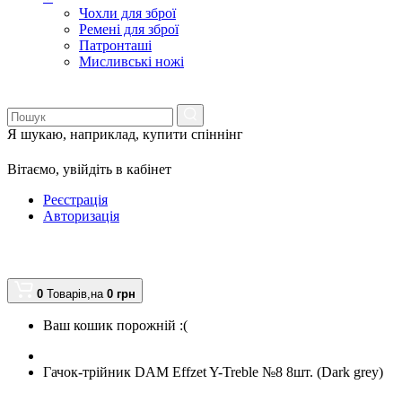
Чохли для зброї
Ремені для зброї
Патронташі
Мисливські ножі
Я шукаю, наприклад,
купити спіннінг
Вітаємо,
увійдіть в кабінет
Реєстрація
Авторизація
0
Товарів,
на
0
грн
Ваш кошик порожній :(
Гачок-трійник DAM Effzet Y-Treble №8 8шт. (Dark grey)