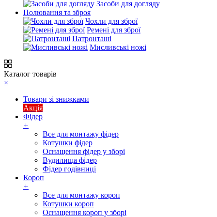
Засоби для догляду
Полювання та зброя
Чохли для зброї
Ремені для зброї
Патронташі
Мисливські ножі
Каталог товарів
×
Товари зі знижками
Акція
Фідер
+
Все для монтажу фідер
Котушки фідер
Оснащення фідер у зборі
Вудилища фідер
Фідер годівниці
Короп
+
Все для монтажу короп
Котушки короп
Оснащення короп у зборі