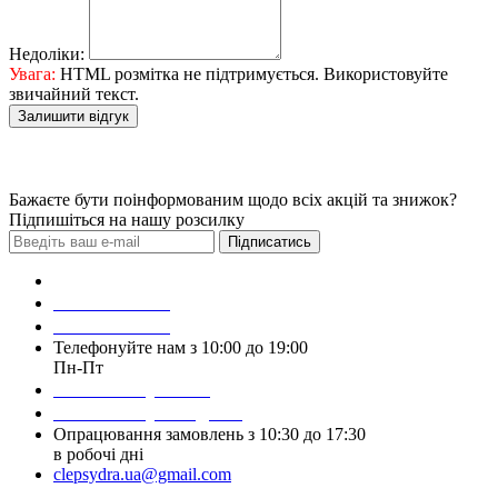
Недоліки:
Увага:
HTML розмітка не підтримується. Використовуйте
звичайний текст.
Залишити відгук
Бажаєте бути поінформованим щодо всіх акцій та знижок?
Підпишіться на нашу розсилку
Підписатись
Зробити замовлення
098 428 97 50
093 384 22 59
Телефонуйте нам з 10:00 до 19:00
Пн-Пт
Написати у Viber
Написати у Telegram
Опрацювання замовлень з 10:30 до 17:30
в робочі дні
clepsydra.ua@gmail.com