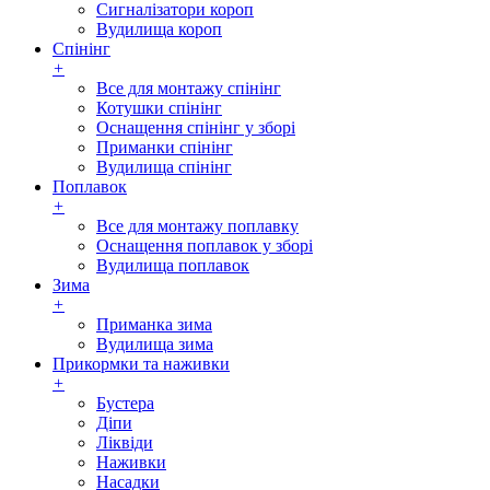
Сигналізатори короп
Вудилища короп
Спінінг
+
Все для монтажу спінінг
Котушки спінінг
Оснащення спінінг у зборі
Приманки спінінг
Вудилища спінінг
Поплавок
+
Все для монтажу поплавку
Оснащення поплавок у зборі
Вудилища поплавок
Зима
+
Приманка зима
Вудилища зима
Прикормки та наживки
+
Бустера
Діпи
Ліквіди
Наживки
Насадки