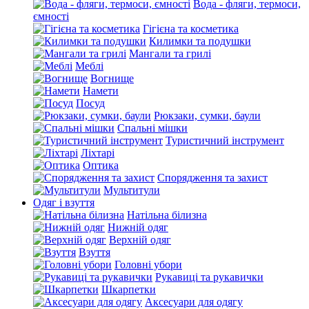
Вода - фляги, термоси,
ємності
Гігієна та косметика
Килимки та подушки
Мангали та грилі
Меблі
Вогнище
Намети
Посуд
Рюкзаки, сумки, баули
Спальні мішки
Туристичний інструмент
Ліхтарі
Оптика
Спорядження та захист
Мультитули
Одяг і взуття
Натільна білизна
Нижній одяг
Верхній одяг
Взуття
Головні убори
Рукавиці та рукавички
Шкарпетки
Аксесуари для одягу