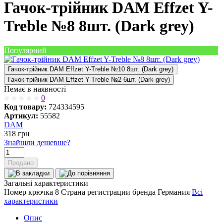
Гачок-трійник DAM Effzet Y-
Treble №8 8шт. (Dark grey)
Популярний
Гачок-трійник DAM Effzet Y-Treble №10 8шт. (Dark grey)
Гачок-трійник DAM Effzet Y-Treble №2 6шт. (Dark grey)
Немає в наявності
0
Код товару:
724334595
Артикул:
55582
DAM
318
грн
Знайшли дешевше?
Продано
Загальні характеристики
Номер крючка
8
Страна регистрации бренда
Германия
Всі
характеристики
Опис