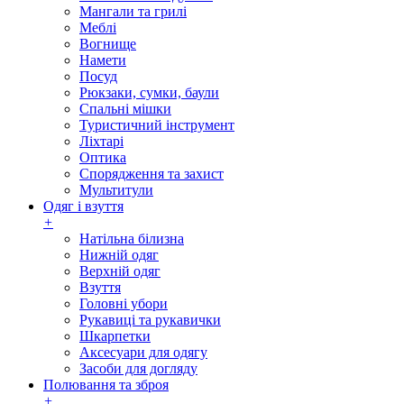
Мангали та грилі
Меблі
Вогнище
Намети
Посуд
Рюкзаки, сумки, баули
Спальні мішки
Туристичний інструмент
Ліхтарі
Оптика
Спорядження та захист
Мультитули
Одяг і взуття
+
Натільна білизна
Нижній одяг
Верхній одяг
Взуття
Головні убори
Рукавиці та рукавички
Шкарпетки
Аксесуари для одягу
Засоби для догляду
Полювання та зброя
+