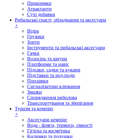
Прикормки
Атрактанти
Сухі добавки
Рибальські снасті, обладнання та аксесуари
+
Відра
Грузики
Зонти
Інструменти та рибальські аксесуари
Гачки
Волосінь та шнури
Платформи та навіс
Підсаки, садки та кукани
Підставки та род-поди
Поплавки
Сигналізатори клювання
Змазки
Спорядження риболова
Транспортування та зберігання
Туризм та кемпінг
+
Аксесуари кемпінг
Вода - фляги, термоси, ємності
Гігієна та косметика
Килимки та подушки