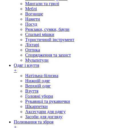
Мангали та грилі
Меблі
Вогнище
Намети
Посуд
Рюкзаки, сумки, баули
Спальні мішки
Туристичний інструмент
Ліхтарі
Оптика
Спорядження та захист
Мультитули
Одяг і взуття
+
Натільна білизна
Нижній одяг
Верхній одяг
Взуття
Головні убори
Рукавиці та рукавички
Шкарпетки
Аксесуари для одягу
Засоби для догляду
Полювання та зброя
+