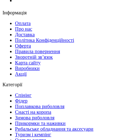
Замовити дзвінок
Інформація
Оплата
Про нас
Доставка
Політика Конфіденційності
Оферта
Правила повернення
Зворотній зв’язок
Карта сайту
Виробники
Акції
Категорії
Спінінг
Фідер
Поплавкова риболовля
Снасті на коропа
Зимова риболовля
Прикормки та наживки
Рибальське обладнання та аксесуари
Туризм і кемпінг