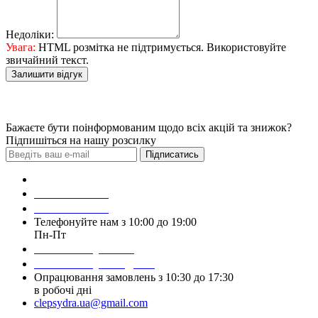
Недоліки:
Увага:
HTML розмітка не підтримується. Використовуйте
звичайний текст.
Залишити відгук
Бажаєте бути поінформованим щодо всіх акцій та знижок?
Підпишіться на нашу розсилку
Підписатись
Зробити замовлення
098 428 97 50
093 384 22 59
Телефонуйте нам з 10:00 до 19:00
Пн-Пт
Написати у Viber
Написати у Telegram
Опрацювання замовлень з 10:30 до 17:30
в робочі дні
clepsydra.ua@gmail.com