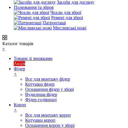
Засоби для догляду
Полювання та зброя
Чохли для зброї
Ремені для зброї
Патронташі
Мисливські ножі
Каталог товарів
×
Товари зі знижками
Акція
Фідер
+
Все для монтажу фідер
Котушки фідер
Оснащення фідер у зборі
Вудилища фідер
Фідер годівниці
Короп
+
Все для монтажу короп
Котушки короп
Оснащення короп у зборі