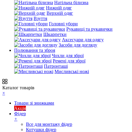
Натільна білизна
Нижній одяг
Верхній одяг
Взуття
Головні убори
Рукавиці та рукавички
Шкарпетки
Аксесуари для одягу
Засоби для догляду
Полювання та зброя
Чохли для зброї
Ремені для зброї
Патронташі
Мисливські ножі
Каталог товарів
×
Товари зі знижками
Акція
Фідер
+
Все для монтажу фідер
Котушки фідер