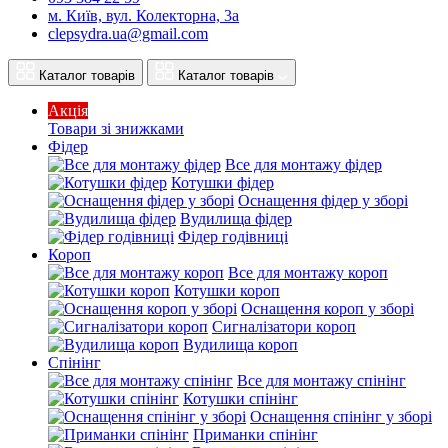
м. Київ, вул. Колекторна, 3а
clepsydra.ua@gmail.com
Каталог товарів
Каталог товарів
Акція
Товари зі знижками
Фідер
Все для монтажу фідер
Котушки фідер
Оснащення фідер у зборі
Вудилища фідер
Фідер годівниці
Короп
Все для монтажу короп
Котушки короп
Оснащення короп у зборі
Сигналізатори короп
Вудилища короп
Спінінг
Все для монтажу спінінг
Котушки спінінг
Оснащення спінінг у зборі
Приманки спінінг