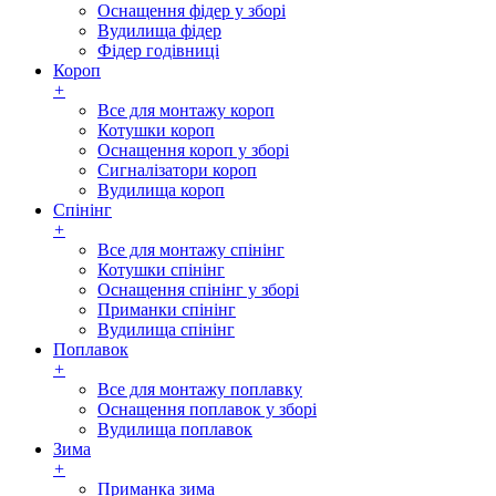
Оснащення фідер у зборі
Вудилища фідер
Фідер годівниці
Короп
+
Все для монтажу короп
Котушки короп
Оснащення короп у зборі
Сигналізатори короп
Вудилища короп
Спінінг
+
Все для монтажу спінінг
Котушки спінінг
Оснащення спінінг у зборі
Приманки спінінг
Вудилища спінінг
Поплавок
+
Все для монтажу поплавку
Оснащення поплавок у зборі
Вудилища поплавок
Зима
+
Приманка зима