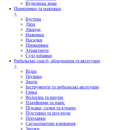
Вудилища зима
Прикормки та наживки
+
Бустера
Діпи
Ліквіди
Наживки
Насадки
Прикормки
Атрактанти
Сухі добавки
Рибальські снасті, обладнання та аксесуари
+
Відра
Грузики
Зонти
Інструменти та рибальські аксесуари
Гачки
Волосінь та шнури
Платформи та навіс
Підсаки, садки та кукани
Підставки та род-поди
Поплавки
Сигналізатори клювання
Змазки