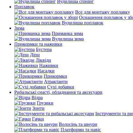
Вудилища спінінг
Поплавок
Все для монтажу поплавку
Оснащення поплавок у зб
Вудилища поплавок
Зима
Приманка зима
Вудилища зима
Прикормки та наживки
Бустера
Діпи
Ліквіди
Наживки
Насадки
Прикормки
Атрактанти
Сухі добавки
Рибальські снасті, обладнання та аксесуари
Відра
Грузики
Зонти
Інструменти та ри
Гачки
Волосінь та шнури
Платформи та навіс