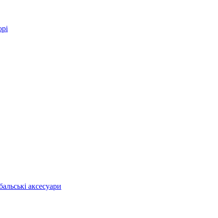
орі
бальські аксесуари