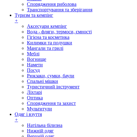
Спорядження риболова
Транспортування та зберігання
Туризм та кемпінг
+
Аксесуари кемпінг
Вода - фляги, термоси, ємності
Гігієна та косметика
Килимки та подушки
Мангали та грилі
Меблі
Вогнище
Намети
Посуд
Рюкзаки, сумки, баули
Спальні мішки
Туристичний інструмент
Ліхтарі
Оптика
Спорядження та захист
Мультитули
Одяг і взуття
+
Натільна білизна
Нижній одяг
Верхній одяг