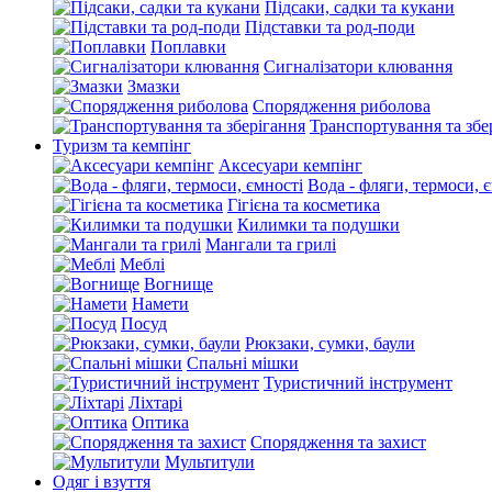
Підсаки, садки та кукани
Підставки та род-поди
Поплавки
Сигналізатори клювання
Змазки
Спорядження риболова
Транспортування та збе
Туризм та кемпінг
Аксесуари кемпінг
Вода - фляги, термоси, 
Гігієна та косметика
Килимки та подушки
Мангали та грилі
Меблі
Вогнище
Намети
Посуд
Рюкзаки, сумки, баули
Спальні мішки
Туристичний інструмент
Ліхтарі
Оптика
Спорядження та захист
Мультитули
Одяг і взуття