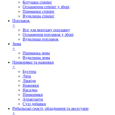
Котушки спінінг
Оснащення спінінг у зборі
Приманки спінінг
Вудилища спінінг
Поплавок
+
Все для монтажу поплавку
Оснащення поплавок у зборі
Вудилища поплавок
Зима
+
Приманка зима
Вудилища зима
Прикормки та наживки
+
Бустера
Діпи
Ліквіди
Наживки
Насадки
Прикормки
Атрактанти
Сухі добавки
Рибальські снасті, обладнання та аксесуари
+