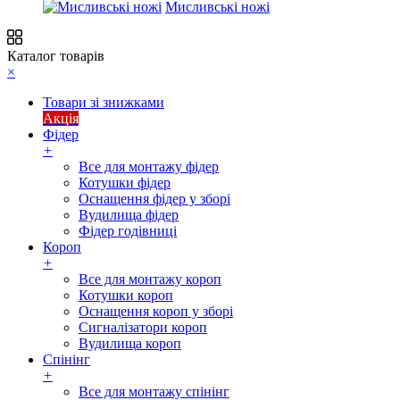
Мисливські ножі
Каталог товарів
×
Товари зі знижками
Акція
Фідер
+
Все для монтажу фідер
Котушки фідер
Оснащення фідер у зборі
Вудилища фідер
Фідер годівниці
Короп
+
Все для монтажу короп
Котушки короп
Оснащення короп у зборі
Сигналізатори короп
Вудилища короп
Спінінг
+
Все для монтажу спінінг