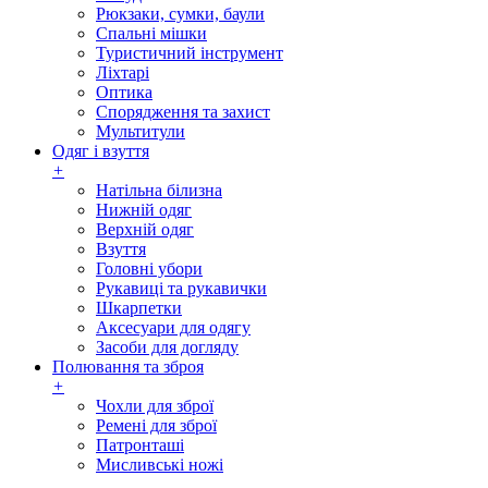
Рюкзаки, сумки, баули
Спальні мішки
Туристичний інструмент
Ліхтарі
Оптика
Спорядження та захист
Мультитули
Одяг і взуття
+
Натільна білизна
Нижній одяг
Верхній одяг
Взуття
Головні убори
Рукавиці та рукавички
Шкарпетки
Аксесуари для одягу
Засоби для догляду
Полювання та зброя
+
Чохли для зброї
Ремені для зброї
Патронташі
Мисливські ножі