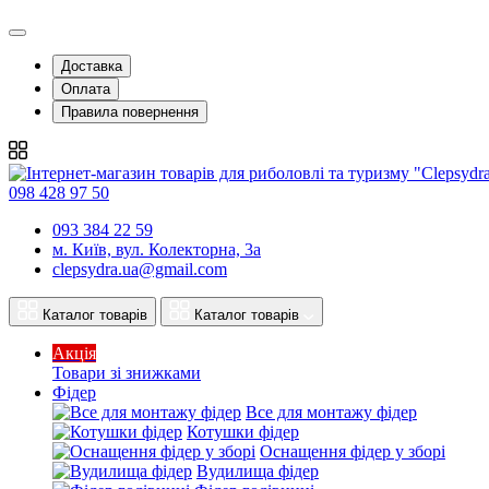
Доставка
Оплата
Правила повернення
098 428 97 50
093 384 22 59
м. Київ, вул. Колекторна, 3а
clepsydra.ua@gmail.com
Каталог товарів
Каталог товарів
Акція
Товари зі знижками
Фідер
Все для монтажу фідер
Котушки фідер
Оснащення фідер у зборі
Вудилища фідер