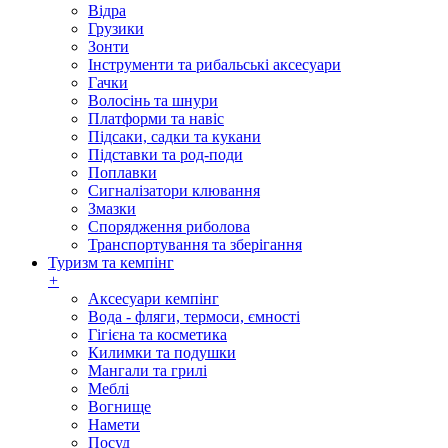
Відра
Грузики
Зонти
Інструменти та рибальські аксесуари
Гачки
Волосінь та шнури
Платформи та навіс
Підсаки, садки та кукани
Підставки та род-поди
Поплавки
Сигналізатори клювання
Змазки
Спорядження риболова
Транспортування та зберігання
Туризм та кемпінг
+
Аксесуари кемпінг
Вода - фляги, термоси, ємності
Гігієна та косметика
Килимки та подушки
Мангали та грилі
Меблі
Вогнище
Намети
Посуд