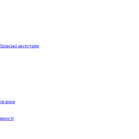
бальські аксесуари
рігання
ємності