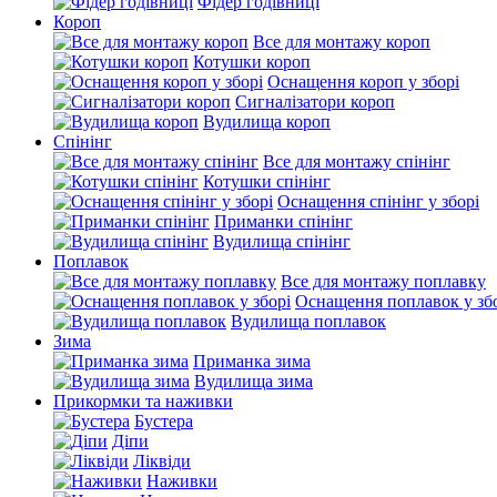
Фідер годівниці
Короп
Все для монтажу короп
Котушки короп
Оснащення короп у зборі
Сигналізатори короп
Вудилища короп
Спінінг
Все для монтажу спінінг
Котушки спінінг
Оснащення спінінг у зборі
Приманки спінінг
Вудилища спінінг
Поплавок
Все для монтажу поплавку
Оснащення поплавок у зб
Вудилища поплавок
Зима
Приманка зима
Вудилища зима
Прикормки та наживки
Бустера
Діпи
Ліквіди
Наживки