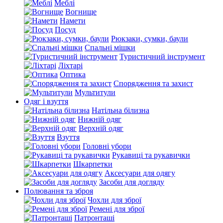
Меблі
Вогнище
Намети
Посуд
Рюкзаки, сумки, баули
Спальні мішки
Туристичний інструмент
Ліхтарі
Оптика
Спорядження та захист
Мультитули
Одяг і взуття
Натільна білизна
Нижній одяг
Верхній одяг
Взуття
Головні убори
Рукавиці та рукавички
Шкарпетки
Аксесуари для одягу
Засоби для догляду
Полювання та зброя
Чохли для зброї
Ремені для зброї
Патронташі