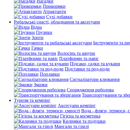
Насадки
Прикормки
Атрактанти
Сухі добавки
Рибальські снасті, обладнання та аксесуари
Відра
Грузики
Зонти
Інструменти та ри
Гачки
Волосінь та шнури
Платформи та навіс
Підсаки, садки та кукани
Підставки та род-поди
Поплавки
Сигналізатори клювання
Змазки
Спорядження риболова
Транспортування та збе
Туризм та кемпінг
Аксесуари кемпінг
Вода - фляги, термоси, 
Гігієна та косметика
Килимки та подушки
Мангали та грилі