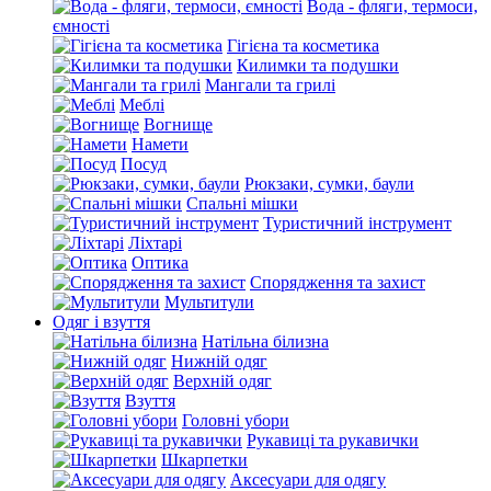
Вода - фляги, термоси,
ємності
Гігієна та косметика
Килимки та подушки
Мангали та грилі
Меблі
Вогнище
Намети
Посуд
Рюкзаки, сумки, баули
Спальні мішки
Туристичний інструмент
Ліхтарі
Оптика
Спорядження та захист
Мультитули
Одяг і взуття
Натільна білизна
Нижній одяг
Верхній одяг
Взуття
Головні убори
Рукавиці та рукавички
Шкарпетки
Аксесуари для одягу