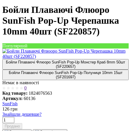
Бойли Плаваючі Флюоро
SunFish Pop-Up Черепашка
10mm 40шт (SF220857)
Популярний
Бойли Плаваючі Флюоро SunFish Pop-Up Монстер Краб 8mm 50шт
(SF220657)
Бойли Плаваючі Флюоро SunFish Pop-Up Полуниця 10mm 15шт
(SF201697)
Немає в наявності
0
Код товару:
1824076563
Артикул:
60136
SunFish
126
грн
Знайшли дешевше?
Продано