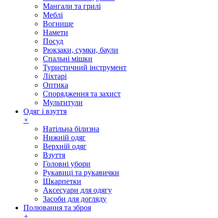
Мангали та грилі
Меблі
Вогнище
Намети
Посуд
Рюкзаки, сумки, баули
Спальні мішки
Туристичний інструмент
Ліхтарі
Оптика
Спорядження та захист
Мультитули
Одяг і взуття
+
Натільна білизна
Нижній одяг
Верхній одяг
Взуття
Головні убори
Рукавиці та рукавички
Шкарпетки
Аксесуари для одягу
Засоби для догляду
Полювання та зброя
+