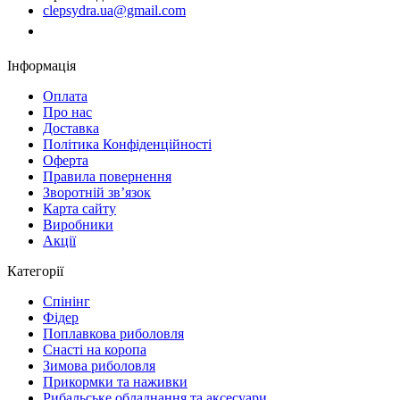
clepsydra.ua@gmail.com
Замовити дзвінок
Інформація
Оплата
Про нас
Доставка
Політика Конфіденційності
Оферта
Правила повернення
Зворотній зв’язок
Карта сайту
Виробники
Акції
Категорії
Спінінг
Фідер
Поплавкова риболовля
Снасті на коропа
Зимова риболовля
Прикормки та наживки
Рибальське обладнання та аксесуари