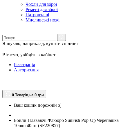
Чохли для зброї
Ремені для зброї
Патронташі
Мисливські ножі
Я шукаю, наприклад,
купити спіннінг
Вітаємо,
увійдіть в кабінет
Реєстрація
Авторизація
0
Товарів,
на
0
грн
Ваш кошик порожній :(
Бойли Плаваючі Флюоро SunFish Pop-Up Черепашка
10mm 40шт (SF220857)