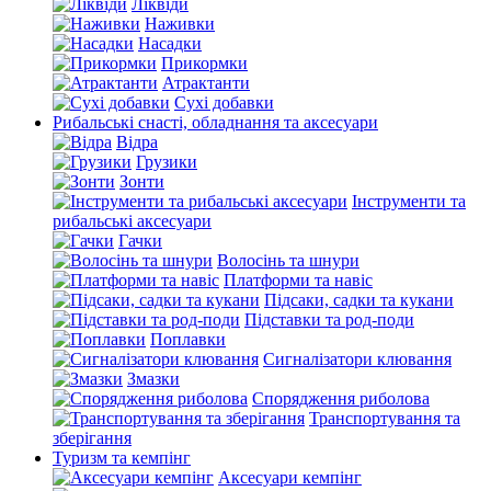
Ліквіди
Наживки
Насадки
Прикормки
Атрактанти
Сухі добавки
Рибальські снасті, обладнання та аксесуари
Відра
Грузики
Зонти
Інструменти та
рибальські аксесуари
Гачки
Волосінь та шнури
Платформи та навіс
Підсаки, садки та кукани
Підставки та род-поди
Поплавки
Сигналізатори клювання
Змазки
Спорядження риболова
Транспортування та
зберігання
Туризм та кемпінг
Аксесуари кемпінг