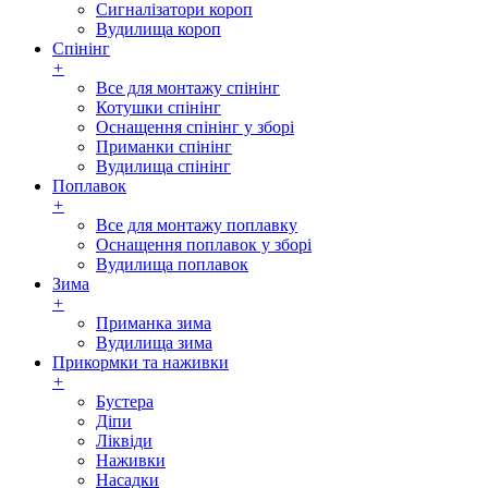
Сигналізатори короп
Вудилища короп
Спінінг
+
Все для монтажу спінінг
Котушки спінінг
Оснащення спінінг у зборі
Приманки спінінг
Вудилища спінінг
Поплавок
+
Все для монтажу поплавку
Оснащення поплавок у зборі
Вудилища поплавок
Зима
+
Приманка зима
Вудилища зима
Прикормки та наживки
+
Бустера
Діпи
Ліквіди
Наживки
Насадки