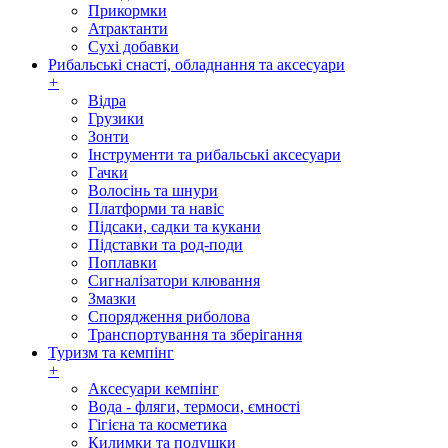
Прикормки
Атрактанти
Сухі добавки
Рибальські снасті, обладнання та аксесуари
+
Відра
Грузики
Зонти
Інструменти та рибальські аксесуари
Гачки
Волосінь та шнури
Платформи та навіс
Підсаки, садки та кукани
Підставки та род-поди
Поплавки
Сигналізатори клювання
Змазки
Спорядження риболова
Транспортування та зберігання
Туризм та кемпінг
+
Аксесуари кемпінг
Вода - фляги, термоси, ємності
Гігієна та косметика
Килимки та подушки