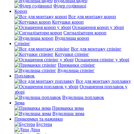
Вудилища фідер
Фідер годівниці
Короп
Все для монтажу короп
Котушки короп
Оснащення короп у зборі
Сигналізатори короп
Вудилища короп
Спінінг
Все для монтажу спінінг
Котушки спінінг
Оснащення спінінг у зборі
Приманки спінінг
Вудилища спінінг
Поплавок
Все для монтажу поплавку
Оснащення поплавок у
зборі
Вудилища поплавок
Зима
Приманка зима
Вудилища зима
Прикормки та наживки
Бустера
Діпи