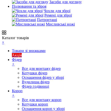
Засоби для догляду
Полювання та зброя
Чохли для зброї
Ремені для зброї
Патронташі
Мисливські ножі
Каталог товарів
×
Товари зі знижками
Акція
Фідер
+
Все для монтажу фідер
Котушки фідер
Оснащення фідер у зборі
Вудилища фідер
Фідер годівниці
Короп
+
Все для монтажу короп
Котушки короп
Оснащення короп у зборі