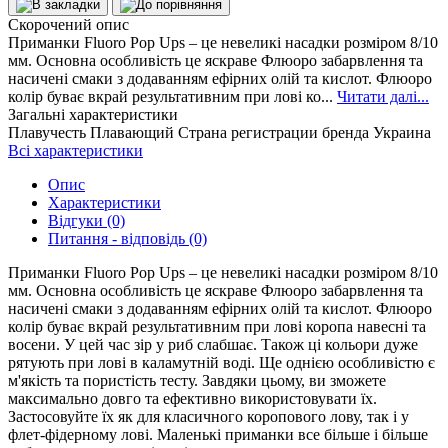
Скорочений опис
Приманки Fluoro Pop Ups – це невеликі насадки розміром 8/10
мм. Основна особливість це яскраве Флюоро забарвлення та
насичені смаки з додаванням ефірних олій та кислот. Флюоро
колір буває вкрай результативним при лові ко...
Читати далі...
Загальні характеристики
Плавучесть
Плавающий
Страна регистрации бренда
Украина
Всі характеристики
Опис
Характеристики
Відгуки (0)
Питання - відповідь (0)
Приманки Fluoro Pop Ups – це невеликі насадки розміром 8/10
мм. Основна особливість це яскраве Флюоро забарвлення та
насичені смаки з додаванням ефірних олій та кислот. Флюоро
колір буває вкрай результативним при лові коропа навесні та
восени. У цей час зір у риб слабшає. Також ці кольори дуже
рятують при лові в каламутній воді. Ще однією особливістю є
м'якість та пористість тесту. Завдяки цьому, ви зможете
максимально довго та ефективно використовувати їх.
Застосовуйте їх як для класичного коропового лову, так і у
флет-фідерному лові. Маленькі приманки все більше і більше