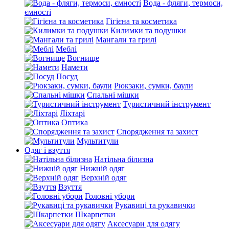
Вода - фляги, термоси,
ємності
Гігієна та косметика
Килимки та подушки
Мангали та грилі
Меблі
Вогнище
Намети
Посуд
Рюкзаки, сумки, баули
Спальні мішки
Туристичний інструмент
Ліхтарі
Оптика
Спорядження та захист
Мультитули
Одяг і взуття
Натільна білизна
Нижній одяг
Верхній одяг
Взуття
Головні убори
Рукавиці та рукавички
Шкарпетки
Аксесуари для одягу