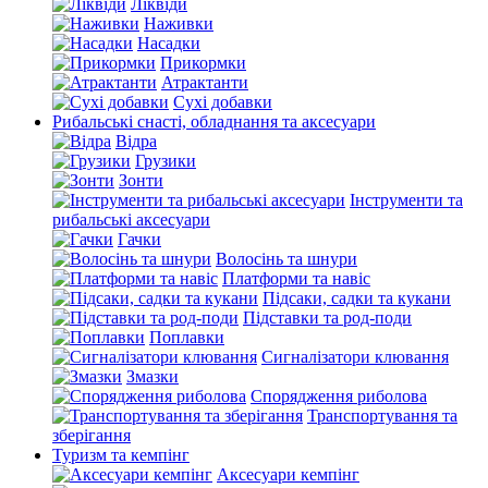
Ліквіди
Наживки
Насадки
Прикормки
Атрактанти
Сухі добавки
Рибальські снасті, обладнання та аксесуари
Відра
Грузики
Зонти
Інструменти та
рибальські аксесуари
Гачки
Волосінь та шнури
Платформи та навіс
Підсаки, садки та кукани
Підставки та род-поди
Поплавки
Сигналізатори клювання
Змазки
Спорядження риболова
Транспортування та
зберігання
Туризм та кемпінг
Аксесуари кемпінг