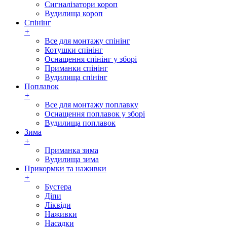
Сигналізатори короп
Вудилища короп
Спінінг
+
Все для монтажу спінінг
Котушки спінінг
Оснащення спінінг у зборі
Приманки спінінг
Вудилища спінінг
Поплавок
+
Все для монтажу поплавку
Оснащення поплавок у зборі
Вудилища поплавок
Зима
+
Приманка зима
Вудилища зима
Прикормки та наживки
+
Бустера
Діпи
Ліквіди
Наживки
Насадки