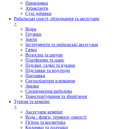
Прикормки
Атрактанти
Сухі добавки
Рибальські снасті, обладнання та аксесуари
+
Відра
Грузики
Зонти
Інструменти та рибальські аксесуари
Гачки
Волосінь та шнури
Платформи та навіс
Підсаки, садки та кукани
Підставки та род-поди
Поплавки
Сигналізатори клювання
Змазки
Спорядження риболова
Транспортування та зберігання
Туризм та кемпінг
+
Аксесуари кемпінг
Вода - фляги, термоси, ємності
Гігієна та косметика
Килимки та подушки