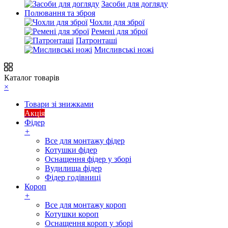
Засоби для догляду
Полювання та зброя
Чохли для зброї
Ремені для зброї
Патронташі
Мисливські ножі
Каталог товарів
×
Товари зі знижками
Акція
Фідер
+
Все для монтажу фідер
Котушки фідер
Оснащення фідер у зборі
Вудилища фідер
Фідер годівниці
Короп
+
Все для монтажу короп
Котушки короп
Оснащення короп у зборі