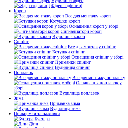
Вудилища фідер
Фідер годівниці
Короп
Все для монтажу короп
Котушки короп
Оснащення короп у зборі
Сигналізатори короп
Вудилища короп
Спінінг
Все для монтажу спінінг
Котушки спінінг
Оснащення спінінг у зборі
Приманки спінінг
Вудилища спінінг
Поплавок
Все для монтажу поплавку
Оснащення поплавок у
зборі
Вудилища поплавок
Зима
Приманка зима
Вудилища зима
Прикормки та наживки
Бустера
Діпи