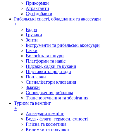
Прикормки
Атрактанти
Сухі добавки
Рибальські снасті, обладнання та аксесуари
+
Відра
Грузики
Зонти
Інструменти та рибальські аксесуари
Гачки
Волосінь та шнури
Платформи та навіс
Підсаки, садки та кукани
Підставки та род-поди
Поплавки
Сигналізатори клювання
Змазки
Спорядження риболова
Транспортування та зберігання
Туризм та кемпінг
+
Аксесуари кемпінг
Вода - фляги, термоси, ємності
Гігієна та косметика
Килимки та подушки