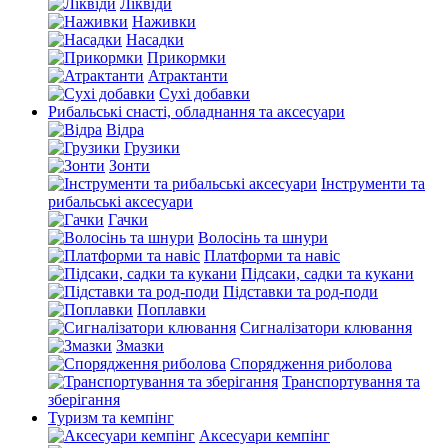
Ліквіди
Наживки
Насадки
Прикормки
Атрактанти
Сухі добавки
Рибальські снасті, обладнання та аксесуари
Відра
Грузики
Зонти
Інструменти та
рибальські аксесуари
Гачки
Волосінь та шнури
Платформи та навіс
Підсаки, садки та кукани
Підставки та род-поди
Поплавки
Сигналізатори клювання
Змазки
Спорядження риболова
Транспортування та
зберігання
Туризм та кемпінг
Аксесуари кемпінг