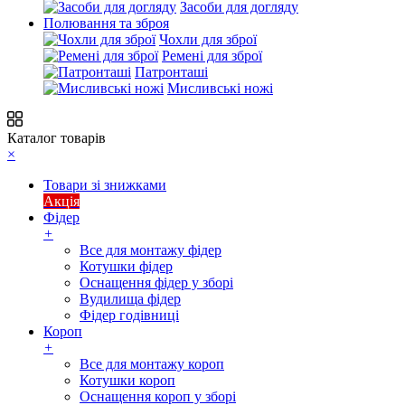
Засоби для догляду
Полювання та зброя
Чохли для зброї
Ремені для зброї
Патронташі
Мисливські ножі
Каталог товарів
×
Товари зі знижками
Акція
Фідер
+
Все для монтажу фідер
Котушки фідер
Оснащення фідер у зборі
Вудилища фідер
Фідер годівниці
Короп
+
Все для монтажу короп
Котушки короп
Оснащення короп у зборі