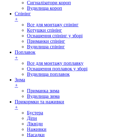
Сигналізатори короп
Вудилища короп
Спінінг
+
Все для монтажу спінінг
Котушки спінінг
Оснащення спінінг у зборі
Приманки спінінг
Вудилища спінінг
Поплавок
+
Все для монтажу поплавку
Оснащення поплавок у зборі
Вудилища поплавок
Зима
+
Приманка зима
Вудилища зима
Прикормки та наживки
+
Бустера
Діпи
Ліквіди
Наживки
Насадки