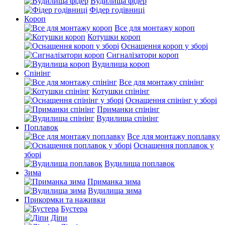
Вудилища фідер
Фідер годівниці
Короп
Все для монтажу короп
Котушки короп
Оснащення короп у зборі
Сигналізатори короп
Вудилища короп
Спінінг
Все для монтажу спінінг
Котушки спінінг
Оснащення спінінг у зборі
Приманки спінінг
Вудилища спінінг
Поплавок
Все для монтажу поплавку
Оснащення поплавок у
зборі
Вудилища поплавок
Зима
Приманка зима
Вудилища зима
Прикормки та наживки
Бустера
Діпи