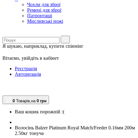
Чохли для зброї
Ремені для зброї
Патронташі
Мисливські ножі
Я шукаю, наприклад,
купити спіннінг
Вітаємо,
увійдіть в кабінет
Реєстрація
Авторизація
0
Товарів,
на
0
грн
Ваш кошик порожній :(
Волосінь Balzer Platinum Royal Match/Feeder 0.16мм 200м
2.50кг тонуча