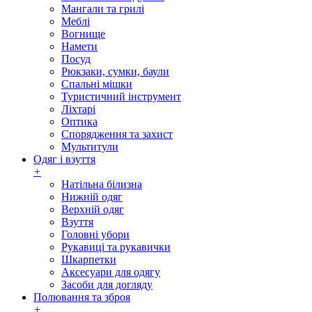
Мангали та грилі
Меблі
Вогнище
Намети
Посуд
Рюкзаки, сумки, баули
Спальні мішки
Туристичний інструмент
Ліхтарі
Оптика
Спорядження та захист
Мультитули
Одяг і взуття
+
Натільна білизна
Нижній одяг
Верхній одяг
Взуття
Головні убори
Рукавиці та рукавички
Шкарпетки
Аксесуари для одягу
Засоби для догляду
Полювання та зброя
+