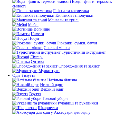
Вода - фляги, термоси,
ємності
Гігієна та косметика
Килимки та подушки
Мангали та грилі
Меблі
Вогнище
Намети
Посуд
Рюкзаки, сумки, баули
Спальні мішки
Туристичний інструмент
Ліхтарі
Оптика
Спорядження та захист
Мультитули
Одяг і взуття
Натільна білизна
Нижній одяг
Верхній одяг
Взуття
Головні убори
Рукавиці та рукавички
Шкарпетки
Аксесуари для одягу