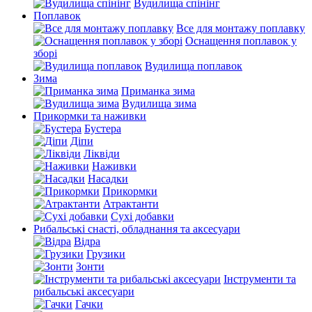
Вудилища спінінг
Поплавок
Все для монтажу поплавку
Оснащення поплавок у
зборі
Вудилища поплавок
Зима
Приманка зима
Вудилища зима
Прикормки та наживки
Бустера
Діпи
Ліквіди
Наживки
Насадки
Прикормки
Атрактанти
Сухі добавки
Рибальські снасті, обладнання та аксесуари
Відра
Грузики
Зонти
Інструменти та
рибальські аксесуари
Гачки