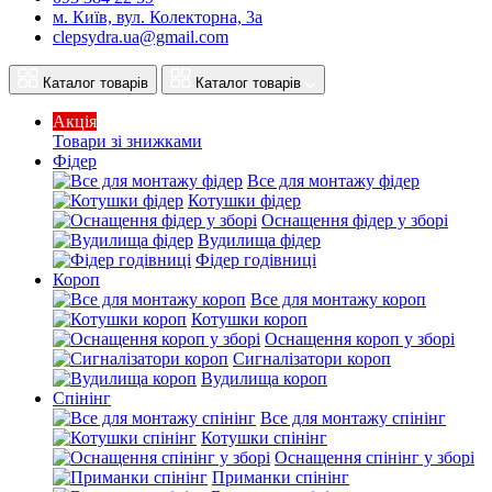
м. Київ, вул. Колекторна, 3а
clepsydra.ua@gmail.com
Каталог товарів
Каталог товарів
Акція
Товари зі знижками
Фідер
Все для монтажу фідер
Котушки фідер
Оснащення фідер у зборі
Вудилища фідер
Фідер годівниці
Короп
Все для монтажу короп
Котушки короп
Оснащення короп у зборі
Сигналізатори короп
Вудилища короп
Спінінг
Все для монтажу спінінг
Котушки спінінг
Оснащення спінінг у зборі
Приманки спінінг