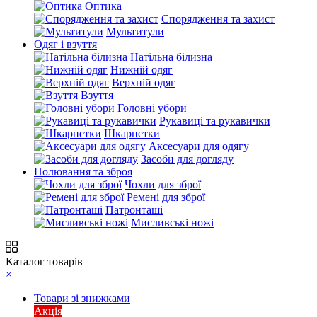
Оптика
Спорядження та захист
Мультитули
Одяг і взуття
Натільна білизна
Нижній одяг
Верхній одяг
Взуття
Головні убори
Рукавиці та рукавички
Шкарпетки
Аксесуари для одягу
Засоби для догляду
Полювання та зброя
Чохли для зброї
Ремені для зброї
Патронташі
Мисливські ножі
Каталог товарів
×
Товари зі знижками
Акція