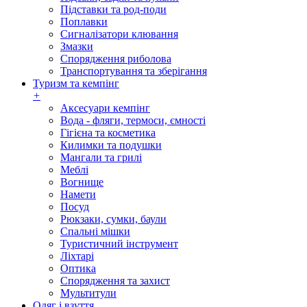
Підставки та род-поди
Поплавки
Сигналізатори клювання
Змазки
Спорядження риболова
Транспортування та зберігання
Туризм та кемпінг
+
Аксесуари кемпінг
Вода - фляги, термоси, ємності
Гігієна та косметика
Килимки та подушки
Мангали та грилі
Меблі
Вогнище
Намети
Посуд
Рюкзаки, сумки, баули
Спальні мішки
Туристичний інструмент
Ліхтарі
Оптика
Спорядження та захист
Мультитули
Одяг і взуття