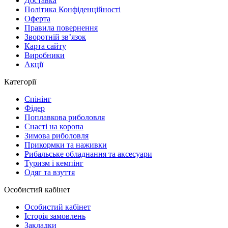
Доставка
Політика Конфіденційності
Оферта
Правила повернення
Зворотній зв’язок
Карта сайту
Виробники
Акції
Категорії
Спінінг
Фідер
Поплавкова риболовля
Снасті на коропа
Зимова риболовля
Прикормки та наживки
Рибальське обладнання та аксесуари
Туризм і кемпінг
Одяг та взуття
Особистий кабінет
Особистий кабінет
Історія замовлень
Закладки