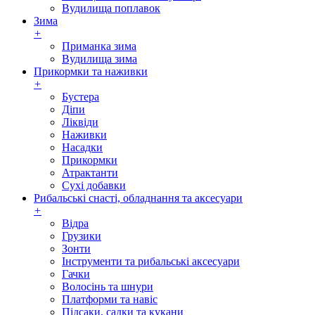
Вудилища поплавок
Зима
+
Приманка зима
Вудилища зима
Прикормки та наживки
+
Бустера
Діпи
Ліквіди
Наживки
Насадки
Прикормки
Атрактанти
Сухі добавки
Рибальські снасті, обладнання та аксесуари
+
Відра
Грузики
Зонти
Інструменти та рибальські аксесуари
Гачки
Волосінь та шнури
Платформи та навіс
Підсаки, садки та кукани