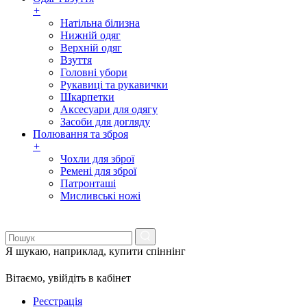
+
Натільна білизна
Нижній одяг
Верхній одяг
Взуття
Головні убори
Рукавиці та рукавички
Шкарпетки
Аксесуари для одягу
Засоби для догляду
Полювання та зброя
+
Чохли для зброї
Ремені для зброї
Патронташі
Мисливські ножі
Я шукаю, наприклад,
купити спіннінг
Вітаємо,
увійдіть в кабінет
Реєстрація