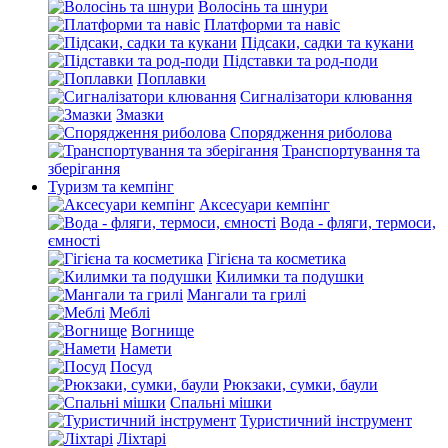
Волосінь та шнури
Платформи та навіс
Підсаки, садки та кукани
Підставки та род-поди
Поплавки
Сигналізатори клювання
Змазки
Спорядження риболова
Транспортування та
зберігання
Туризм та кемпінг
Аксесуари кемпінг
Вода - фляги, термоси,
ємності
Гігієна та косметика
Килимки та подушки
Мангали та грилі
Меблі
Вогнище
Намети
Посуд
Рюкзаки, сумки, баули
Спальні мішки
Туристичний інструмент
Ліхтарі