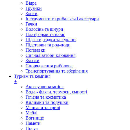
Відра
Грузики
Зонти
Інструменти та рибальські аксесуари
Гачки
Волосінь та шнури
Платформи та навіс
Підсаки, садки та кукани
Підставки та род-поди
Поплавки
Сигналізатори клювання
Змазки
Спорядження риболова
Транспортування та зберігання
Туризм та кемпінг
+
Аксесуари кемпінг
Вода - фляги, термоси, ємності
Гігієна та косметика
Килимки та подушки
Мангали та грилі
Меблі
Вогнище
Намети
Посуд