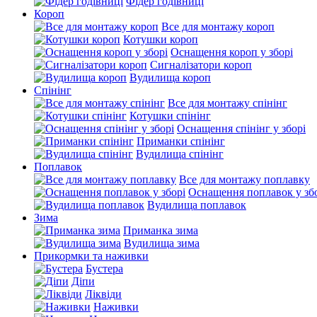
Фідер годівниці
Короп
Все для монтажу короп
Котушки короп
Оснащення короп у зборі
Сигналізатори короп
Вудилища короп
Спінінг
Все для монтажу спінінг
Котушки спінінг
Оснащення спінінг у зборі
Приманки спінінг
Вудилища спінінг
Поплавок
Все для монтажу поплавку
Оснащення поплавок у зб
Вудилища поплавок
Зима
Приманка зима
Вудилища зима
Прикормки та наживки
Бустера
Діпи
Ліквіди
Наживки