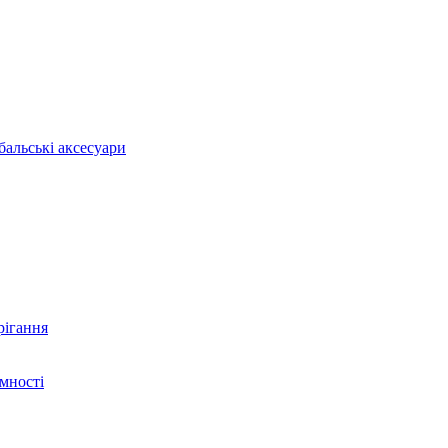
бальські аксесуари
рігання
ємності