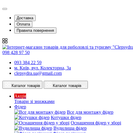
Доставка
Оплата
Правила повернення
098 428 97 50
093 384 22 59
м. Київ, вул. Колекторна, 3а
clepsydra.ua@gmail.com
Каталог товарів
Каталог товарів
Акція
Товари зі знижками
Фідер
Все для монтажу фідер
Котушки фідер
Оснащення фідер у зборі
Вудилища фідер