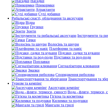
Насадки
Прикормки
Атрактанти
Сухі добавки
Рибальські снасті, обладнання та аксесуари
Відра
Грузики
Зонти
Інструменти та ри
Гачки
Волосінь та шнури
Платформи та навіс
Підсаки, садки та кукани
Підставки та род-поди
Поплавки
Сигналізатори клювання
Змазки
Спорядження риболова
Транспортування та збе
Туризм та кемпінг
Аксесуари кемпінг
Вода - фляги, термоси, 
Гігієна та косметика
Килимки та подушки
Мангали та грилі