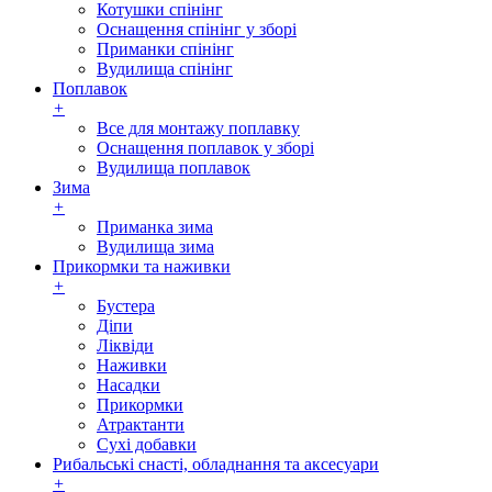
Котушки спінінг
Оснащення спінінг у зборі
Приманки спінінг
Вудилища спінінг
Поплавок
+
Все для монтажу поплавку
Оснащення поплавок у зборі
Вудилища поплавок
Зима
+
Приманка зима
Вудилища зима
Прикормки та наживки
+
Бустера
Діпи
Ліквіди
Наживки
Насадки
Прикормки
Атрактанти
Сухі добавки
Рибальські снасті, обладнання та аксесуари
+