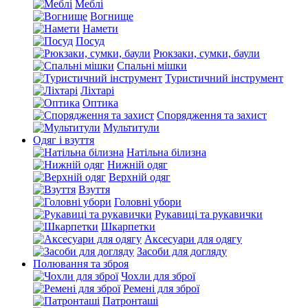
Меблі
Вогнище
Намети
Посуд
Рюкзаки, сумки, баули
Спальні мішки
Туристичний інструмент
Ліхтарі
Оптика
Спорядження та захист
Мультитули
Одяг і взуття
Натільна білизна
Нижній одяг
Верхній одяг
Взуття
Головні убори
Рукавиці та рукавички
Шкарпетки
Аксесуари для одягу
Засоби для догляду
Полювання та зброя
Чохли для зброї
Ремені для зброї
Патронташі