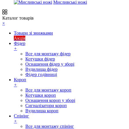
Мисливські ножі
Каталог товарів
×
Товари зі знижками
Акція
Фідер
+
Все для монтажу фідер
Котушки фідер
Оснащення фідер у зборі
Вудилища фідер
Фідер годівниці
Короп
+
Все для монтажу короп
Котушки короп
Оснащення короп у зборі
Сигналізатори короп
Вудилища короп
Спінінг
+
Все для монтажу спінінг