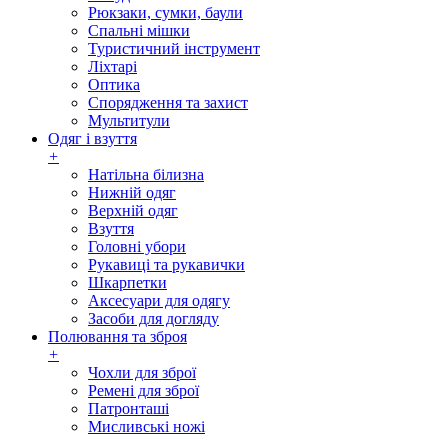
Рюкзаки, сумки, баули
Спальні мішки
Туристичний інструмент
Ліхтарі
Оптика
Спорядження та захист
Мультитули
Одяг і взуття
+
Натільна білизна
Нижній одяг
Верхній одяг
Взуття
Головні убори
Рукавиці та рукавички
Шкарпетки
Аксесуари для одягу
Засоби для догляду
Полювання та зброя
+
Чохли для зброї
Ремені для зброї
Патронташі
Мисливські ножі