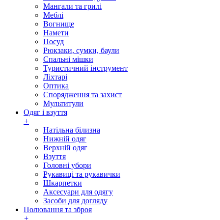
Мангали та грилі
Меблі
Вогнище
Намети
Посуд
Рюкзаки, сумки, баули
Спальні мішки
Туристичний інструмент
Ліхтарі
Оптика
Спорядження та захист
Мультитули
Одяг і взуття
+
Натільна білизна
Нижній одяг
Верхній одяг
Взуття
Головні убори
Рукавиці та рукавички
Шкарпетки
Аксесуари для одягу
Засоби для догляду
Полювання та зброя
+