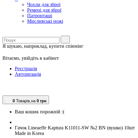
Чохли для зброї
Ремені для зброї
Патронташі
Мисливські ножі
Я шукаю, наприклад,
купити спіннінг
Вітаємо,
увійдіть в кабінет
Реєстрація
Авторизація
0
Товарів,
на
0
грн
Ваш кошик порожній :(
Гачок Lineaeffe Kaptura K11011-SW №2 BN (вушко) 10шт
Made in Korea