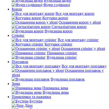
Вудилища фідер
Фідер годівниці
Короп
Все для монтажу короп
Котушки короп
Оснащення короп у зборі
Сигналізатори короп
Вудилища короп
Спінінг
Все для монтажу спінінг
Котушки спінінг
Оснащення спінінг у зборі
Приманки спінінг
Вудилища спінінг
Поплавок
Все для монтажу поплавку
Оснащення поплавок у
зборі
Вудилища поплавок
Зима
Приманка зима
Вудилища зима
Прикормки та наживки
Бустера
Діпи