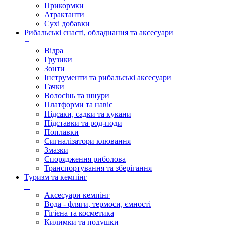
Прикормки
Атрактанти
Сухі добавки
Рибальські снасті, обладнання та аксесуари
+
Відра
Грузики
Зонти
Інструменти та рибальські аксесуари
Гачки
Волосінь та шнури
Платформи та навіс
Підсаки, садки та кукани
Підставки та род-поди
Поплавки
Сигналізатори клювання
Змазки
Спорядження риболова
Транспортування та зберігання
Туризм та кемпінг
+
Аксесуари кемпінг
Вода - фляги, термоси, ємності
Гігієна та косметика
Килимки та подушки