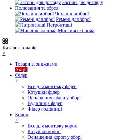
Засоби для догляду
Полювання та зброя
Чохли для зброї
Ремені для зброї
Патронташі
Мисливські ножі
Каталог товарів
×
Товари зі знижками
Акція
Фідер
+
Все для монтажу фідер
Котушки фідер
Оснащення фідер у зборі
Вудилища фідер
Фідер годівниці
Короп
+
Все для монтажу короп
Котушки короп
Оснащення короп у зборі