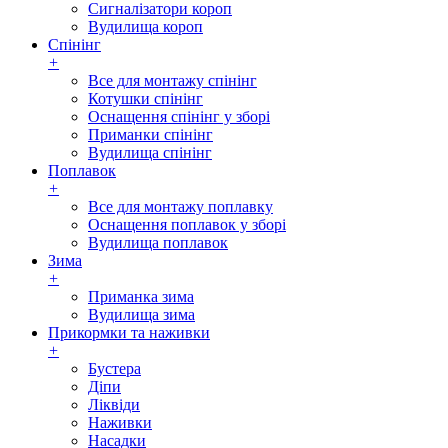
Сигналізатори короп
Вудилища короп
Спінінг
+
Все для монтажу спінінг
Котушки спінінг
Оснащення спінінг у зборі
Приманки спінінг
Вудилища спінінг
Поплавок
+
Все для монтажу поплавку
Оснащення поплавок у зборі
Вудилища поплавок
Зима
+
Приманка зима
Вудилища зима
Прикормки та наживки
+
Бустера
Діпи
Ліквіди
Наживки
Насадки