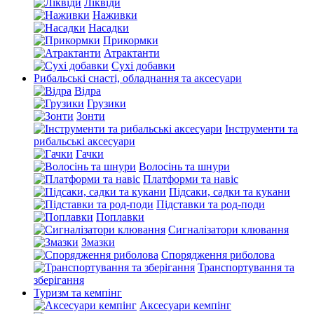
Ліквіди
Наживки
Насадки
Прикормки
Атрактанти
Сухі добавки
Рибальські снасті, обладнання та аксесуари
Відра
Грузики
Зонти
Інструменти та
рибальські аксесуари
Гачки
Волосінь та шнури
Платформи та навіс
Підсаки, садки та кукани
Підставки та род-поди
Поплавки
Сигналізатори клювання
Змазки
Спорядження риболова
Транспортування та
зберігання
Туризм та кемпінг
Аксесуари кемпінг