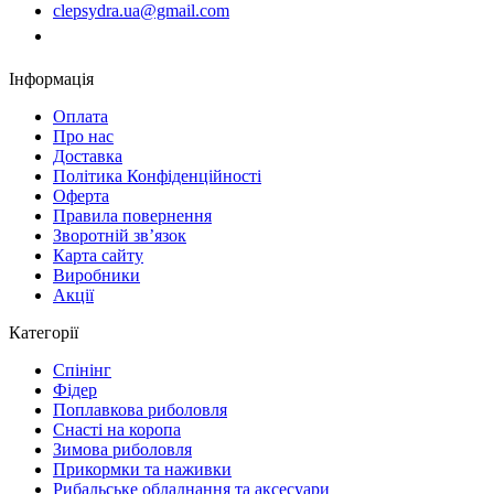
clepsydra.ua@gmail.com
Замовити дзвінок
Інформація
Оплата
Про нас
Доставка
Політика Конфіденційності
Оферта
Правила повернення
Зворотній зв’язок
Карта сайту
Виробники
Акції
Категорії
Спінінг
Фідер
Поплавкова риболовля
Снасті на коропа
Зимова риболовля
Прикормки та наживки
Рибальське обладнання та аксесуари