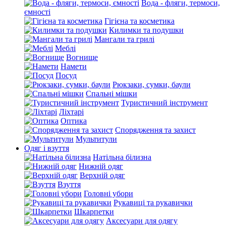
Вода - фляги, термоси,
ємності
Гігієна та косметика
Килимки та подушки
Мангали та грилі
Меблі
Вогнище
Намети
Посуд
Рюкзаки, сумки, баули
Спальні мішки
Туристичний інструмент
Ліхтарі
Оптика
Спорядження та захист
Мультитули
Одяг і взуття
Натільна білизна
Нижній одяг
Верхній одяг
Взуття
Головні убори
Рукавиці та рукавички
Шкарпетки
Аксесуари для одягу