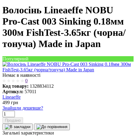
Волосінь Lineaeffe NOBU
Pro-Cast 003 Sinking 0.18мм
300м FishTest-3.65кг (чорна/
тонуча) Made in Japan
Популярний
Немає в наявності
0
Код товару:
1328834112
Артикул:
57011
Lineaeffe
499
грн
Знайшли дешевше?
Продано
Загальні характеристики