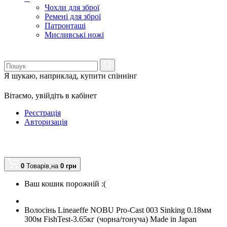
Чохли для зброї
Ремені для зброї
Патронташі
Мисливські ножі
Я шукаю, наприклад,
купити спіннінг
Вітаємо,
увійдіть в кабінет
Реєстрація
Авторизація
0
Товарів,
на
0
грн
Ваш кошик порожній :(
Волосінь Lineaeffe NOBU Pro-Cast 003 Sinking 0.18мм
300м FishTest-3.65кг (чорна/тонуча) Made in Japan