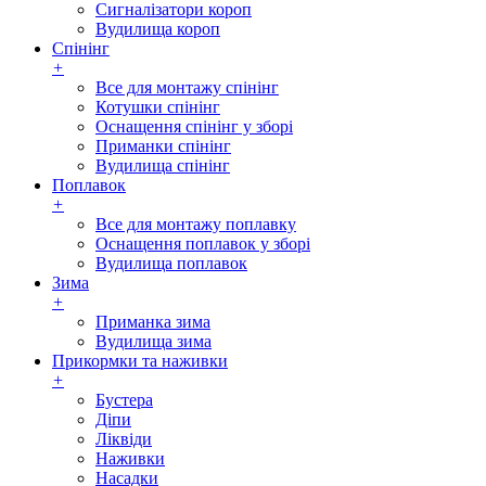
Сигналізатори короп
Вудилища короп
Спінінг
+
Все для монтажу спінінг
Котушки спінінг
Оснащення спінінг у зборі
Приманки спінінг
Вудилища спінінг
Поплавок
+
Все для монтажу поплавку
Оснащення поплавок у зборі
Вудилища поплавок
Зима
+
Приманка зима
Вудилища зима
Прикормки та наживки
+
Бустера
Діпи
Ліквіди
Наживки
Насадки