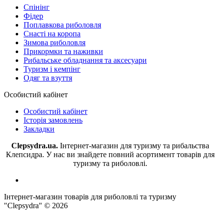
Спінінг
Фідер
Поплавкова риболовля
Снасті на коропа
Зимова риболовля
Прикормки та наживки
Рибальське обладнання та аксесуари
Туризм і кемпінг
Одяг та взуття
Особистий кабінет
Особистий кабінет
Історія замовлень
Закладки
Clepsydra.ua.
Інтернет-магазин для туризму та рибальства
Клепсидра. У нас ви знайдете повний асортимент товарів для
туризму та риболовлі.
Інтернет-магазин товарів для риболовлі та туризму
"Clepsydra" © 2026