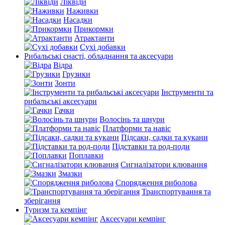
Ліквіди
Наживки
Насадки
Прикормки
Атрактанти
Сухі добавки
Рибальські снасті, обладнання та аксесуари
Відра
Грузики
Зонти
Інструменти та
рибальські аксесуари
Гачки
Волосінь та шнури
Платформи та навіс
Підсаки, садки та кукани
Підставки та род-поди
Поплавки
Сигналізатори клювання
Змазки
Спорядження риболова
Транспортування та
зберігання
Туризм та кемпінг
Аксесуари кемпінг