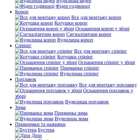
Вудилища фідер
Фідер годівниці
Короп
Все для монтажу короп
Котушки короп
Оснащення короп у зборі
Сигналізатори короп
Вудилища короп
Спінінг
Все для монтажу спінінг
Котушки спінінг
Оснащення спінінг у зборі
Приманки спінінг
Вудилища спінінг
Поплавок
Все для монтажу поплавку
Оснащення поплавок у
зборі
Вудилища поплавок
Зима
Приманка зима
Вудилища зима
Прикормки та наживки
Бустера
Діпи