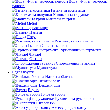
Вода - фляги, термоси,
ємності
Гігієна та косметика
Килимки та подушки
Мангали та грилі
Меблі
Вогнище
Намети
Посуд
Рюкзаки, сумки, баули
Спальні мішки
Туристичний інструмент
Ліхтарі
Оптика
Спорядження та захист
Мультитули
Одяг і взуття
Натільна білизна
Нижній одяг
Верхній одяг
Взуття
Головні убори
Рукавиці та рукавички
Шкарпетки
Аксесуари для одягу