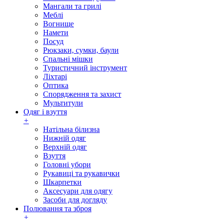
Мангали та грилі
Меблі
Вогнище
Намети
Посуд
Рюкзаки, сумки, баули
Спальні мішки
Туристичний інструмент
Ліхтарі
Оптика
Спорядження та захист
Мультитули
Одяг і взуття
+
Натільна білизна
Нижній одяг
Верхній одяг
Взуття
Головні убори
Рукавиці та рукавички
Шкарпетки
Аксесуари для одягу
Засоби для догляду
Полювання та зброя
+