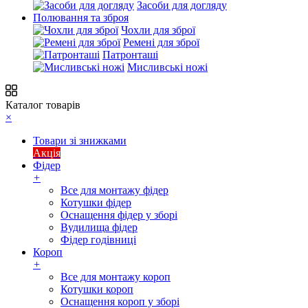
Засоби для догляду
Полювання та зброя
Чохли для зброї
Ремені для зброї
Патронташі
Мисливські ножі
Каталог товарів
×
Товари зі знижками
Акція
Фідер
+
Все для монтажу фідер
Котушки фідер
Оснащення фідер у зборі
Вудилища фідер
Фідер годівниці
Короп
+
Все для монтажу короп
Котушки короп
Оснащення короп у зборі