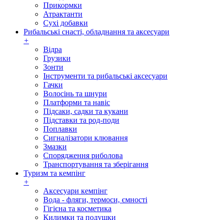
Прикормки
Атрактанти
Сухі добавки
Рибальські снасті, обладнання та аксесуари
+
Відра
Грузики
Зонти
Інструменти та рибальські аксесуари
Гачки
Волосінь та шнури
Платформи та навіс
Підсаки, садки та кукани
Підставки та род-поди
Поплавки
Сигналізатори клювання
Змазки
Спорядження риболова
Транспортування та зберігання
Туризм та кемпінг
+
Аксесуари кемпінг
Вода - фляги, термоси, ємності
Гігієна та косметика
Килимки та подушки