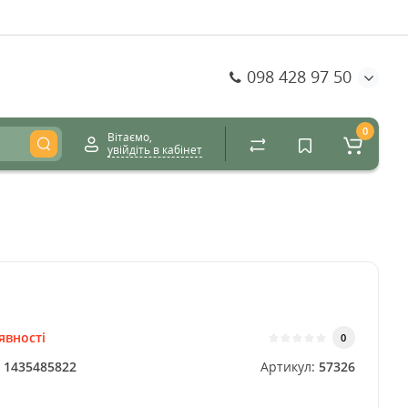
098 428 97 50
0
Вітаємо,
увійдіть в кабінет
явності
0
:
1435485822
Артикул:
57326