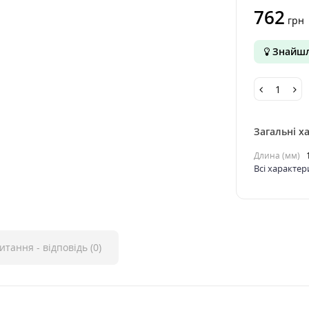
762
грн
Знайшл
Загальні х
Длина (мм)
Всі характе
итання - відповідь (0)