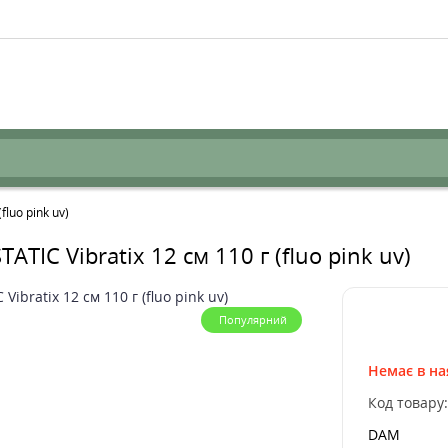
luo pink uv)
C Vibratix 12 см 110 г (fluo pink uv)
Популярний
Немає в на
Код товару
DAM