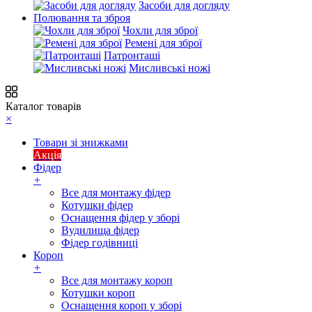
Засоби для догляду
Полювання та зброя
Чохли для зброї
Ремені для зброї
Патронташі
Мисливські ножі
Каталог товарів
×
Товари зі знижками
Акція
Фідер
+
Все для монтажу фідер
Котушки фідер
Оснащення фідер у зборі
Вудилища фідер
Фідер годівниці
Короп
+
Все для монтажу короп
Котушки короп
Оснащення короп у зборі