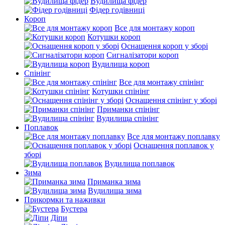
Вудилища фідер
Фідер годівниці
Короп
Все для монтажу короп
Котушки короп
Оснащення короп у зборі
Сигналізатори короп
Вудилища короп
Спінінг
Все для монтажу спінінг
Котушки спінінг
Оснащення спінінг у зборі
Приманки спінінг
Вудилища спінінг
Поплавок
Все для монтажу поплавку
Оснащення поплавок у
зборі
Вудилища поплавок
Зима
Приманка зима
Вудилища зима
Прикормки та наживки
Бустера
Діпи