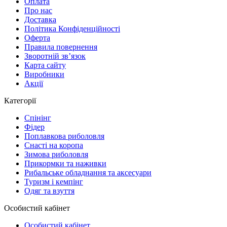
Оплата
Про нас
Доставка
Політика Конфіденційності
Оферта
Правила повернення
Зворотній зв’язок
Карта сайту
Виробники
Акції
Категорії
Спінінг
Фідер
Поплавкова риболовля
Снасті на коропа
Зимова риболовля
Прикормки та наживки
Рибальське обладнання та аксесуари
Туризм і кемпінг
Одяг та взуття
Особистий кабінет
Особистий кабінет