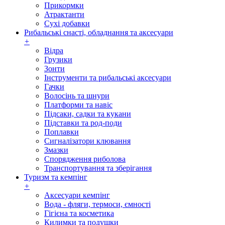
Прикормки
Атрактанти
Сухі добавки
Рибальські снасті, обладнання та аксесуари
+
Відра
Грузики
Зонти
Інструменти та рибальські аксесуари
Гачки
Волосінь та шнури
Платформи та навіс
Підсаки, садки та кукани
Підставки та род-поди
Поплавки
Сигналізатори клювання
Змазки
Спорядження риболова
Транспортування та зберігання
Туризм та кемпінг
+
Аксесуари кемпінг
Вода - фляги, термоси, ємності
Гігієна та косметика
Килимки та подушки