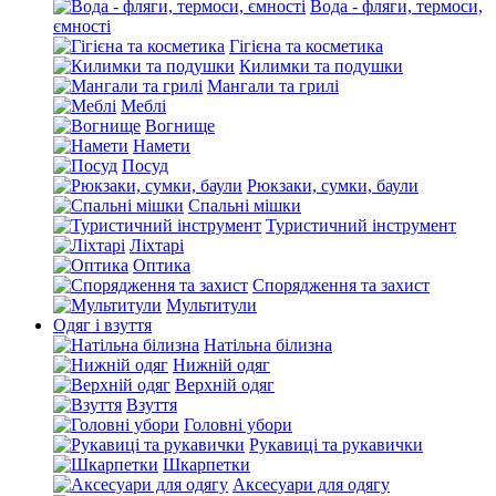
Вода - фляги, термоси,
ємності
Гігієна та косметика
Килимки та подушки
Мангали та грилі
Меблі
Вогнище
Намети
Посуд
Рюкзаки, сумки, баули
Спальні мішки
Туристичний інструмент
Ліхтарі
Оптика
Спорядження та захист
Мультитули
Одяг і взуття
Натільна білизна
Нижній одяг
Верхній одяг
Взуття
Головні убори
Рукавиці та рукавички
Шкарпетки
Аксесуари для одягу