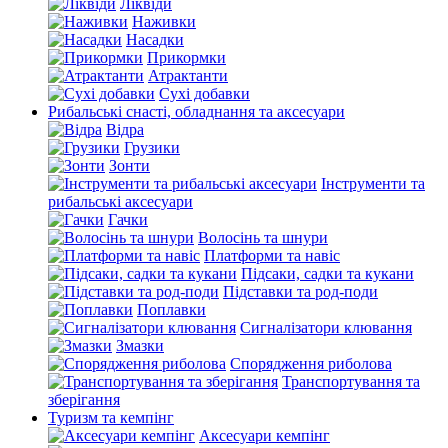
Ліквіди
Наживки
Насадки
Прикормки
Атрактанти
Сухі добавки
Рибальські снасті, обладнання та аксесуари
Відра
Грузики
Зонти
Інструменти та
рибальські аксесуари
Гачки
Волосінь та шнури
Платформи та навіс
Підсаки, садки та кукани
Підставки та род-поди
Поплавки
Сигналізатори клювання
Змазки
Спорядження риболова
Транспортування та
зберігання
Туризм та кемпінг
Аксесуари кемпінг