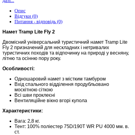
далі...
Опис
Відгуки (0)
Питання - відповідь (0)
Намет Tramp Lite Fly 2
Двомісний універсальний туристичний намет Tramp Lite
Fly 2 призначений для нескладних і нетривалих
туристичних походів та відпочинку на природі у весняну,
літню та осінню пору року.
Особливості:
Одношаровий намет з містким тамбуром
Вхід спального відділення продубльовано
москітною сіткою
Всі шви проклеєні
Вентиляційне вікно вгорі купола
Характеристики:
Вага: 2,8 кг.
Тент: 100% поліестер 75D/190T WR PU 4000 мм. в.
ст.