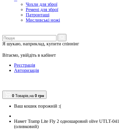
Чохли для зброї
Ремені для зброї
Патронташі
Мисливські ножі
Я шукаю, наприклад,
купити спіннінг
Вітаємо,
увійдіть в кабінет
Реєстрація
Авторизація
0
Товарів,
на
0
грн
Ваш кошик порожній :(
Намет Tramp Lite Fly 2 одношаровий olive UTLT-041
(оливковий)