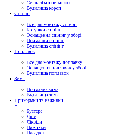
Сигналізатори короп
Вудилища короп
Спінінг
+
Все для монтажу спінінг
Котушки спінінг
Оснащення спінінг у зборі
Приманки спінінг
Вудилища спінінг
Поплавок
+
Все для монтажу поплавку
Оснащення поплавок у зборі
Вудилища поплавок
Зима
+
Приманка зима
Вудилища зима
Прикормки та наживки
+
Бустера
Діпи
Ліквіди
Наживки
Насадки