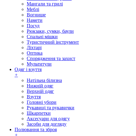
Мангали та грилі
Меблі
Вогнище
Намети
Посуд
Рюкзаки, сумки, баули
Спальні мішки
Туристичний інструмент
Ліхтарі
Оптика
Спорядження та захист
Мультитули
Одяг і взуття
+
Натільна білизна
Нижній одяг
Верхній одяг
Взуття
Головні убори
Рукавиці та рукавички
Шкарпетки
Аксесуари для одягу
Засоби для догляду
Полювання та зброя
+