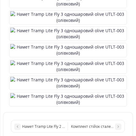
Намет Tramp Lite Fly 2 одношаровий sand UTLT-041 (пісчаний)
Комплект стійок сталевих для тенту