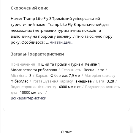
Скорочений опис
Намет Tramp Lite Fly 3 Тримісний універсальний
туристичний намет Tramp Lite Fly 3 призначений для
нескладних і нетривалих туристичних походів та
відпочинку на природі у весняну, літню та осінню пору
року. Особливості: ...
Читати далі...
Загальні характеристики
Призначення
Піший та гірський туризм|Кемпінг|
Мисливство та риболовля
Сезонність
Весна - літо
Місткість
3
Каркас
Фіберглас 7,9 мм
Матеріал каркасу
Фіберглас
Розташування каркасу
внешнее
Вага
3,28
Водонепроникність тенту
4000 мм в ст
Водонепроникність
дна
10000 мм в ст
Всі характеристики
Опис