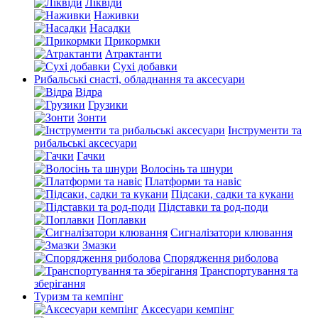
Ліквіди
Наживки
Насадки
Прикормки
Атрактанти
Сухі добавки
Рибальські снасті, обладнання та аксесуари
Відра
Грузики
Зонти
Інструменти та
рибальські аксесуари
Гачки
Волосінь та шнури
Платформи та навіс
Підсаки, садки та кукани
Підставки та род-поди
Поплавки
Сигналізатори клювання
Змазки
Спорядження риболова
Транспортування та
зберігання
Туризм та кемпінг
Аксесуари кемпінг