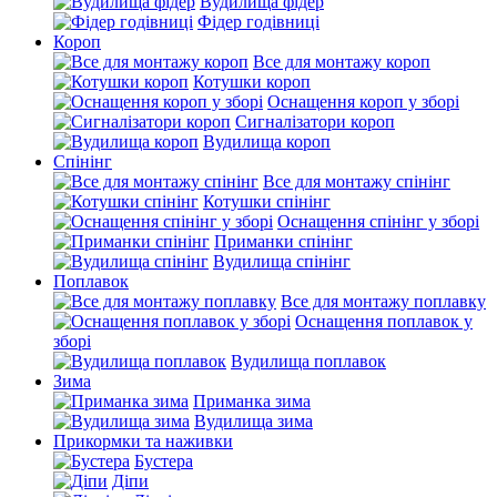
Вудилища фідер
Фідер годівниці
Короп
Все для монтажу короп
Котушки короп
Оснащення короп у зборі
Сигналізатори короп
Вудилища короп
Спінінг
Все для монтажу спінінг
Котушки спінінг
Оснащення спінінг у зборі
Приманки спінінг
Вудилища спінінг
Поплавок
Все для монтажу поплавку
Оснащення поплавок у
зборі
Вудилища поплавок
Зима
Приманка зима
Вудилища зима
Прикормки та наживки
Бустера
Діпи