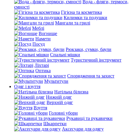
Вода - фляги, термоси,
ємності
Гігієна та косметика
Килимки та подушки
Мангали та грилі
Меблі
Вогнище
Намети
Посуд
Рюкзаки, сумки, баули
Спальні мішки
Туристичний інструмент
Ліхтарі
Оптика
Спорядження та захист
Мультитули
Одяг і взуття
Натільна білизна
Нижній одяг
Верхній одяг
Взуття
Головні убори
Рукавиці та рукавички
Шкарпетки
Аксесуари для одягу