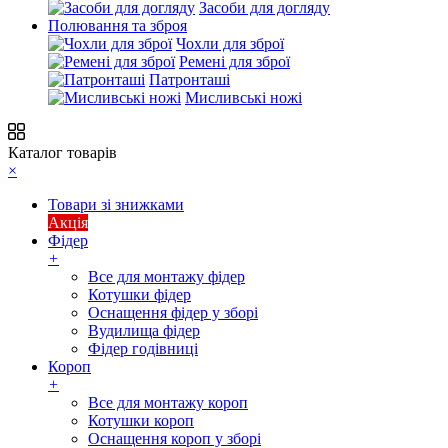
Засоби для догляду
Полювання та зброя
Чохли для зброї
Ремені для зброї
Патронташі
Мисливські ножі
Каталог товарів
×
Товари зі знижками
Акція
Фідер
+
Все для монтажу фідер
Котушки фідер
Оснащення фідер у зборі
Вудилища фідер
Фідер годівниці
Короп
+
Все для монтажу короп
Котушки короп
Оснащення короп у зборі