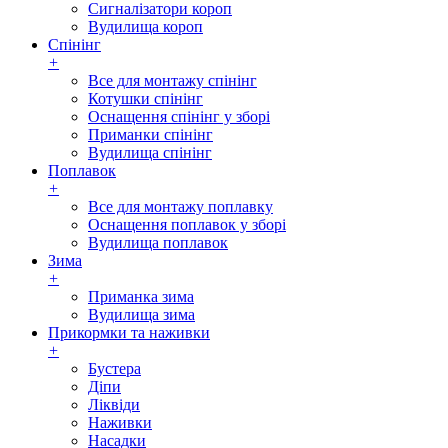
Сигналізатори короп
Вудилища короп
Спінінг
+
Все для монтажу спінінг
Котушки спінінг
Оснащення спінінг у зборі
Приманки спінінг
Вудилища спінінг
Поплавок
+
Все для монтажу поплавку
Оснащення поплавок у зборі
Вудилища поплавок
Зима
+
Приманка зима
Вудилища зима
Прикормки та наживки
+
Бустера
Діпи
Ліквіди
Наживки
Насадки