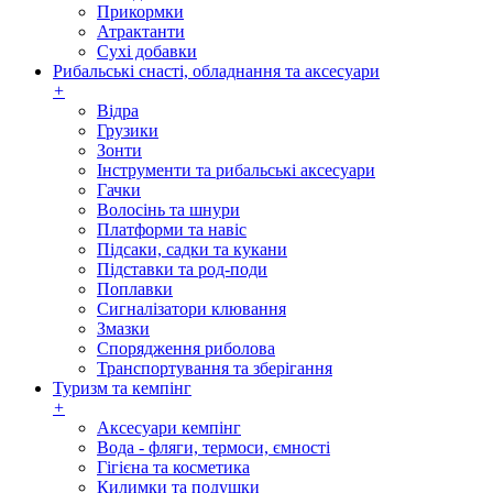
Прикормки
Атрактанти
Сухі добавки
Рибальські снасті, обладнання та аксесуари
+
Відра
Грузики
Зонти
Інструменти та рибальські аксесуари
Гачки
Волосінь та шнури
Платформи та навіс
Підсаки, садки та кукани
Підставки та род-поди
Поплавки
Сигналізатори клювання
Змазки
Спорядження риболова
Транспортування та зберігання
Туризм та кемпінг
+
Аксесуари кемпінг
Вода - фляги, термоси, ємності
Гігієна та косметика
Килимки та подушки