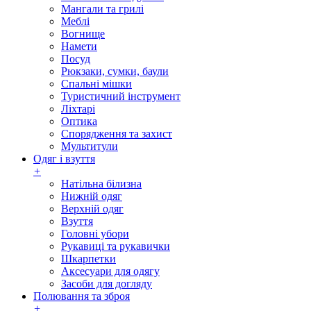
Мангали та грилі
Меблі
Вогнище
Намети
Посуд
Рюкзаки, сумки, баули
Спальні мішки
Туристичний інструмент
Ліхтарі
Оптика
Спорядження та захист
Мультитули
Одяг і взуття
+
Натільна білизна
Нижній одяг
Верхній одяг
Взуття
Головні убори
Рукавиці та рукавички
Шкарпетки
Аксесуари для одягу
Засоби для догляду
Полювання та зброя
+