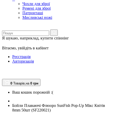
Чохли для зброї
Ремені для зброї
Патронташі
Мисливські ножі
Я шукаю, наприклад,
купити спіннінг
Вітаємо,
увійдіть в кабінет
Реєстрація
Авторизація
0
Товарів,
на
0
грн
Ваш кошик порожній :(
Бойли Плаваючі Флюоро SunFish Pop-Up Мікс Квітів
8mm 50шт (SF220021)