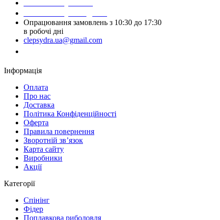
Написати у Viber
Написати у Telegram
Опрацювання замовлень з 10:30 до 17:30
в робочі дні
clepsydra.ua@gmail.com
Замовити дзвінок
Інформація
Оплата
Про нас
Доставка
Політика Конфіденційності
Оферта
Правила повернення
Зворотній зв’язок
Карта сайту
Виробники
Акції
Категорії
Спінінг
Фідер
Поплавкова риболовля