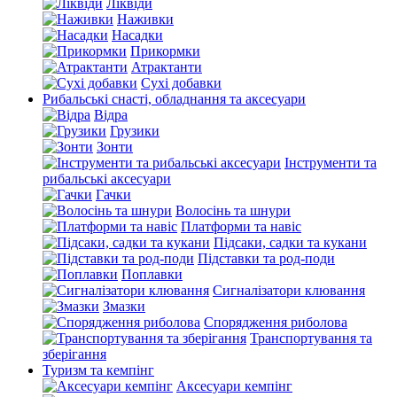
Ліквіди
Наживки
Насадки
Прикормки
Атрактанти
Сухі добавки
Рибальські снасті, обладнання та аксесуари
Відра
Грузики
Зонти
Інструменти та
рибальські аксесуари
Гачки
Волосінь та шнури
Платформи та навіс
Підсаки, садки та кукани
Підставки та род-поди
Поплавки
Сигналізатори клювання
Змазки
Спорядження риболова
Транспортування та
зберігання
Туризм та кемпінг
Аксесуари кемпінг