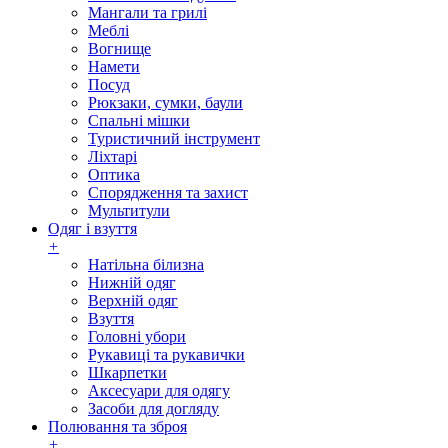
Мангали та грилі
Меблі
Вогнище
Намети
Посуд
Рюкзаки, сумки, баули
Спальні мішки
Туристичний інструмент
Ліхтарі
Оптика
Спорядження та захист
Мультитули
Одяг і взуття
+
Натільна білизна
Нижній одяг
Верхній одяг
Взуття
Головні убори
Рукавиці та рукавички
Шкарпетки
Аксесуари для одягу
Засоби для догляду
Полювання та зброя
+