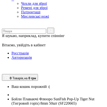
Чохли для зброї
Ремені для зброї
Патронташі
Мисливські ножі
Я шукаю, наприклад,
купити спіннінг
Вітаємо,
увійдіть в кабінет
Реєстрація
Авторизація
0
Товарів,
на
0
грн
Ваш кошик порожній :(
Бойли Плаваючі Флюоро SunFish Pop-Up Tiger Nut
(Тигровий горіх) 8mm 50шт (SF220665)