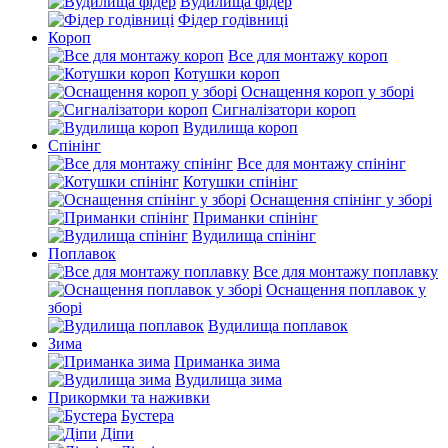
Вудилища фідер
Фідер годівниці
Короп
Все для монтажу короп
Котушки короп
Оснащення короп у зборі
Сигналізатори короп
Вудилища короп
Спінінг
Все для монтажу спінінг
Котушки спінінг
Оснащення спінінг у зборі
Приманки спінінг
Вудилища спінінг
Поплавок
Все для монтажу поплавку
Оснащення поплавок у
зборі
Вудилища поплавок
Зима
Приманка зима
Вудилища зима
Прикормки та наживки
Бустера
Діпи