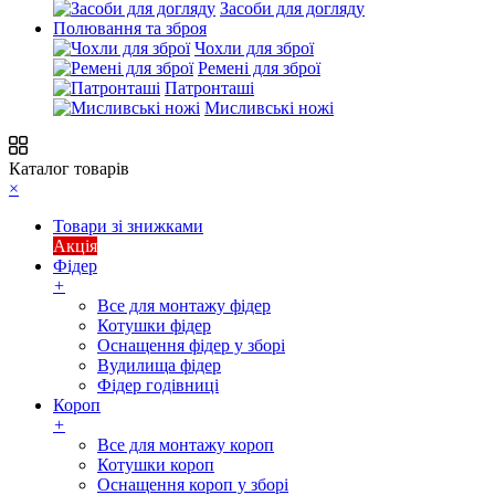
Засоби для догляду
Полювання та зброя
Чохли для зброї
Ремені для зброї
Патронташі
Мисливські ножі
Каталог товарів
×
Товари зі знижками
Акція
Фідер
+
Все для монтажу фідер
Котушки фідер
Оснащення фідер у зборі
Вудилища фідер
Фідер годівниці
Короп
+
Все для монтажу короп
Котушки короп
Оснащення короп у зборі