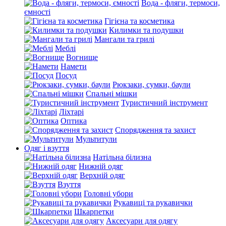
Вода - фляги, термоси,
ємності
Гігієна та косметика
Килимки та подушки
Мангали та грилі
Меблі
Вогнище
Намети
Посуд
Рюкзаки, сумки, баули
Спальні мішки
Туристичний інструмент
Ліхтарі
Оптика
Спорядження та захист
Мультитули
Одяг і взуття
Натільна білизна
Нижній одяг
Верхній одяг
Взуття
Головні убори
Рукавиці та рукавички
Шкарпетки
Аксесуари для одягу