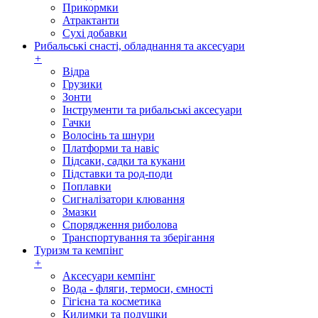
Прикормки
Атрактанти
Сухі добавки
Рибальські снасті, обладнання та аксесуари
+
Відра
Грузики
Зонти
Інструменти та рибальські аксесуари
Гачки
Волосінь та шнури
Платформи та навіс
Підсаки, садки та кукани
Підставки та род-поди
Поплавки
Сигналізатори клювання
Змазки
Спорядження риболова
Транспортування та зберігання
Туризм та кемпінг
+
Аксесуари кемпінг
Вода - фляги, термоси, ємності
Гігієна та косметика
Килимки та подушки