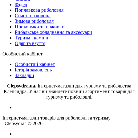
Фідер
Поплавкова риболовля
Снасті на коропа
Зимова риболовля
Прикормки та наживки
Рибальське обладнання та аксесуари
Туризм і кемпінг
Одяг та взуття
Особистий кабінет
Особистий кабінет
Історія замовлень
Закладки
Clepsydra.ua.
Інтернет-магазин для туризму та рибальства
Клепсидра. У нас ви знайдете повний асортимент товарів для
туризму та риболовлі.
Інтернет-магазин товарів для риболовлі та туризму
"Clepsydra" © 2026