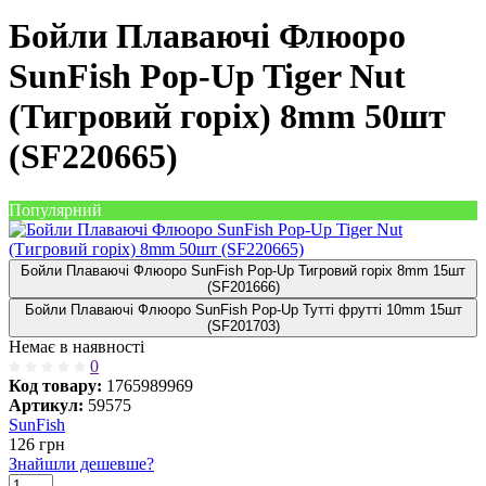
Бойли Плаваючі Флюоро
SunFish Pop-Up Tiger Nut
(Тигровий горіх) 8mm 50шт
(SF220665)
Популярний
Бойли Плаваючі Флюоро SunFish Pop-Up Тигровий горіх 8mm 15шт
(SF201666)
Бойли Плаваючі Флюоро SunFish Pop-Up Тутті фрутті 10mm 15шт
(SF201703)
Немає в наявності
0
Код товару:
1765989969
Артикул:
59575
SunFish
126
грн
Знайшли дешевше?