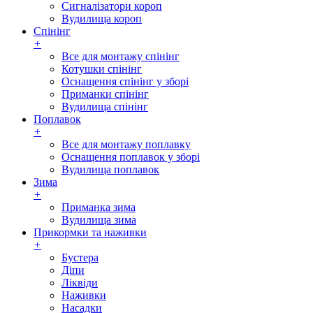
Сигналізатори короп
Вудилища короп
Спінінг
+
Все для монтажу спінінг
Котушки спінінг
Оснащення спінінг у зборі
Приманки спінінг
Вудилища спінінг
Поплавок
+
Все для монтажу поплавку
Оснащення поплавок у зборі
Вудилища поплавок
Зима
+
Приманка зима
Вудилища зима
Прикормки та наживки
+
Бустера
Діпи
Ліквіди
Наживки
Насадки