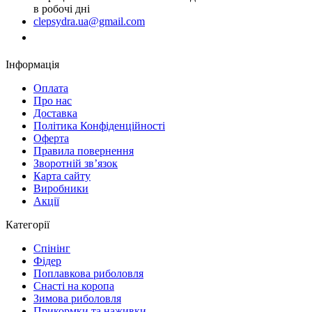
в робочі дні
clepsydra.ua@gmail.com
Замовити дзвінок
Інформація
Оплата
Про нас
Доставка
Політика Конфіденційності
Оферта
Правила повернення
Зворотній зв’язок
Карта сайту
Виробники
Акції
Категорії
Спінінг
Фідер
Поплавкова риболовля
Снасті на коропа
Зимова риболовля
Прикормки та наживки