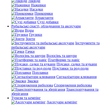
Ліквіди
Наживки
Насадки
Прикормки
Атрактанти
Сухі добавки
Рибальські снасті, обладнання та аксесуари
Відра
Грузики
Зонти
Інструменти та
рибальські аксесуари
Гачки
Волосінь та шнури
Платформи та навіс
Підсаки, садки та кукани
Підставки та род-поди
Поплавки
Сигналізатори клювання
Змазки
Спорядження риболова
Транспортування та
зберігання
Туризм та кемпінг
Аксесуари кемпінг