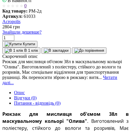
В наявності
0
Код товару:
РМ-2д
Артикул:
61033
Acropolis
2804
грн
Знайшли дешевше?
Купити
В 1 клік
Скорочений опис
Рюкзак для мисливця об'ємом 38л в маскувальному кольорі
"Олива". Виготовлений з поліестеру, стійкого до вологи та
розривів, Має спеціальне відділення для транспортування
рушниці. Як переносити зброю в рюкзаку: витя...
Читати
далі...
Опис
Відгуки (0)
Питання - відповідь (0)
Рюкзак для мисливця об'ємом 38л в
маскувальному кольорі "Олива"
. Виготовлений з
поліестеру, стійкого до вологи та розривів, Має