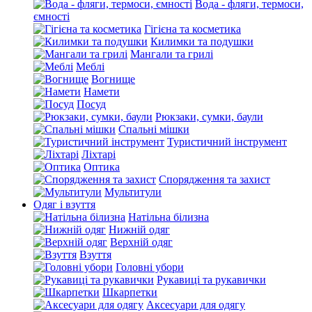
Вода - фляги, термоси,
ємності
Гігієна та косметика
Килимки та подушки
Мангали та грилі
Меблі
Вогнище
Намети
Посуд
Рюкзаки, сумки, баули
Спальні мішки
Туристичний інструмент
Ліхтарі
Оптика
Спорядження та захист
Мультитули
Одяг і взуття
Натільна білизна
Нижній одяг
Верхній одяг
Взуття
Головні убори
Рукавиці та рукавички
Шкарпетки
Аксесуари для одягу