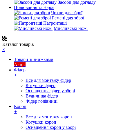
Засоби для догляду
Полювання та зброя
Чохли для зброї
Ремені для зброї
Патронташі
Мисливські ножі
Каталог товарів
×
Товари зі знижками
Акція
Фідер
+
Все для монтажу фідер
Котушки фідер
Оснащення фідер у зборі
Вудилища фідер
Фідер годівниці
Короп
+
Все для монтажу короп
Котушки короп
Оснащення короп у зборі