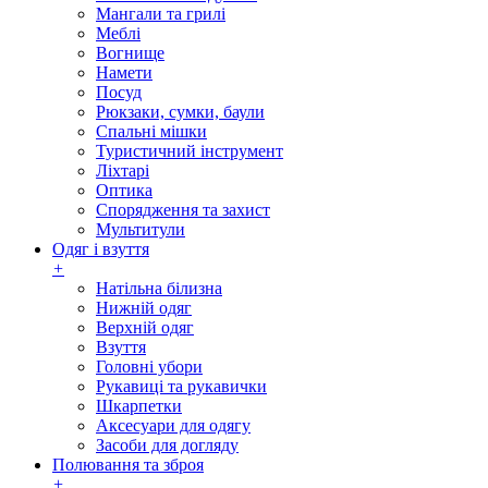
Мангали та грилі
Меблі
Вогнище
Намети
Посуд
Рюкзаки, сумки, баули
Спальні мішки
Туристичний інструмент
Ліхтарі
Оптика
Спорядження та захист
Мультитули
Одяг і взуття
+
Натільна білизна
Нижній одяг
Верхній одяг
Взуття
Головні убори
Рукавиці та рукавички
Шкарпетки
Аксесуари для одягу
Засоби для догляду
Полювання та зброя
+