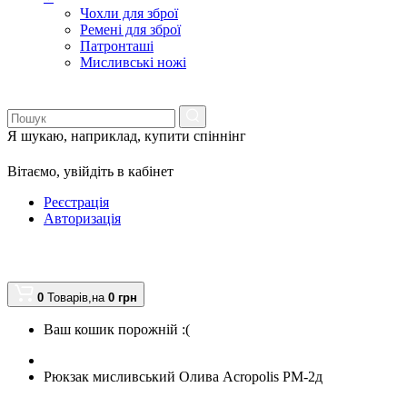
Чохли для зброї
Ремені для зброї
Патронташі
Мисливські ножі
Я шукаю, наприклад,
купити спіннінг
Вітаємо,
увійдіть в кабінет
Реєстрація
Авторизація
0
Товарів,
на
0
грн
Ваш кошик порожній :(
Рюкзак мисливський Олива Acropolis РМ-2д