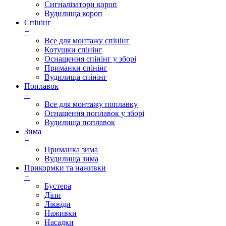
Сигналізатори короп
Вудилища короп
Спінінг
+
Все для монтажу спінінг
Котушки спінінг
Оснащення спінінг у зборі
Приманки спінінг
Вудилища спінінг
Поплавок
+
Все для монтажу поплавку
Оснащення поплавок у зборі
Вудилища поплавок
Зима
+
Приманка зима
Вудилища зима
Прикормки та наживки
+
Бустера
Діпи
Ліквіди
Наживки
Насадки