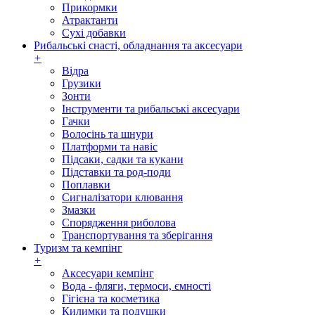
Прикормки
Атрактанти
Сухі добавки
Рибальські снасті, обладнання та аксесуари
+
Відра
Грузики
Зонти
Інструменти та рибальські аксесуари
Гачки
Волосінь та шнури
Платформи та навіс
Підсаки, садки та кукани
Підставки та род-поди
Поплавки
Сигналізатори клювання
Змазки
Спорядження риболова
Транспортування та зберігання
Туризм та кемпінг
+
Аксесуари кемпінг
Вода - фляги, термоси, ємності
Гігієна та косметика
Килимки та подушки