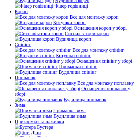
Вудилища фідер
Фідер годівниці
Короп
Все для монтажу короп
Котушки короп
Оснащення короп у зборі
Сигналізатори короп
Вудилища короп
Спінінг
Все для монтажу спінінг
Котушки спінінг
Оснащення спінінг у зборі
Приманки спінінг
Вудилища спінінг
Поплавок
Все для монтажу поплавку
Оснащення поплавок у
зборі
Вудилища поплавок
Зима
Приманка зима
Вудилища зима
Прикормки та наживки
Бустера
Діпи