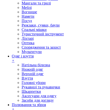
Мангали та грилі
Меблі
Вогнище
Намети
Посуд
Рюкзаки, сумки, баули
Спальні мішки
Туристичний інструмент
Ліхтарі
Оптика
Спорядження та захист
Мультитули
Одяг і взуття
+
Натільна білизна
Нижній одяг
Верхній одяг
Взуття
Головні убори
Рукавиці та рукавички
Шкарпетки
Аксесуари для одягу
Засоби для догляду
Полювання та зброя
+