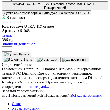
Гермомішок TRAMP PVC Diamond Ripstop 15л UTRA-112
Помаранчевий
Сумка-баул транспортна індивідуальна Acropolis ОСБ-1т
В наявності
0
Код товару:
UTRA-113-orange
Артикул:
61046
Tramp
386
грн
Знайшли дешевше?
Купити
В 1 клік
Скорочений опис
Гермомішок Tramp PVC Diamond Rip-Stop 20л Гермомішок
Tramp PVC Diamond Ripstop - класичний гермомішок
виготовлений з поліестеру підсиленого плетінням Diamond
Ripstop з PVC покриттям. Призначений для ізоляції
спорядженн...
Читати далі...
Загальні характеристики
cvet1
Помаранчевий
kolr
Помаранчевий
Всі характеристики
Опис
Характеристики