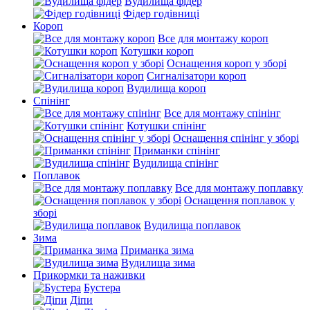
Вудилища фідер
Фідер годівниці
Короп
Все для монтажу короп
Котушки короп
Оснащення короп у зборі
Сигналізатори короп
Вудилища короп
Спінінг
Все для монтажу спінінг
Котушки спінінг
Оснащення спінінг у зборі
Приманки спінінг
Вудилища спінінг
Поплавок
Все для монтажу поплавку
Оснащення поплавок у
зборі
Вудилища поплавок
Зима
Приманка зима
Вудилища зима
Прикормки та наживки
Бустера
Діпи