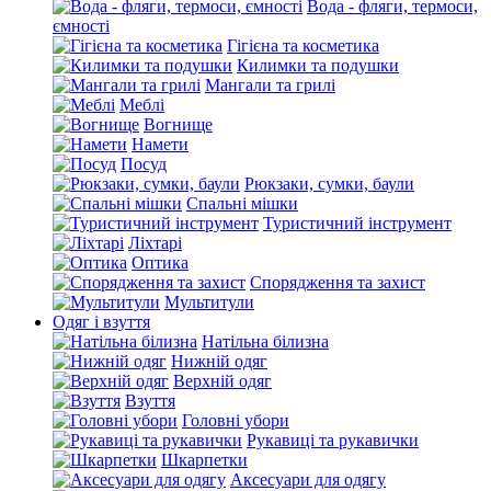
Вода - фляги, термоси,
ємності
Гігієна та косметика
Килимки та подушки
Мангали та грилі
Меблі
Вогнище
Намети
Посуд
Рюкзаки, сумки, баули
Спальні мішки
Туристичний інструмент
Ліхтарі
Оптика
Спорядження та захист
Мультитули
Одяг і взуття
Натільна білизна
Нижній одяг
Верхній одяг
Взуття
Головні убори
Рукавиці та рукавички
Шкарпетки
Аксесуари для одягу