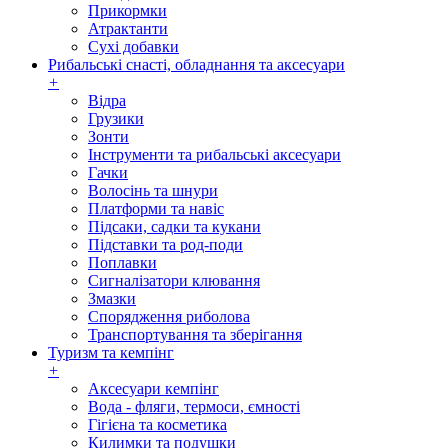
Прикормки
Атрактанти
Сухі добавки
Рибальські снасті, обладнання та аксесуари
+
Відра
Грузики
Зонти
Інструменти та рибальські аксесуари
Гачки
Волосінь та шнури
Платформи та навіс
Підсаки, садки та кукани
Підставки та род-поди
Поплавки
Сигналізатори клювання
Змазки
Спорядження риболова
Транспортування та зберігання
Туризм та кемпінг
+
Аксесуари кемпінг
Вода - фляги, термоси, ємності
Гігієна та косметика
Килимки та подушки