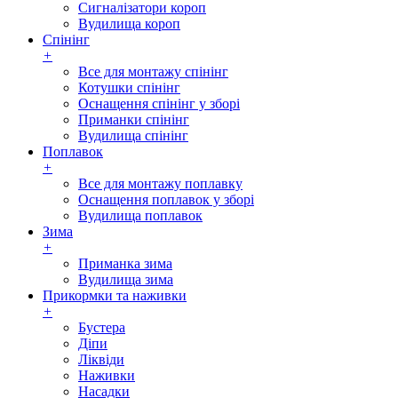
Сигналізатори короп
Вудилища короп
Спінінг
+
Все для монтажу спінінг
Котушки спінінг
Оснащення спінінг у зборі
Приманки спінінг
Вудилища спінінг
Поплавок
+
Все для монтажу поплавку
Оснащення поплавок у зборі
Вудилища поплавок
Зима
+
Приманка зима
Вудилища зима
Прикормки та наживки
+
Бустера
Діпи
Ліквіди
Наживки
Насадки