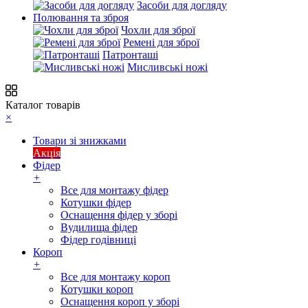
Засоби для догляду
Полювання та зброя
Чохли для зброї
Ремені для зброї
Патронташі
Мисливські ножі
Каталог товарів
×
Товари зі знижками
Акція
Фідер
+
Все для монтажу фідер
Котушки фідер
Оснащення фідер у зборі
Вудилища фідер
Фідер годівниці
Короп
+
Все для монтажу короп
Котушки короп
Оснащення короп у зборі