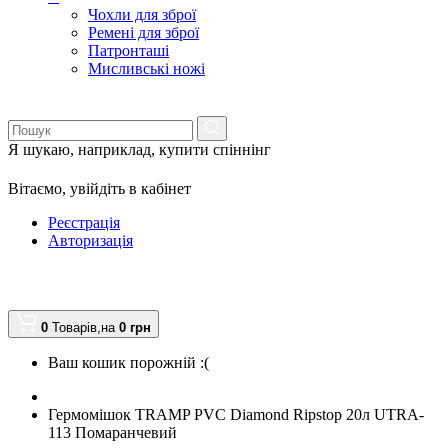
Чохли для зброї
Ремені для зброї
Патронташі
Мисливські ножі
Я шукаю, наприклад,
купити спіннінг
Вітаємо,
увійдіть в кабінет
Реєстрація
Авторизація
0
Товарів,
на
0
грн
Ваш кошик порожній :(
Гермомішок TRAMP PVC Diamond Ripstop 20л UTRA-
113 Помаранчевий