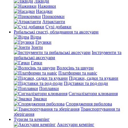
Ліквіди
Наживки
Насадки
Прикормки
Атрактанти
Сухі добавки
Рибальські снасті, обладнання та аксесуари
Відра
Грузики
Зонти
Інструменти та
рибальські аксесуари
Гачки
Волосінь та шнури
Платформи та навіс
Підсаки, садки та кукани
Підставки та род-поди
Поплавки
Сигналізатори клювання
Змазки
Спорядження риболова
Транспортування та
зберігання
Туризм та кемпінг
Аксесуари кемпінг