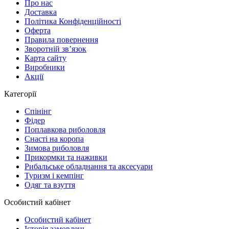
Про нас
Доставка
Політика Конфіденційності
Оферта
Правила повернення
Зворотній зв’язок
Карта сайту
Виробники
Акції
Категорії
Спінінг
Фідер
Поплавкова риболовля
Снасті на коропа
Зимова риболовля
Прикормки та наживки
Рибальське обладнання та аксесуари
Туризм і кемпінг
Одяг та взуття
Особистий кабінет
Особистий кабінет
Історія замовлень