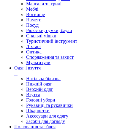
Мангали та грилі
Меблі
Вогнище
Намети
Посуд
Рюкзаки, сумки, баули
Спальні мішки
Туристичний інструмент
Ліхтарі
Оптика
Спорядження та захист
Мультитули
Одяг і взуття
+
Натільна білизна
Нижній одяг
Верхній одяг
Взуття
Головні убори
Рукавиці та рукавички
Шкарпетки
Аксесуари для одягу
Засоби для догляду
Полювання та зброя
+