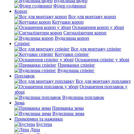
Вудилища фідер
Фідер годівниці
Короп
Все для монтажу короп
Котушки короп
Оснащення короп у зборі
Сигналізатори короп
Вудилища короп
Спінінг
Все для монтажу спінінг
Котушки спінінг
Оснащення спінінг у зборі
Приманки спінінг
Вудилища спінінг
Поплавок
Все для монтажу поплавку
Оснащення поплавок у
зборі
Вудилища поплавок
Зима
Приманка зима
Вудилища зима
Прикормки та наживки
Бустера
Діпи