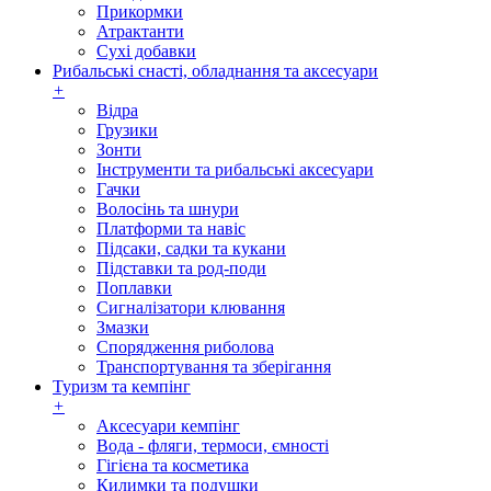
Прикормки
Атрактанти
Сухі добавки
Рибальські снасті, обладнання та аксесуари
+
Відра
Грузики
Зонти
Інструменти та рибальські аксесуари
Гачки
Волосінь та шнури
Платформи та навіс
Підсаки, садки та кукани
Підставки та род-поди
Поплавки
Сигналізатори клювання
Змазки
Спорядження риболова
Транспортування та зберігання
Туризм та кемпінг
+
Аксесуари кемпінг
Вода - фляги, термоси, ємності
Гігієна та косметика
Килимки та подушки