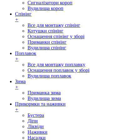
Сигналізатори короп
Вудилища короп
Спінінг
+
Все для монтажу спінінг
Котушки спінінг
Оснащення спінінг у зборі
Приманки спінінг
Вудилища спінінг
Поплавок
+
Все для монтажу поплавку
Оснащення поплавок у зборі
Вудилища поплавок
Зима
+
Приманка зима
Вудилища зима
Прикормки та наживки
+
Бустера
Діпи
Ліквіди
Наживки
Насадки