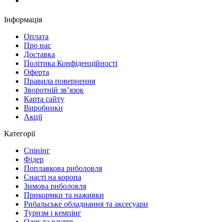
Замовити дзвінок
Інформація
Оплата
Про нас
Доставка
Політика Конфіденційності
Оферта
Правила повернення
Зворотній зв’язок
Карта сайту
Виробники
Акції
Категорії
Спінінг
Фідер
Поплавкова риболовля
Снасті на коропа
Зимова риболовля
Прикормки та наживки
Рибальське обладнання та аксесуари
Туризм і кемпінг
Одяг та взуття