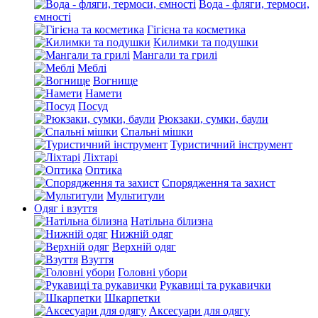
Вода - фляги, термоси,
ємності
Гігієна та косметика
Килимки та подушки
Мангали та грилі
Меблі
Вогнище
Намети
Посуд
Рюкзаки, сумки, баули
Спальні мішки
Туристичний інструмент
Ліхтарі
Оптика
Спорядження та захист
Мультитули
Одяг і взуття
Натільна білизна
Нижній одяг
Верхній одяг
Взуття
Головні убори
Рукавиці та рукавички
Шкарпетки
Аксесуари для одягу