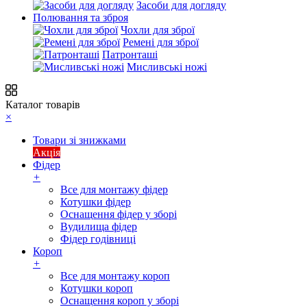
Засоби для догляду
Полювання та зброя
Чохли для зброї
Ремені для зброї
Патронташі
Мисливські ножі
Каталог товарів
×
Товари зі знижками
Акція
Фідер
+
Все для монтажу фідер
Котушки фідер
Оснащення фідер у зборі
Вудилища фідер
Фідер годівниці
Короп
+
Все для монтажу короп
Котушки короп
Оснащення короп у зборі