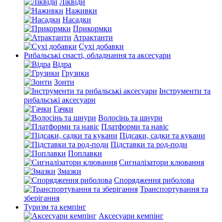
Ліквіди
Наживки
Насадки
Прикормки
Атрактанти
Сухі добавки
Рибальські снасті, обладнання та аксесуари
Відра
Грузики
Зонти
Інструменти та
рибальські аксесуари
Гачки
Волосінь та шнури
Платформи та навіс
Підсаки, садки та кукани
Підставки та род-поди
Поплавки
Сигналізатори клювання
Змазки
Спорядження риболова
Транспортування та
зберігання
Туризм та кемпінг
Аксесуари кемпінг