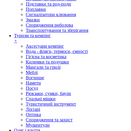
Підставки та род-поди
Поплавки
Сигналізатори клювання
Змазки
Спорядження риболова
Транспортування та зберігання
Туризм та кемпінг
+
Аксесуари кемпінг
Вода - фляги, термоси, ємності
Гігієна та косметика
Килимки та подушки
Мангали та грилі
Меблі
Вогнище
Намети
Посуд
Рюкзаки, сумки, баули
Спальні мішки
Туристичний інструмент
Ліхтарі
Оптика
Спорядження та захист
Мультитули
Одяг і взуття