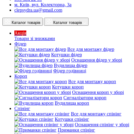
м. Київ, вул. Колекторна, 3а
clepsydra.ua@gmail.com
Каталог товарів
Каталог товарів
Акція
Товари зі знижками
Фідер
Все для монтажу фідер
Котушки фідер
Оснащення фідер у зборі
Вудилища фідер
Фідер годівниці
Короп
Все для монтажу короп
Котушки короп
Оснащення короп у зборі
Сигналізатори короп
Вудилища короп
Спінінг
Все для монтажу спінінг
Котушки спінінг
Оснащення спінінг у зборі
Приманки спінінг