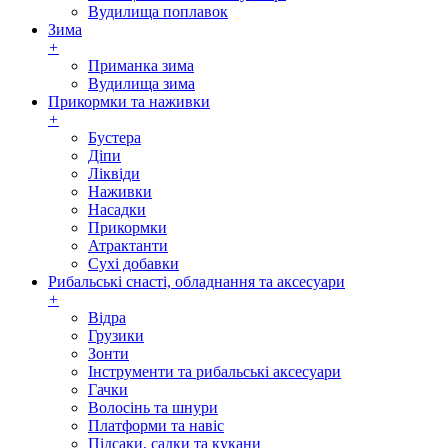
Вудилища поплавок
Зима
+
Приманка зима
Вудилища зима
Прикормки та наживки
+
Бустера
Діпи
Ліквіди
Наживки
Насадки
Прикормки
Атрактанти
Сухі добавки
Рибальські снасті, обладнання та аксесуари
+
Відра
Грузики
Зонти
Інструменти та рибальські аксесуари
Гачки
Волосінь та шнури
Платформи та навіс
Підсаки, садки та кукани