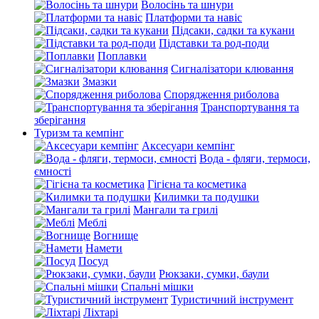
Волосінь та шнури
Платформи та навіс
Підсаки, садки та кукани
Підставки та род-поди
Поплавки
Сигналізатори клювання
Змазки
Спорядження риболова
Транспортування та
зберігання
Туризм та кемпінг
Аксесуари кемпінг
Вода - фляги, термоси,
ємності
Гігієна та косметика
Килимки та подушки
Мангали та грилі
Меблі
Вогнище
Намети
Посуд
Рюкзаки, сумки, баули
Спальні мішки
Туристичний інструмент
Ліхтарі