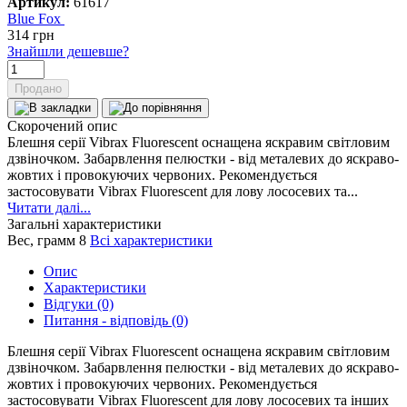
Артикул:
61617
Blue Fox
314
грн
Знайшли дешевше?
Продано
Скорочений опис
Блешня серії Vibrax Fluorescent оснащена яскравим світловим
дзвіночком. Забарвлення пелюстки - від металевих до яскраво-
жовтих і провокуючих червоних. Рекомендується
застосовувати Vibrax Fluorescent для лову лососевих та...
Читати далі...
Загальні характеристики
Вес, грамм
8
Всі характеристики
Опис
Характеристики
Відгуки (0)
Питання - відповідь (0)
Блешня серії Vibrax Fluorescent оснащена яскравим світловим
дзвіночком. Забарвлення пелюстки - від металевих до яскраво-
жовтих і провокуючих червоних. Рекомендується
застосовувати Vibrax Fluorescent для лову лососевих та інших