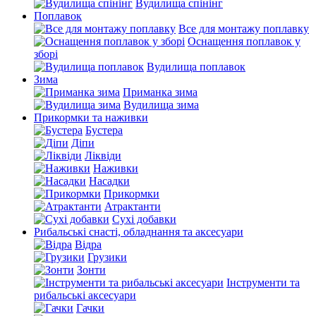
Вудилища спінінг
Поплавок
Все для монтажу поплавку
Оснащення поплавок у
зборі
Вудилища поплавок
Зима
Приманка зима
Вудилища зима
Прикормки та наживки
Бустера
Діпи
Ліквіди
Наживки
Насадки
Прикормки
Атрактанти
Сухі добавки
Рибальські снасті, обладнання та аксесуари
Відра
Грузики
Зонти
Інструменти та
рибальські аксесуари
Гачки