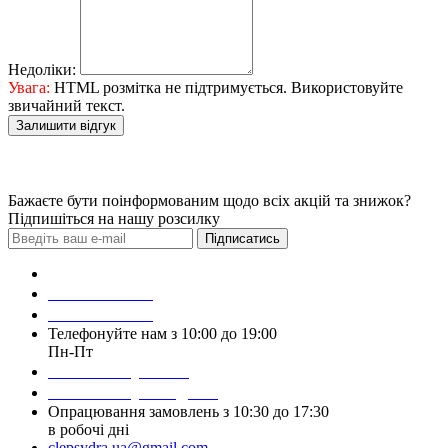
Недоліки:
Увага:
HTML розмітка не підтримується. Використовуйте
звичайний текст.
Залишити відгук
Бажаєте бути поінформованим щодо всіх акцій та знижок?
Підпишіться на нашу розсилку
Підписатись
Зробити замовлення
098 428 97 50
093 384 22 59
Телефонуйте нам з 10:00 до 19:00
Пн-Пт
Написати у Viber
Написати у Telegram
Опрацювання замовлень з 10:30 до 17:30
в робочі дні
clepsydra.ua@gmail.com