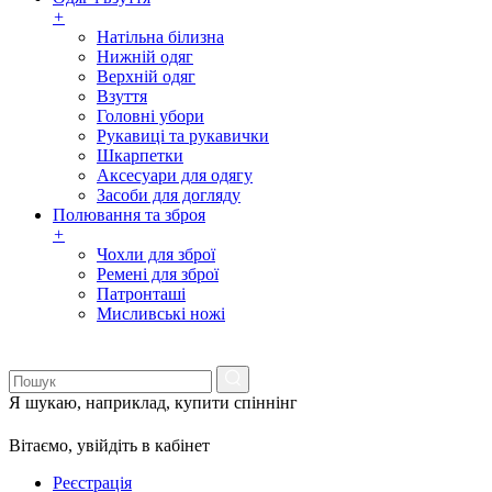
+
Натільна білизна
Нижній одяг
Верхній одяг
Взуття
Головні убори
Рукавиці та рукавички
Шкарпетки
Аксесуари для одягу
Засоби для догляду
Полювання та зброя
+
Чохли для зброї
Ремені для зброї
Патронташі
Мисливські ножі
Я шукаю, наприклад,
купити спіннінг
Вітаємо,
увійдіть в кабінет
Реєстрація