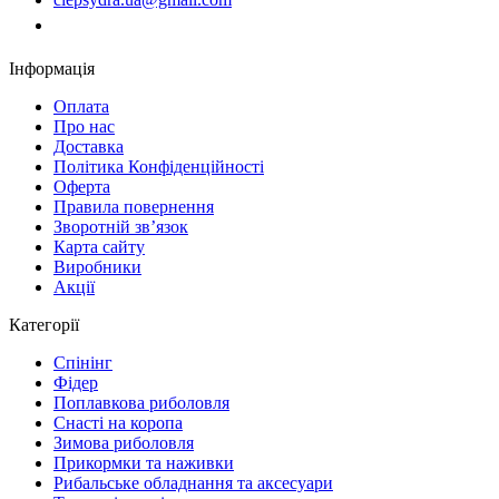
Замовити дзвінок
Інформація
Оплата
Про нас
Доставка
Політика Конфіденційності
Оферта
Правила повернення
Зворотній зв’язок
Карта сайту
Виробники
Акції
Категорії
Спінінг
Фідер
Поплавкова риболовля
Снасті на коропа
Зимова риболовля
Прикормки та наживки
Рибальське обладнання та аксесуари