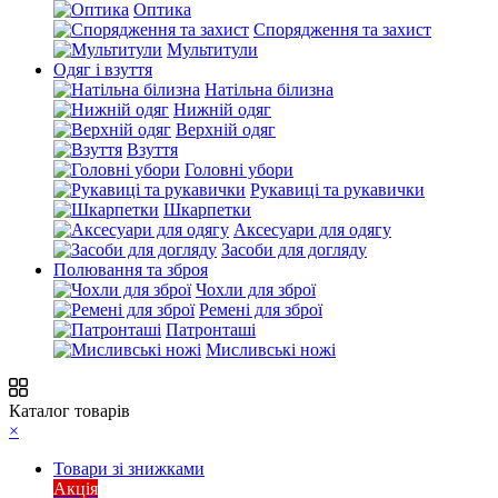
Оптика
Спорядження та захист
Мультитули
Одяг і взуття
Натільна білизна
Нижній одяг
Верхній одяг
Взуття
Головні убори
Рукавиці та рукавички
Шкарпетки
Аксесуари для одягу
Засоби для догляду
Полювання та зброя
Чохли для зброї
Ремені для зброї
Патронташі
Мисливські ножі
Каталог товарів
×
Товари зі знижками
Акція