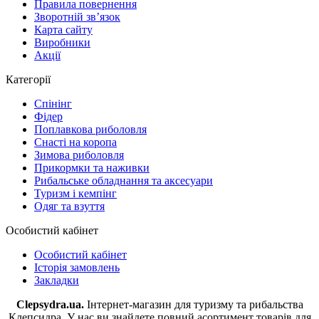
Правила повернення
Зворотній зв’язок
Карта сайту
Виробники
Акції
Категорії
Спінінг
Фідер
Поплавкова риболовля
Снасті на коропа
Зимова риболовля
Прикормки та наживки
Рибальське обладнання та аксесуари
Туризм і кемпінг
Одяг та взуття
Особистий кабінет
Особистий кабінет
Історія замовлень
Закладки
Clepsydra.ua.
Інтернет-магазин для туризму та рибальства
Клепсидра. У нас ви знайдете повний асортимент товарів для