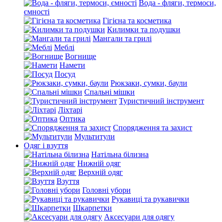
Вода - фляги, термоси,
ємності
Гігієна та косметика
Килимки та подушки
Мангали та грилі
Меблі
Вогнище
Намети
Посуд
Рюкзаки, сумки, баули
Спальні мішки
Туристичний інструмент
Ліхтарі
Оптика
Спорядження та захист
Мультитули
Одяг і взуття
Натільна білизна
Нижній одяг
Верхній одяг
Взуття
Головні убори
Рукавиці та рукавички
Шкарпетки
Аксесуари для одягу