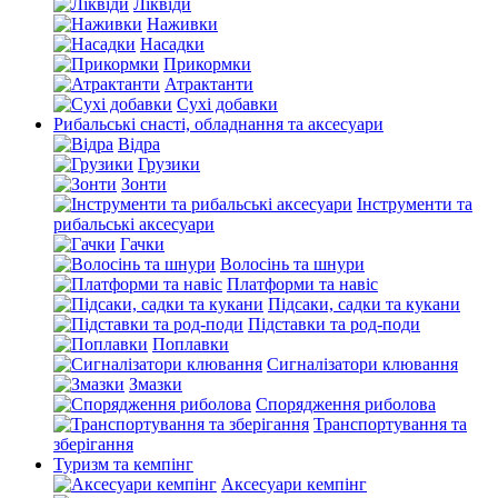
Ліквіди
Наживки
Насадки
Прикормки
Атрактанти
Сухі добавки
Рибальські снасті, обладнання та аксесуари
Відра
Грузики
Зонти
Інструменти та
рибальські аксесуари
Гачки
Волосінь та шнури
Платформи та навіс
Підсаки, садки та кукани
Підставки та род-поди
Поплавки
Сигналізатори клювання
Змазки
Спорядження риболова
Транспортування та
зберігання
Туризм та кемпінг
Аксесуари кемпінг