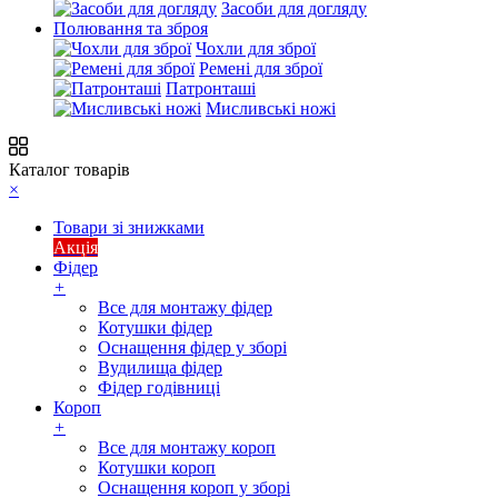
Засоби для догляду
Полювання та зброя
Чохли для зброї
Ремені для зброї
Патронташі
Мисливські ножі
Каталог товарів
×
Товари зі знижками
Акція
Фідер
+
Все для монтажу фідер
Котушки фідер
Оснащення фідер у зборі
Вудилища фідер
Фідер годівниці
Короп
+
Все для монтажу короп
Котушки короп
Оснащення короп у зборі