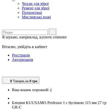
Чохли для зброї
Ремені для зброї
Патронташі
Мисливські ножі
Я шукаю, наприклад,
купити спіннінг
Вітаємо,
увійдіть в кабінет
Реєстрація
Авторизація
0
Товарів,
на
0
грн
Ваш кошик порожній :(
Блешня KUUSAMO Professor 1 с бусінкою 115 мм 27 гр
GR-C