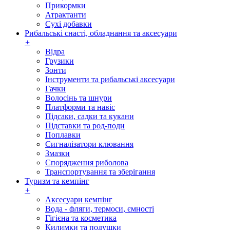
Прикормки
Атрактанти
Сухі добавки
Рибальські снасті, обладнання та аксесуари
+
Відра
Грузики
Зонти
Інструменти та рибальські аксесуари
Гачки
Волосінь та шнури
Платформи та навіс
Підсаки, садки та кукани
Підставки та род-поди
Поплавки
Сигналізатори клювання
Змазки
Спорядження риболова
Транспортування та зберігання
Туризм та кемпінг
+
Аксесуари кемпінг
Вода - фляги, термоси, ємності
Гігієна та косметика
Килимки та подушки