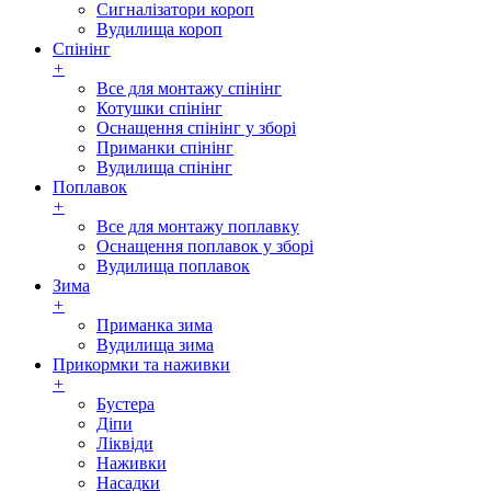
Сигналізатори короп
Вудилища короп
Спінінг
+
Все для монтажу спінінг
Котушки спінінг
Оснащення спінінг у зборі
Приманки спінінг
Вудилища спінінг
Поплавок
+
Все для монтажу поплавку
Оснащення поплавок у зборі
Вудилища поплавок
Зима
+
Приманка зима
Вудилища зима
Прикормки та наживки
+
Бустера
Діпи
Ліквіди
Наживки
Насадки