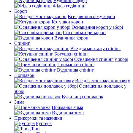
Вудилища фідер
Фідер годівниці
Короп
Все для монтажу короп
Котушки короп
Оснащення короп у зборі
Сигналізатори короп
Вудилища короп
Спінінг
Все для монтажу спінінг
Котушки спінінг
Оснащення спінінг у зборі
Приманки спінінг
Вудилища спінінг
Поплавок
Все для монтажу поплавку
Оснащення поплавок у
зборі
Вудилища поплавок
Зима
Приманка зима
Вудилища зима
Прикормки та наживки
Бустера
Діпи