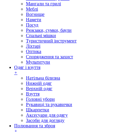
Мангали та грилі
Меблі
Вогнище
Намети
Посуд
Рюкзаки, сумки, баули
Спальні мішки
Туристичний інструмент
Ліхтарі
Оптика
Спорядження та захист
Мультитули
Одяг і взуття
+
Натільна білизна
Нижній одяг
Верхній одяг
Взуття
Головні убори
Рукавиці та рукавички
Шкарпетки
Аксесуари для одягу
Засоби для догляду
Полювання та зброя
+