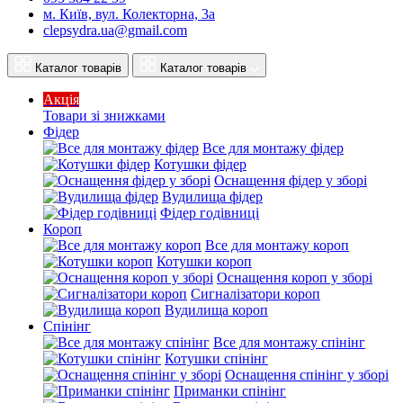
м. Київ, вул. Колекторна, 3а
clepsydra.ua@gmail.com
Каталог товарів
Каталог товарів
Акція
Товари зі знижками
Фідер
Все для монтажу фідер
Котушки фідер
Оснащення фідер у зборі
Вудилища фідер
Фідер годівниці
Короп
Все для монтажу короп
Котушки короп
Оснащення короп у зборі
Сигналізатори короп
Вудилища короп
Спінінг
Все для монтажу спінінг
Котушки спінінг
Оснащення спінінг у зборі
Приманки спінінг