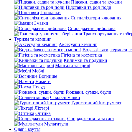
Підсаки, садки та кукани
Підставки та род-поди
Поплавки
Сигналізатори клювання
Змазки
Спорядження риболова
Транспортування та збе
Туризм та кемпінг
Аксесуари кемпінг
Вода - фляги, термоси, 
Гігієна та косметика
Килимки та подушки
Мангали та грилі
Меблі
Вогнище
Намети
Посуд
Рюкзаки, сумки, баули
Спальні мішки
Туристичний інструмент
Ліхтарі
Оптика
Спорядження та захист
Мультитули
Одяг і взуття