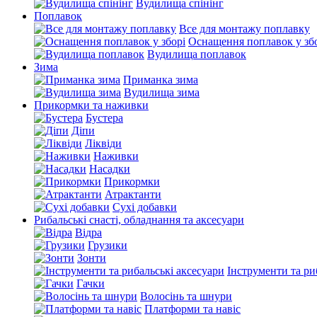
Вудилища спінінг
Поплавок
Все для монтажу поплавку
Оснащення поплавок у зб
Вудилища поплавок
Зима
Приманка зима
Вудилища зима
Прикормки та наживки
Бустера
Діпи
Ліквіди
Наживки
Насадки
Прикормки
Атрактанти
Сухі добавки
Рибальські снасті, обладнання та аксесуари
Відра
Грузики
Зонти
Інструменти та ри
Гачки
Волосінь та шнури
Платформи та навіс