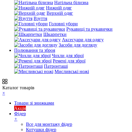
Натільна білизна
Нижній одяг
Верхній одяг
Взуття
Головні убори
Рукавиці та рукавички
Шкарпетки
Аксесуари для одягу
Засоби для догляду
Полювання та зброя
Чохли для зброї
Ремені для зброї
Патронташі
Мисливські ножі
Каталог товарів
×
Товари зі знижками
Акція
Фідер
+
Все для монтажу фідер
Котушки фідер