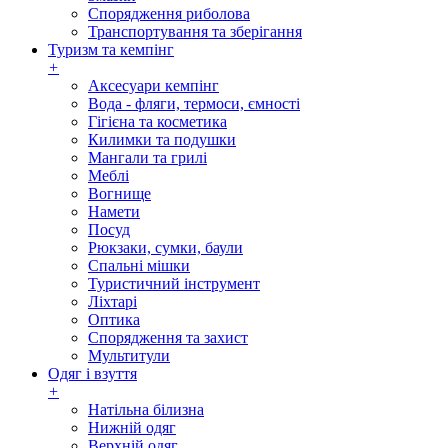
Спорядження риболова
Транспортування та зберігання
Туризм та кемпінг
+
Аксесуари кемпінг
Вода - фляги, термоси, ємності
Гігієна та косметика
Килимки та подушки
Мангали та грилі
Меблі
Вогнище
Намети
Посуд
Рюкзаки, сумки, баули
Спальні мішки
Туристичний інструмент
Ліхтарі
Оптика
Спорядження та захист
Мультитули
Одяг і взуття
+
Натільна білизна
Нижній одяг
Верхній одяг