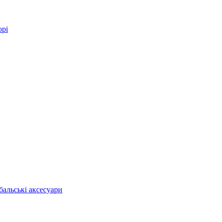
орі
бальські аксесуари