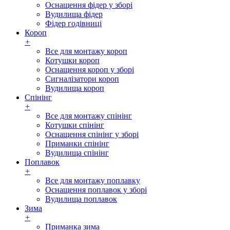
Оснащення фідер у зборі
Вудилища фідер
Фідер годівниці
Короп
+
Все для монтажу короп
Котушки короп
Оснащення короп у зборі
Сигналізатори короп
Вудилища короп
Спінінг
+
Все для монтажу спінінг
Котушки спінінг
Оснащення спінінг у зборі
Приманки спінінг
Вудилища спінінг
Поплавок
+
Все для монтажу поплавку
Оснащення поплавок у зборі
Вудилища поплавок
Зима
+
Приманка зима