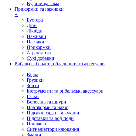
Вудилища зима
Прикормки та наживки
+
Бустера
Діпи
Ліквіди
Наживки
Насадки
Прикормки
Атрактанти
Сухі добавки
Рибальські снасті, обладнання та аксесуари
+
Відра
Грузики
Зонти
Інструменти та рибальські аксесуари
Гачки
Волосінь та шнури
Платформи та навіс
Підсаки, садки та кукани
Підставки та род-поди
Поплавки
Сигналізатори клювання
Змазки