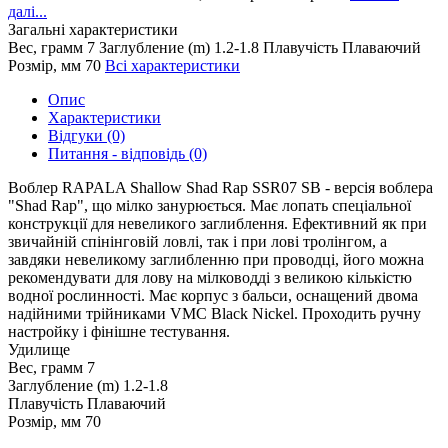
далі...
Загальні характеристики
Вес, грамм
7
Заглубление (m)
1.2-1.8
Плавучість
Плаваючий
Розмір, мм
70
Всі характеристики
Опис
Характеристики
Відгуки (0)
Питання - відповідь (0)
Воблер RAPALA Shallow Shad Rap SSR07 SB - версія воблера
"Shad Rap", що мілко занурюється. Має лопать спеціальної
конструкції для невеликого заглиблення. Ефективний як при
звичайній спінінговій ловлі, так і при лові тролінгом, а
завдяки невеликому заглибленню при проводці, його можна
рекомендувати для лову на мілководді з великою кількістю
водної рослинності. Має корпус з бальси, оснащений двома
надійними трійниками VMC Black Nickel. Проходить ручну
настройку і фінішне тестування.
Удилище
Вес, грамм
7
Заглубление (m)
1.2-1.8
Плавучість
Плаваючий
Розмір, мм
70