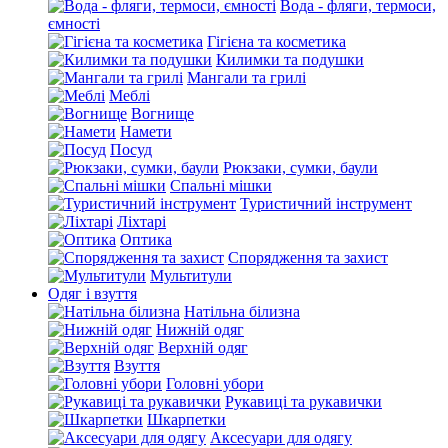
Вода - фляги, термоси,
ємності
Гігієна та косметика
Килимки та подушки
Мангали та грилі
Меблі
Вогнище
Намети
Посуд
Рюкзаки, сумки, баули
Спальні мішки
Туристичний інструмент
Ліхтарі
Оптика
Спорядження та захист
Мультитули
Одяг і взуття
Натільна білизна
Нижній одяг
Верхній одяг
Взуття
Головні убори
Рукавиці та рукавички
Шкарпетки
Аксесуари для одягу