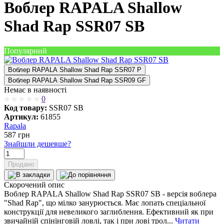
Воблер RAPALA Shallow
Shad Rap SSR07 SB
Популярний
Воблер RAPALA Shallow Shad Rap SSR07 P
Воблер RAPALA Shallow Shad Rap SSR09 GF
Немає в наявності
0
Код товару:
SSR07 SB
Артикул:
61855
Rapala
587
грн
Знайшли дешевше?
Продано
Скорочений опис
Воблер RAPALA Shallow Shad Rap SSR07 SB - версія воблера
"Shad Rap", що мілко занурюється. Має лопать спеціальної
конструкції для невеликого заглиблення. Ефективний як при
звичайній спінінговій ловлі, так і при лові трол...
Читати