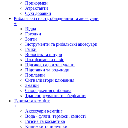
Прикормки
Атрактанти
Сухі добавки
Рибальські снасті, обладнання та аксесуари
+
Відра
Грузики
Зонти
Інструменти та рибальські аксесуари
Гачки
Волосінь та шнури
Платформи та навіс
Підсаки, садки та кукани
Підставки та род-поди
Поплавки
Сигналізатори клювання
Змазки
Спорядження риболова
Транспортування та зберігання
Туризм та кемпінг
+
Аксесуари кемпінг
Вода - фляги, термоси, ємності
Гігієна та косметика
Килимки та подушки