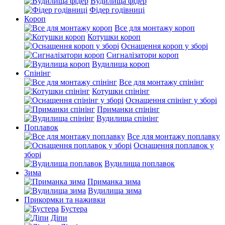
Вудилища фідер
Фідер годівниці
Короп
Все для монтажу короп
Котушки короп
Оснащення короп у зборі
Сигналізатори короп
Вудилища короп
Спінінг
Все для монтажу спінінг
Котушки спінінг
Оснащення спінінг у зборі
Приманки спінінг
Вудилища спінінг
Поплавок
Все для монтажу поплавку
Оснащення поплавок у
зборі
Вудилища поплавок
Зима
Приманка зима
Вудилища зима
Прикормки та наживки
Бустера
Діпи