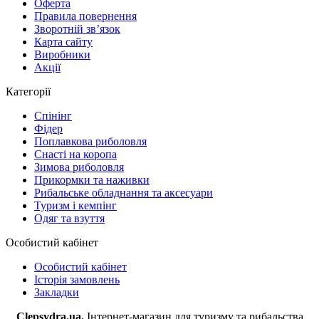
Оферта
Правила повернення
Зворотній зв’язок
Карта сайту
Виробники
Акції
Категорії
Спінінг
Фідер
Поплавкова риболовля
Снасті на коропа
Зимова риболовля
Прикормки та наживки
Рибальське обладнання та аксесуари
Туризм і кемпінг
Одяг та взуття
Особистий кабінет
Особистий кабінет
Історія замовлень
Закладки
Clepsydra.ua.
Інтернет-магазин для туризму та рибальства