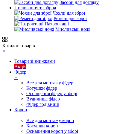
Засоби для догляду
Полювання та зброя
Чохли для зброї
Ремені для зброї
Патронташі
Мисливські ножі
Каталог товарів
×
Товари зі знижками
Акція
Фідер
+
Все для монтажу фідер
Котушки фідер
Оснащення фідер у зборі
Вудилища фідер
Фідер годівниці
Короп
+
Все для монтажу короп
Котушки короп
Оснащення короп у зборі