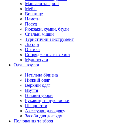
Мангали та грилі
Меблі
Вогнище
Намети
Посуд
Рюкзаки, сумки, баули
Спальні мішки
Туристичний інструмент
Ліхтарі
Оптика
Спорядження та захист
Мультитули
Одяг і взуття
+
Натільна білизна
Нижній одяг
Верхній одяг
Взуття
Головні убори
Рукавиці та рукавички
Шкарпетки
Аксесуари для одягу
Засоби для догляду
Полювання та зброя
+