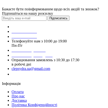
Бажаєте бути поінформованим щодо всіх акцій та знижок?
Підпишіться на нашу розсилку
Підписатись
Зробити замовлення
098 428 97 50
093 384 22 59
Телефонуйте нам з 10:00 до 19:00
Пн-Пт
Написати у Viber
Написати у Telegram
Опрацювання замовлень з 10:30 до 17:30
в робочі дні
clepsydra.ua@gmail.com
Замовити дзвінок
Інформація
Оплата
Про нас
Доставка
Політика Конфіденційності