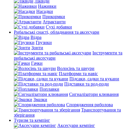
Ліквіди
Наживки
Насадки
Прикормки
Атрактанти
Сухі добавки
Рибальські снасті, обладнання та аксесуари
Відра
Грузики
Зонти
Інструменти та
рибальські аксесуари
Гачки
Волосінь та шнури
Платформи та навіс
Підсаки, садки та кукани
Підставки та род-поди
Поплавки
Сигналізатори клювання
Змазки
Спорядження риболова
Транспортування та
зберігання
Туризм та кемпінг
Аксесуари кемпінг