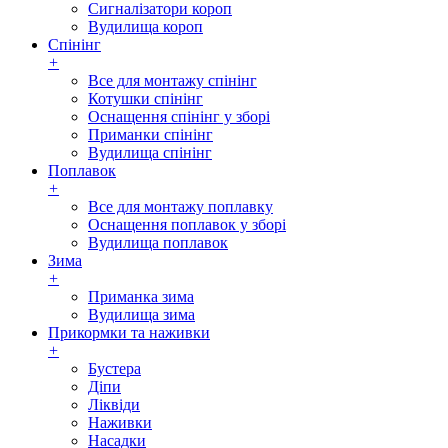
Сигналізатори короп
Вудилища короп
Спінінг
+
Все для монтажу спінінг
Котушки спінінг
Оснащення спінінг у зборі
Приманки спінінг
Вудилища спінінг
Поплавок
+
Все для монтажу поплавку
Оснащення поплавок у зборі
Вудилища поплавок
Зима
+
Приманка зима
Вудилища зима
Прикормки та наживки
+
Бустера
Діпи
Ліквіди
Наживки
Насадки