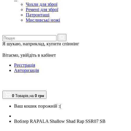
Чохли для зброї
Ремені для зброї
Патронташі
Мисливські ножі
Я шукаю, наприклад,
купити спіннінг
Вітаємо,
увійдіть в кабінет
Реєстрація
Авторизація
0
Товарів,
на
0
грн
Ваш кошик порожній :(
Воблер RAPALA Shallow Shad Rap SSR07 SB