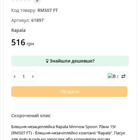
0
Код товару:
RMS07 FT
Артикул:
61897
Rapala
516
грн
Знайшли дешевше?
Продано
Скорочений опис
Блешня незацепляйка Rapala Minnow Spoon 70мм 15г
(RMS07 FT) - блешня-незачіпляйко компанії "Rapala". Пасує
для лову в сильно зарослих або корчуватих місцях,