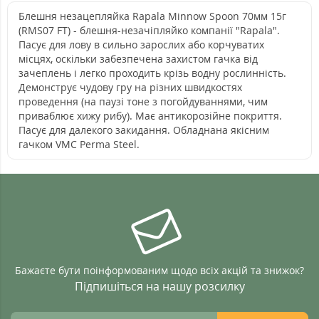
Блешня незацепляйка Rapala Minnow Spoon 70мм 15г
(RMS07 FT) - блешня-незачіпляйко компанії "Rapala".
Пасує для лову в сильно зарослих або корчуватих
місцях, оскільки забезпечена захистом гачка від
зачеплень і легко проходить крізь водну рослинність.
Демонструє чудову гру на різних швидкостях
проведення (на паузі тоне з погойдуваннями, чим
приваблює хижу рибу). Має антикорозійне покриття.
Пасує для далекого закидання. Обладнана якісним
гачком VMC Perma Steel.
Бажаєте бути поінформованим щодо всіх акцій та знижок?
Підпишіться на нашу розсилку