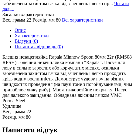
забезпечена захистом гачка від зачеплень і легко пр...
Читати
далі...
Загальні характеристики
Вес, грамм
22
Розмір, мм
80
Всі характеристики
Опис
Характеристики
Відгуки (0)
Питання - відповідь (0)
Блешня незацепляйка Rapala Minnow Spoon 80мм 22г (RMS08
RFSH) - блешня-незачіпляйка компанії "Rapala". Пасує для
лову в сильно зарослих або корчуватих місцях, оскільки
забезпечена захистом гачка від зачеплень і легко проходить
крізь водну рослинність. Демонструє чудову гру на різних
швидкостях проведення (на паузі тоне з погойдуваннями, чим
приваблює хижу рибу). Має антикорозійне покриття. Пасує
для далекого закидання. Обладнана якісним гачком VMC
Perma Steel.
Удилище
Вес, грамм
22
Розмір, мм
80
Написати відгук