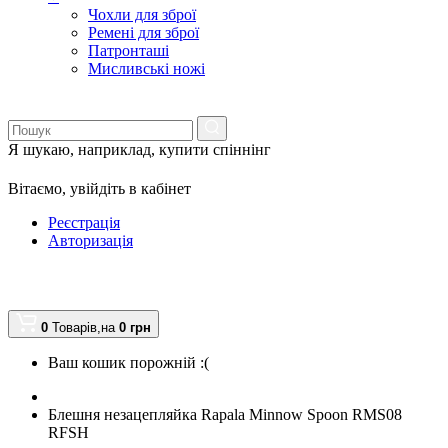
Чохли для зброї
Ремені для зброї
Патронташі
Мисливські ножі
Я шукаю, наприклад,
купити спіннінг
Вітаємо,
увійдіть в кабінет
Реєстрація
Авторизація
0
Товарів,
на
0
грн
Ваш кошик порожній :(
Блешня незацепляйка Rapala Minnow Spoon RMS08
RFSH