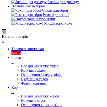
Засоби для догляду
Полювання та зброя
Чохли для зброї
Ремені для зброї
Патронташі
Мисливські ножі
Каталог товарів
×
Товари зі знижками
Акція
Фідер
+
Все для монтажу фідер
Котушки фідер
Оснащення фідер у зборі
Вудилища фідер
Фідер годівниці
Короп
+
Все для монтажу короп
Котушки короп
Оснащення короп у зборі