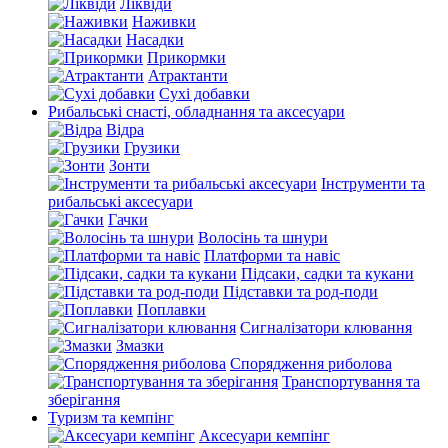
Ліквіди
Наживки
Насадки
Прикормки
Атрактанти
Сухі добавки
Рибальські снасті, обладнання та аксесуари
Відра
Грузики
Зонти
Інструменти та
рибальські аксесуари
Гачки
Волосінь та шнури
Платформи та навіс
Підсаки, садки та кукани
Підставки та род-поди
Поплавки
Сигналізатори клювання
Змазки
Спорядження риболова
Транспортування та
зберігання
Туризм та кемпінг
Аксесуари кемпінг