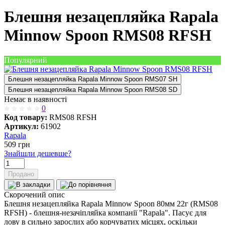
Блешня незацепляйка Rapala
Minnow Spoon RMS08 RFSH
Популярний
Блешня незацепляйка Rapala Minnow Spoon RMS07 SH
Блешня незацепляйка Rapala Minnow Spoon RMS08 SD
Немає в наявності
0
Код товару:
RMS08 RFSH
Артикул:
61902
Rapala
509
грн
Знайшли дешевше?
Продано
Скорочений опис
Блешня незацепляйка Rapala Minnow Spoon 80мм 22г (RMS08
RFSH) - блешня-незачіпляйка компанії "Rapala". Пасує для
лову в сильно зарослих або корчуватих місцях, оскільки