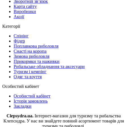
Зворотній зв’язок
Карта сайту
Виробники
Акції
Категорії
Спінінг
Фідер
Поплавкова риболовля
Снасті на коропа
Зимова риболовля
Прикормки та наживки
Рибальське обладнання та аксесуари
Туризм і кемпінг
Одяг та взуття
Особистий кабінет
Особистий кабінет
Історія замовлень
Закладки
Clepsydra.ua.
Інтернет-магазин для туризму та рибальства
Клепсидра. У нас ви знайдете повний асортимент товарів для
туризму та риболовлі.