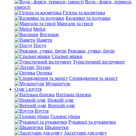
Вода - фляги, термоси,
ємності
Гігієна та косметика
Килимки та подушки
Мангали та грилі
Меблі
Вогнище
Намети
Посуд
Рюкзаки, сумки, баули
Спальні мішки
Туристичний інструмент
Ліхтарі
Оптика
Спорядження та захист
Мультитули
Одяг і взуття
Натільна білизна
Нижній одяг
Верхній одяг
Взуття
Головні убори
Рукавиці та рукавички
Шкарпетки
Аксесуари для одягу