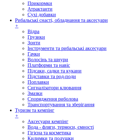
Прикормки
Атрактанти
Сухі добавки
Рибальські снасті, обладнання та аксесуари
+
Відра
Грузики
Зонти
Інструменти та рибальські аксесуари
Гачки
Волосінь та шнури
Платформи та навіс
Підсаки, садки та кукани
Підставки та род-поди
Поплавки
Сигналізатори клювання
Змазки
Спорядження риболова
Транспортування та зберігання
Туризм та кемпінг
+
Аксесуари кемпінг
Вода - фляги, термоси, ємності
Гігієна та косметика
Килимки та подушки