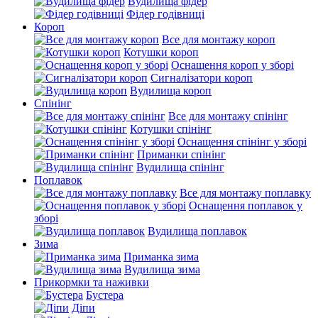
Вудилища фідер
Фідер годівниці
Короп
Все для монтажу короп
Котушки короп
Оснащення короп у зборі
Сигналізатори короп
Вудилища короп
Спінінг
Все для монтажу спінінг
Котушки спінінг
Оснащення спінінг у зборі
Приманки спінінг
Вудилища спінінг
Поплавок
Все для монтажу поплавку
Оснащення поплавок у
зборі
Вудилища поплавок
Зима
Приманка зима
Вудилища зима
Прикормки та наживки
Бустера
Діпи