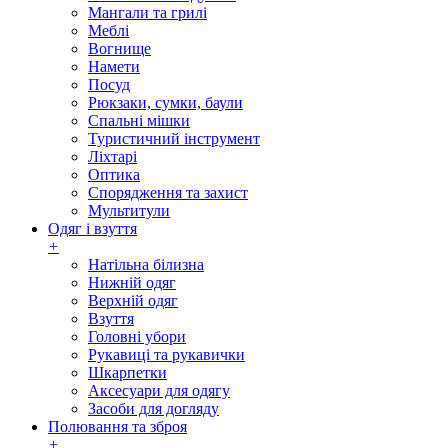
Мангали та грилі
Меблі
Вогнище
Намети
Посуд
Рюкзаки, сумки, баули
Спальні мішки
Туристичний інструмент
Ліхтарі
Оптика
Спорядження та захист
Мультитули
Одяг і взуття
+
Натільна білизна
Нижній одяг
Верхній одяг
Взуття
Головні убори
Рукавиці та рукавички
Шкарпетки
Аксесуари для одягу
Засоби для догляду
Полювання та зброя
+