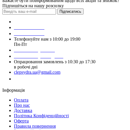
Бажаєте бути поінформованим щодо всіх акцій та знижок?
Підпишіться на нашу розсилку
Підписатись
Зробити замовлення
098 428 97 50
093 384 22 59
Телефонуйте нам з 10:00 до 19:00
Пн-Пт
Написати у Viber
Написати у Telegram
Опрацювання замовлень з 10:30 до 17:30
в робочі дні
clepsydra.ua@gmail.com
Замовити дзвінок
Інформація
Оплата
Про нас
Доставка
Політика Конфіденційності
Оферта
Правила повернення