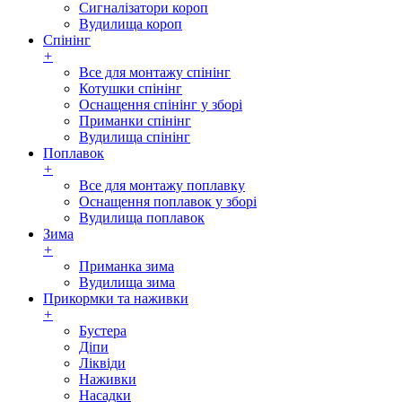
Сигналізатори короп
Вудилища короп
Спінінг
+
Все для монтажу спінінг
Котушки спінінг
Оснащення спінінг у зборі
Приманки спінінг
Вудилища спінінг
Поплавок
+
Все для монтажу поплавку
Оснащення поплавок у зборі
Вудилища поплавок
Зима
+
Приманка зима
Вудилища зима
Прикормки та наживки
+
Бустера
Діпи
Ліквіди
Наживки
Насадки