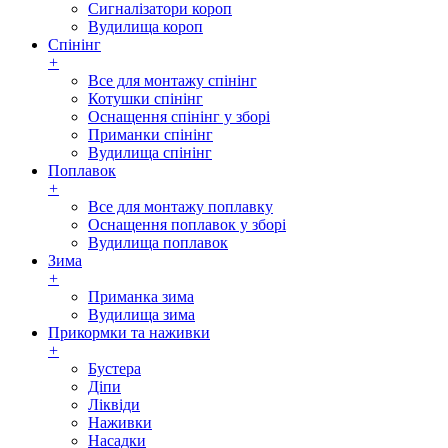
Сигналізатори короп
Вудилища короп
Спінінг
+
Все для монтажу спінінг
Котушки спінінг
Оснащення спінінг у зборі
Приманки спінінг
Вудилища спінінг
Поплавок
+
Все для монтажу поплавку
Оснащення поплавок у зборі
Вудилища поплавок
Зима
+
Приманка зима
Вудилища зима
Прикормки та наживки
+
Бустера
Діпи
Ліквіди
Наживки
Насадки