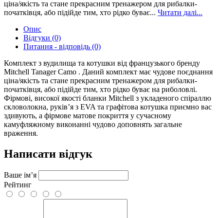
ціна/якість та стане прекрасним тренажером для рибалки-
початківця, або підійде тим, хто рідко буває...
Читати далі...
Опис
Відгуки (0)
Питання - відповідь (0)
Комплект з вудилища та котушки від французького бренду
Mitchell Tanager Camo . Даний комплект має чудове поєднання
ціна/якість та стане прекрасним тренажером для рибалки-
початківця, або підійде тим, хто рідко буває на риболовлі.
Фірмові, високої якості бланки Mitchell з укладеного спіраллю
скловолокна, руків’я з EVA та графітова котушка приємно вас
здивують, а фірмове матове покриття у сучасному
камуфляжному виконанні чудово доповнять загальне
враження.
Написати відгук
Ваше ім’я
Рейтинг