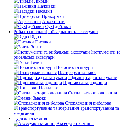
Ліквіди
Наживки
Насадки
Прикормки
Атрактанти
Сухі добавки
Рибальські снасті, обладнання та аксесуари
Відра
Грузики
Зонти
Інструменти та
рибальські аксесуари
Гачки
Волосінь та шнури
Платформи та навіс
Підсаки, садки та кукани
Підставки та род-поди
Поплавки
Сигналізатори клювання
Змазки
Спорядження риболова
Транспортування та
зберігання
Туризм та кемпінг
Аксесуари кемпінг