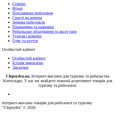
Спінінг
Фідер
Поплавкова риболовля
Снасті на коропа
Зимова риболовля
Прикормки та наживки
Рибальське обладнання та аксесуари
Туризм і кемпінг
Одяг та взуття
Особистий кабінет
Особистий кабінет
Історія замовлень
Закладки
Clepsydra.ua.
Інтернет-магазин для туризму та рибальства
Клепсидра. У нас ви знайдете повний асортимент товарів для
туризму та риболовлі.
Інтернет-магазин товарів для риболовлі та туризму
"Clepsydra" © 2026