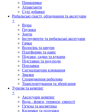
Прикормки
Атрактанти
Сухі добавки
Рибальські снасті, обладнання та аксесуари
+
Відра
Грузики
Зонти
Інструменти та рибальські аксесуари
Гачки
Волосінь та шнури
Платформи та навіс
Підсаки, садки та кукани
Підставки та род-поди
Поплавки
Сигналізатори клювання
Змазки
Спорядження риболова
Транспортування та зберігання
Туризм та кемпінг
+
Аксесуари кемпінг
Вода - фляги, термоси, ємності
Гігієна та косметика
Килимки та подушки