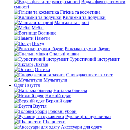
Вода - фляги, термоси,
ємності
Гігієна та косметика
Килимки та подушки
Мангали та грилі
Меблі
Вогнище
Намети
Посуд
Рюкзаки, сумки, баули
Спальні мішки
Туристичний інструмент
Ліхтарі
Оптика
Спорядження та захист
Мультитули
Одяг і взуття
Натільна білизна
Нижній одяг
Верхній одяг
Взуття
Головні убори
Рукавиці та рукавички
Шкарпетки
Аксесуари для одягу