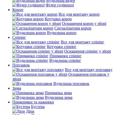
Вудилища фідер
Фідер годівниці
Короп
Все для монтажу короп
Котушки короп
Оснащення короп у зборі
Сигналізатори короп
Вудилища короп
Спінінг
Все для монтажу спінінг
Котушки спінінг
Оснащення спінінг у зборі
Приманки спінінг
Вудилища спінінг
Поплавок
Все для монтажу поплавку
Оснащення поплавок у
зборі
Вудилища поплавок
Зима
Приманка зима
Вудилища зима
Прикормки та наживки
Бустера
Діпи