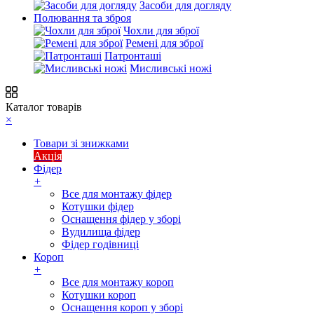
Засоби для догляду
Полювання та зброя
Чохли для зброї
Ремені для зброї
Патронташі
Мисливські ножі
Каталог товарів
×
Товари зі знижками
Акція
Фідер
+
Все для монтажу фідер
Котушки фідер
Оснащення фідер у зборі
Вудилища фідер
Фідер годівниці
Короп
+
Все для монтажу короп
Котушки короп
Оснащення короп у зборі