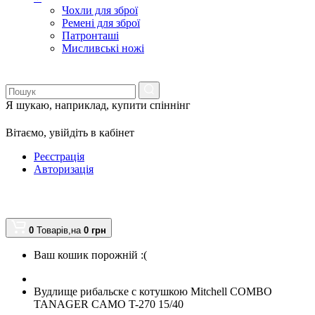
Чохли для зброї
Ремені для зброї
Патронташі
Мисливські ножі
Я шукаю, наприклад,
купити спіннінг
Вітаємо,
увійдіть в кабінет
Реєстрація
Авторизація
0
Товарів,
на
0
грн
Ваш кошик порожній :(
Вудлище рибальске с котушкою Mitchell COMBO
TANAGER CAMO T-270 15/40