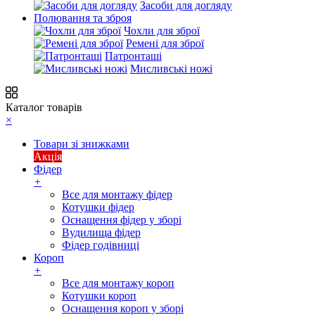
Засоби для догляду
Полювання та зброя
Чохли для зброї
Ремені для зброї
Патронташі
Мисливські ножі
Каталог товарів
×
Товари зі знижками
Акція
Фідер
+
Все для монтажу фідер
Котушки фідер
Оснащення фідер у зборі
Вудилища фідер
Фідер годівниці
Короп
+
Все для монтажу короп
Котушки короп
Оснащення короп у зборі