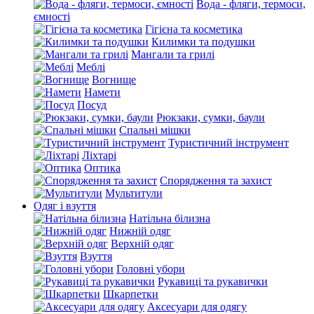
Вода - фляги, термоси,
ємності
Гігієна та косметика
Килимки та подушки
Мангали та грилі
Меблі
Вогнище
Намети
Посуд
Рюкзаки, сумки, баули
Спальні мішки
Туристичний інструмент
Ліхтарі
Оптика
Спорядження та захист
Мультитули
Одяг і взуття
Натільна білизна
Нижній одяг
Верхній одяг
Взуття
Головні убори
Рукавиці та рукавички
Шкарпетки
Аксесуари для одягу