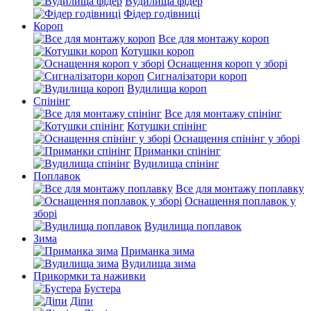
Вудилища фідер
Фідер годівниці
Короп
Все для монтажу короп
Котушки короп
Оснащення короп у зборі
Сигналізатори короп
Вудилища короп
Спінінг
Все для монтажу спінінг
Котушки спінінг
Оснащення спінінг у зборі
Приманки спінінг
Вудилища спінінг
Поплавок
Все для монтажу поплавку
Оснащення поплавок у
зборі
Вудилища поплавок
Зима
Приманка зима
Вудилища зима
Прикормки та наживки
Бустера
Діпи