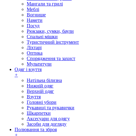
Мангали та грилі
Меблі
Вогнище
Намети
Посуд
Рюкзаки, сумки, баули
Спальні мішки
Туристичний інструмент
Ліхтарі
Оптика
Спорядження та захист
Мультитули
Одяг і взуття
+
Натільна білизна
Нижній одяг
Верхній одяг
Взуття
Головні убори
Рукавиці та рукавички
Шкарпетки
Аксесуари для одягу
Засоби для догляду
Полювання та зброя
+