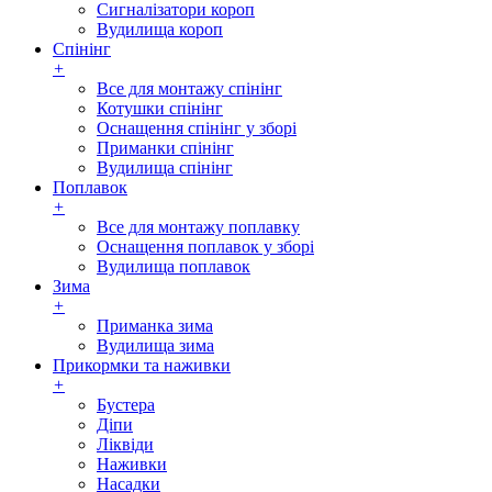
Сигналізатори короп
Вудилища короп
Спінінг
+
Все для монтажу спінінг
Котушки спінінг
Оснащення спінінг у зборі
Приманки спінінг
Вудилища спінінг
Поплавок
+
Все для монтажу поплавку
Оснащення поплавок у зборі
Вудилища поплавок
Зима
+
Приманка зима
Вудилища зима
Прикормки та наживки
+
Бустера
Діпи
Ліквіди
Наживки
Насадки