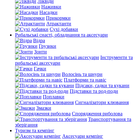
Ліквіди
Наживки
Насадки
Прикормки
Атрактанти
Сухі добавки
Рибальські снасті, обладнання та аксесуари
Відра
Грузики
Зонти
Інструменти та
рибальські аксесуари
Гачки
Волосінь та шнури
Платформи та навіс
Підсаки, садки та кукани
Підставки та род-поди
Поплавки
Сигналізатори клювання
Змазки
Спорядження риболова
Транспортування та
зберігання
Туризм та кемпінг
Аксесуари кемпінг