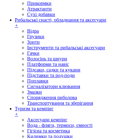
Прикормки
Атрактанти
Сухі добавки
Рибальські снасті, обладнання та аксесуари
+
Відра
Грузики
Зонти
Інструменти та рибальські аксесуари
Гачки
Волосінь та шнури
Платформи та навіс
Підсаки, садки та кукани
Підставки та род-поди
Поплавки
Сигналізатори клювання
Змазки
Спорядження риболова
Транспортування та зберігання
Туризм та кемпінг
+
Аксесуари кемпінг
Вода - фляги, термоси, ємності
Гігієна та косметика
Килимки та подушки