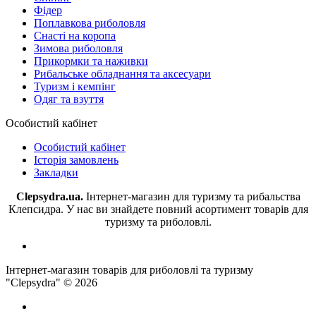
Фідер
Поплавкова риболовля
Снасті на коропа
Зимова риболовля
Прикормки та наживки
Рибальське обладнання та аксесуари
Туризм і кемпінг
Одяг та взуття
Особистий кабінет
Особистий кабінет
Історія замовлень
Закладки
Clepsydra.ua.
Інтернет-магазин для туризму та рибальства
Клепсидра. У нас ви знайдете повний асортимент товарів для
туризму та риболовлі.
Інтернет-магазин товарів для риболовлі та туризму
"Clepsydra" © 2026