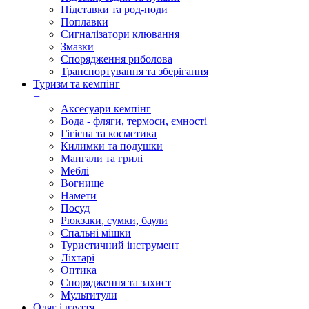
Підставки та род-поди
Поплавки
Сигналізатори клювання
Змазки
Спорядження риболова
Транспортування та зберігання
Туризм та кемпінг
+
Аксесуари кемпінг
Вода - фляги, термоси, ємності
Гігієна та косметика
Килимки та подушки
Мангали та грилі
Меблі
Вогнище
Намети
Посуд
Рюкзаки, сумки, баули
Спальні мішки
Туристичний інструмент
Ліхтарі
Оптика
Спорядження та захист
Мультитули
Одяг і взуття