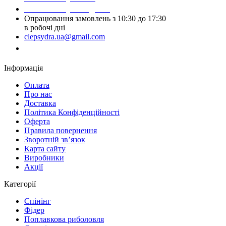
Написати у Telegram
Опрацювання замовлень з 10:30 до 17:30
в робочі дні
clepsydra.ua@gmail.com
Замовити дзвінок
Інформація
Оплата
Про нас
Доставка
Політика Конфіденційності
Оферта
Правила повернення
Зворотній зв’язок
Карта сайту
Виробники
Акції
Категорії
Спінінг
Фідер
Поплавкова риболовля