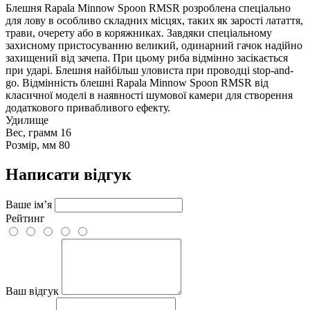
Блешня Rapala Minnow Spoon RMSR розроблена спеціально
для лову в особливо складних місцях, таких як зарості латаття,
трави, очерету або в коряжниках. Завдяки спеціальному
захисному пристосуванню великий, одинарний гачок надійно
захищений від зачепа. При цьому риба відмінно засікається
при ударі. Блешня найбільш уловиста при проводці stop-and-
go. Відмінність блешні Rapala Minnow Spoon RMSR від
класичної моделі в наявності шумової камери для створення
додаткового привабливого ефекту.
Удилище
Вес, грамм
16
Розмір, мм
80
Написати відгук
Ваше ім’я
Рейтинг
Ваш відгук