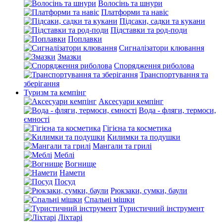
Волосінь та шнури
Платформи та навіс
Підсаки, садки та кукани
Підставки та род-поди
Поплавки
Сигналізатори клювання
Змазки
Спорядження риболова
Транспортування та
зберігання
Туризм та кемпінг
Аксесуари кемпінг
Вода - фляги, термоси,
ємності
Гігієна та косметика
Килимки та подушки
Мангали та грилі
Меблі
Вогнище
Намети
Посуд
Рюкзаки, сумки, баули
Спальні мішки
Туристичний інструмент
Ліхтарі