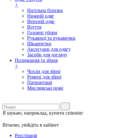
+
Натільна білизна
Нижній одяг
Верхній одяг
Взуття
Головні убори
Рукавиці та рукавички
Шкарпетки
Аксесуари для одягу
Засоби для догляду
Полювання та зброя
+
Чохли для зброї
Ремені для зброї
Патронташі
Мисливські ножі
Я шукаю, наприклад,
купити спіннінг
Вітаємо,
увійдіть в кабінет
Реєстрація