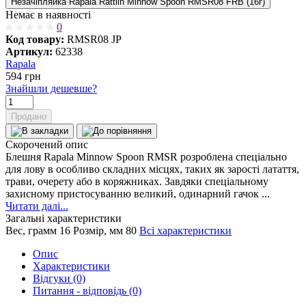
Незачіпляйка Rapala Rattlin Minnow Spoon RMSR08 FRB (16г)
Немає в наявності
0
Код товару:
RMSR08 JP
Артикул:
62338
Rapala
594
грн
Знайшли дешевше?
Продано
Скорочений опис
Блешня Rapala Minnow Spoon RMSR розроблена спеціально
для лову в особливо складних місцях, таких як зарості латаття,
трави, очерету або в коряжниках. Завдяки спеціальному
захисному пристосуванню великий, одинарний гачок ...
Читати далі...
Загальні характеристики
Вес, грамм
16
Розмір, мм
80
Всі характеристики
Опис
Характеристики
Відгуки (0)
Питання - відповідь (0)