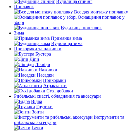
Вудилища спінінг
Поплавок
Все для монтажу поплавку
Оснащення поплавок у
зборі
Вудилища поплавок
Зима
Приманка зима
Вудилища зима
Прикормки та наживки
Бустера
Діпи
Ліквіди
Наживки
Насадки
Прикормки
Атрактанти
Сухі добавки
Рибальські снасті, обладнання та аксесуари
Відра
Грузики
Зонти
Інструменти та
рибальські аксесуари
Гачки