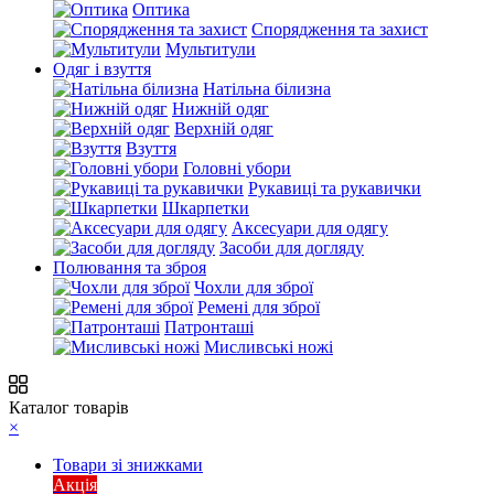
Оптика
Спорядження та захист
Мультитули
Одяг і взуття
Натільна білизна
Нижній одяг
Верхній одяг
Взуття
Головні убори
Рукавиці та рукавички
Шкарпетки
Аксесуари для одягу
Засоби для догляду
Полювання та зброя
Чохли для зброї
Ремені для зброї
Патронташі
Мисливські ножі
Каталог товарів
×
Товари зі знижками
Акція