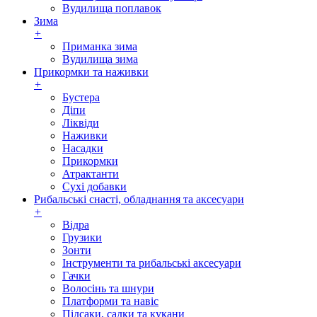
Вудилища поплавок
Зима
+
Приманка зима
Вудилища зима
Прикормки та наживки
+
Бустера
Діпи
Ліквіди
Наживки
Насадки
Прикормки
Атрактанти
Сухі добавки
Рибальські снасті, обладнання та аксесуари
+
Відра
Грузики
Зонти
Інструменти та рибальські аксесуари
Гачки
Волосінь та шнури
Платформи та навіс
Підсаки, садки та кукани