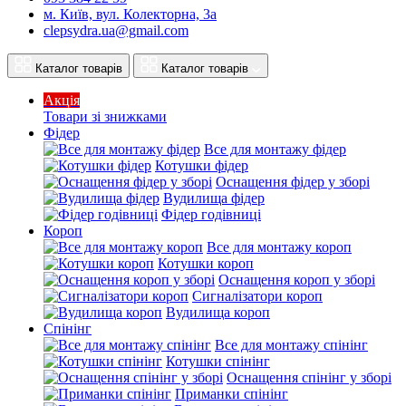
м. Київ, вул. Колекторна, 3а
clepsydra.ua@gmail.com
Каталог товарів
Каталог товарів
Акція
Товари зі знижками
Фідер
Все для монтажу фідер
Котушки фідер
Оснащення фідер у зборі
Вудилища фідер
Фідер годівниці
Короп
Все для монтажу короп
Котушки короп
Оснащення короп у зборі
Сигналізатори короп
Вудилища короп
Спінінг
Все для монтажу спінінг
Котушки спінінг
Оснащення спінінг у зборі
Приманки спінінг