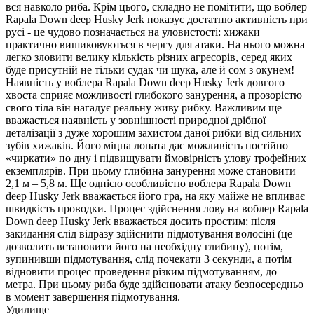
вся навколо риба. Крім цього, складно не помітити, що воблер
Rapala Down deep Husky Jerk показує достатню активність при
русі - це чудово позначається на уловистості: хижаки
практично вишиковуються в чергу для атаки. На нього можна
легко зловити велику кількість різних агресорів, серед яких
буде присутній не тільки судак чи щука, але й сом з окунем!
Наявність у воблера Rapala Down deep Husky Jerk довгого
хвоста сприяє можливості глибокого занурення, а прозорістю
свого тіла він нагадує реальну живу рибку. Важливим ще
вважається наявність у зовнішності природної дрібної
деталізації з дуже хорошим захистом даної рибки від сильних
зубів хижаків. Його міцна лопата дає можливість постійно
«чиркати» по дну і підвищувати ймовірність улову трофейних
екземплярів. При цьому глибина занурення може становити
2,1 м – 5,8 м. Ще однією особливістю воблера Rapala Down
deep Husky Jerk вважається його гра, на яку майже не впливає
швидкість проводки. Процес здійснення лову на воблер Rapala
Down deep Husky Jerk вважається досить простим: після
закидання слід відразу здійснити підмотування волосіні (це
дозволить встановити його на необхідну глибину), потім,
зупинивши підмотування, слід почекати 3 секунди, а потім
відновити процес проведення різким підмотуванням, до
метра. При цьому риба буде здійснювати атаку безпосередньо
в момент завершення підмотування.
Удилище