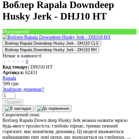
Воблер Rapala Downdeep
Husky Jerk - DHJ10 HT
Популярний
Воблер Rapala Downdeep Husky Jerk - DHJ10 CLS
Воблер Rapala Downdeep Husky Jerk - DHJ10 RH
Немає в наявності
0
Код товару:
DHJ10 HT
Артикул:
62431
Rapala
599
грн
Знайшли дешевше?
Продано
Скорочений опис
Воблер Rapala Down deep Husky Jerk можна назвати мрією
будь-якого тролінгіста: глибоко пірнає, тримає певний
горизонт, має виняткову динаміку. Ці моделі вважаються
найкращими при лові щуки, що знаходиться на глибинах. ...