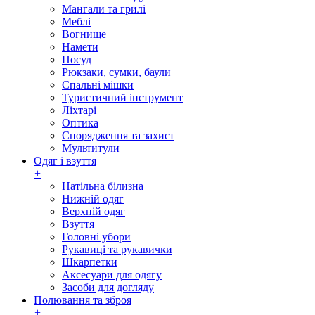
Мангали та грилі
Меблі
Вогнище
Намети
Посуд
Рюкзаки, сумки, баули
Спальні мішки
Туристичний інструмент
Ліхтарі
Оптика
Спорядження та захист
Мультитули
Одяг і взуття
+
Натільна білизна
Нижній одяг
Верхній одяг
Взуття
Головні убори
Рукавиці та рукавички
Шкарпетки
Аксесуари для одягу
Засоби для догляду
Полювання та зброя
+