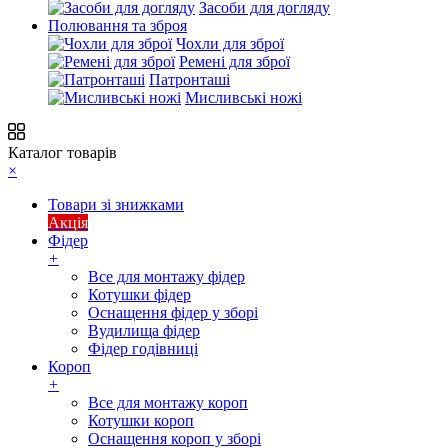
Засоби для догляду
Полювання та зброя
Чохли для зброї
Ремені для зброї
Патронташі
Мисливські ножі
Каталог товарів
×
Товари зі знижками
Акція
Фідер
+
Все для монтажу фідер
Котушки фідер
Оснащення фідер у зборі
Вудилища фідер
Фідер годівниці
Короп
+
Все для монтажу короп
Котушки короп
Оснащення короп у зборі