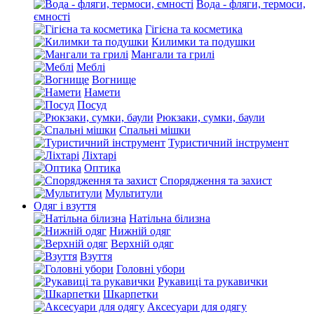
Вода - фляги, термоси,
ємності
Гігієна та косметика
Килимки та подушки
Мангали та грилі
Меблі
Вогнище
Намети
Посуд
Рюкзаки, сумки, баули
Спальні мішки
Туристичний інструмент
Ліхтарі
Оптика
Спорядження та захист
Мультитули
Одяг і взуття
Натільна білизна
Нижній одяг
Верхній одяг
Взуття
Головні убори
Рукавиці та рукавички
Шкарпетки
Аксесуари для одягу