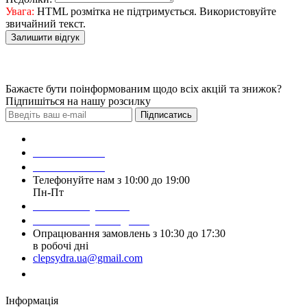
Увага:
HTML розмітка не підтримується. Використовуйте
звичайний текст.
Залишити відгук
Бажаєте бути поінформованим щодо всіх акцій та знижок?
Підпишіться на нашу розсилку
Підписатись
Зробити замовлення
098 428 97 50
093 384 22 59
Телефонуйте нам з 10:00 до 19:00
Пн-Пт
Написати у Viber
Написати у Telegram
Опрацювання замовлень з 10:30 до 17:30
в робочі дні
clepsydra.ua@gmail.com
Замовити дзвінок
Інформація