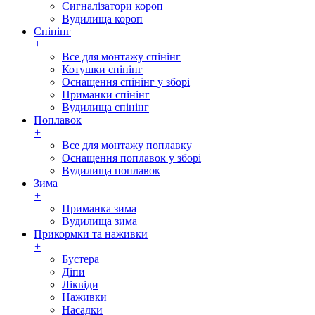
Сигналізатори короп
Вудилища короп
Спінінг
+
Все для монтажу спінінг
Котушки спінінг
Оснащення спінінг у зборі
Приманки спінінг
Вудилища спінінг
Поплавок
+
Все для монтажу поплавку
Оснащення поплавок у зборі
Вудилища поплавок
Зима
+
Приманка зима
Вудилища зима
Прикормки та наживки
+
Бустера
Діпи
Ліквіди
Наживки
Насадки