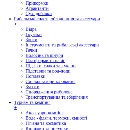
Прикормки
Атрактанти
Сухі добавки
Рибальські снасті, обладнання та аксесуари
+
Відра
Грузики
Зонти
Інструменти та рибальські аксесуари
Гачки
Волосінь та шнури
Платформи та навіс
Підсаки, садки та кукани
Підставки та род-поди
Поплавки
Сигналізатори клювання
Змазки
Спорядження риболова
Транспортування та зберігання
Туризм та кемпінг
+
Аксесуари кемпінг
Вода - фляги, термоси, ємності
Гігієна та косметика
Килимки та подушки