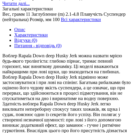
Читати далі...
Загальні характеристики
Вес, грамм
11
Заглубление (m)
2.1-4.8
Плавучість
Суспендер
(нейтральна)
Розмір, мм
100
Всі характеристики
Опис
Характеристики
Відгуки (0)
Питання - відповідь (0)
Воблер Rapala Down deep Husky Jerk можна назвати мрією
будь-якого тролінгіста: глибоко пірнає, тримає певний
горизонт, має виняткову динаміку. Ці моделі вважаються
найкращими при лові щуки, що знаходиться на глибинах.
Воблер Rapala Down deep Husky Jerk відмінно може
застосовуватися і при лові на спінінг. Багатьма рибалками було
оцінено його чудову якість суспендера, а це означає, що при
перервах, що здійснюються в процесі підмотування, він не
спускатиметься на дно і виринатиме на водну поверхню.
Здатність воблера Rapala Down deep Husky Jerk легко
викликати непереборну спокусу таких хижаків, як щука і
судак, пояснює один із секретів його успіху. Він полягає у
створенні незначної шумності: при лові з його допомогою
виникає додатковий ефект, що заманює - гучне і ритмічне
гуркотіння. Внаслідок цього про його присутність дізнається