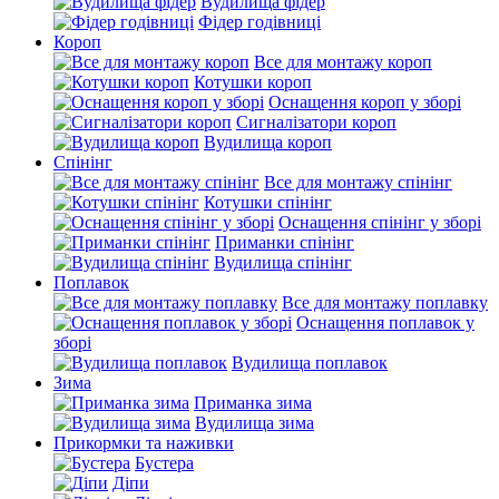
Вудилища фідер
Фідер годівниці
Короп
Все для монтажу короп
Котушки короп
Оснащення короп у зборі
Сигналізатори короп
Вудилища короп
Спінінг
Все для монтажу спінінг
Котушки спінінг
Оснащення спінінг у зборі
Приманки спінінг
Вудилища спінінг
Поплавок
Все для монтажу поплавку
Оснащення поплавок у
зборі
Вудилища поплавок
Зима
Приманка зима
Вудилища зима
Прикормки та наживки
Бустера
Діпи