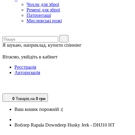
Чохли для зброї
Ремені для зброї
Патронташі
Мисливські ножі
Я шукаю, наприклад,
купити спіннінг
Вітаємо,
увійдіть в кабінет
Реєстрація
Авторизація
0
Товарів,
на
0
грн
Ваш кошик порожній :(
Воблер Rapala Downdeep Husky Jerk - DHJ10 HT