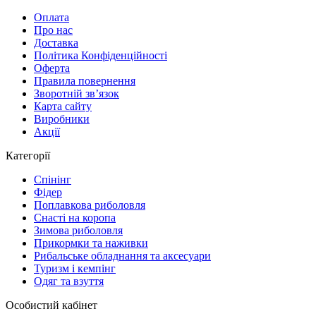
Оплата
Про нас
Доставка
Політика Конфіденційності
Оферта
Правила повернення
Зворотній зв’язок
Карта сайту
Виробники
Акції
Категорії
Спінінг
Фідер
Поплавкова риболовля
Снасті на коропа
Зимова риболовля
Прикормки та наживки
Рибальське обладнання та аксесуари
Туризм і кемпінг
Одяг та взуття
Особистий кабінет