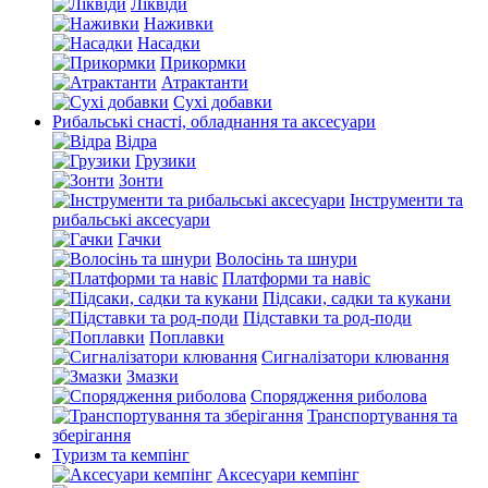
Ліквіди
Наживки
Насадки
Прикормки
Атрактанти
Сухі добавки
Рибальські снасті, обладнання та аксесуари
Відра
Грузики
Зонти
Інструменти та
рибальські аксесуари
Гачки
Волосінь та шнури
Платформи та навіс
Підсаки, садки та кукани
Підставки та род-поди
Поплавки
Сигналізатори клювання
Змазки
Спорядження риболова
Транспортування та
зберігання
Туризм та кемпінг
Аксесуари кемпінг