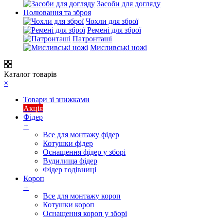
Засоби для догляду
Полювання та зброя
Чохли для зброї
Ремені для зброї
Патронташі
Мисливські ножі
Каталог товарів
×
Товари зі знижками
Акція
Фідер
+
Все для монтажу фідер
Котушки фідер
Оснащення фідер у зборі
Вудилища фідер
Фідер годівниці
Короп
+
Все для монтажу короп
Котушки короп
Оснащення короп у зборі