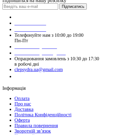
Підпишіться на нашу розсилку
Підписатись
Зробити замовлення
098 428 97 50
093 384 22 59
Телефонуйте нам з 10:00 до 19:00
Пн-Пт
Написати у Viber
Написати у Telegram
Опрацювання замовлень з 10:30 до 17:30
в робочі дні
clepsydra.ua@gmail.com
Замовити дзвінок
Інформація
Оплата
Про нас
Доставка
Політика Конфіденційності
Оферта
Правила повернення
Зворотній зв’язок