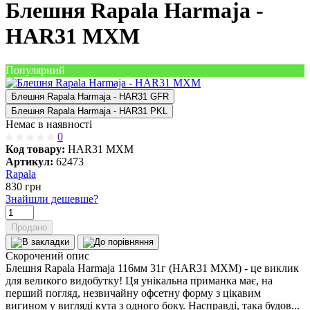
Блешня Rapala Harmaja -
HAR31 MXM
Популярний
Блешня Rapala Harmaja - HAR31 GFR
Блешня Rapala Harmaja - HAR31 PKL
Немає в наявності
0
Код товару:
HAR31 MXM
Артикул:
62473
Rapala
830
грн
Знайшли дешевше?
Продано
Скорочений опис
Блешня Rapala Harmaja 116мм 31г (HAR31 MXM) - це виклик
для великого видобутку! Ця унікальна приманка має, на
перший погляд, незвичайну офсетну форму з цікавим
вигином у вигляді кута з одного боку. Насправді, така будов...