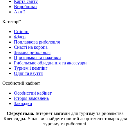
Карта сайту
Виробники
Акції
Категорії
Спінінг
Фідер
Поплавкова риболовля
Снасті на коропа
Зимова риболовля
Прикормки та наживки
Рибальське обладнання та аксесуари
Туризм і кемпінг
Одяг та взуття
Особистий кабінет
Особистий кабінет
Історія замовлень
Закладки
Clepsydra.ua.
Інтернет-магазин для туризму та рибальства
Клепсидра. У нас ви знайдете повний асортимент товарів для
туризму та риболовлі.