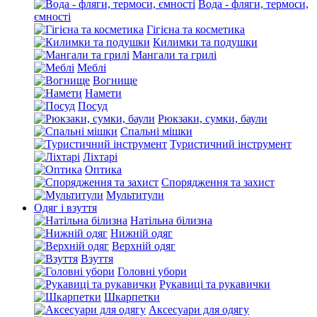
Вода - фляги, термоси,
ємності
Гігієна та косметика
Килимки та подушки
Мангали та грилі
Меблі
Вогнище
Намети
Посуд
Рюкзаки, сумки, баули
Спальні мішки
Туристичний інструмент
Ліхтарі
Оптика
Спорядження та захист
Мультитули
Одяг і взуття
Натільна білизна
Нижній одяг
Верхній одяг
Взуття
Головні убори
Рукавиці та рукавички
Шкарпетки
Аксесуари для одягу