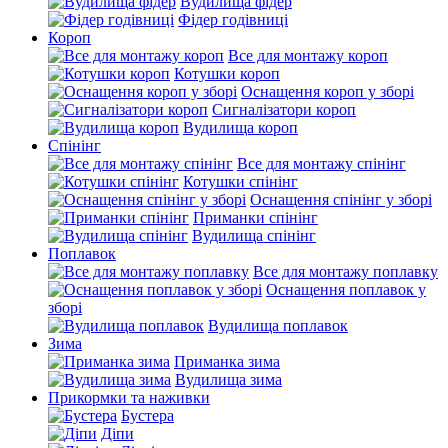
Вудилища фідер
Фідер годівниці
Короп
Все для монтажу короп
Котушки короп
Оснащення короп у зборі
Сигналізатори короп
Вудилища короп
Спінінг
Все для монтажу спінінг
Котушки спінінг
Оснащення спінінг у зборі
Приманки спінінг
Вудилища спінінг
Поплавок
Все для монтажу поплавку
Оснащення поплавок у
зборі
Вудилища поплавок
Зима
Приманка зима
Вудилища зима
Прикормки та наживки
Бустера
Діпи