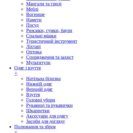
Мангали та грилі
Меблі
Вогнище
Намети
Посуд
Рюкзаки, сумки, баули
Спальні мішки
Туристичний інструмент
Ліхтарі
Оптика
Спорядження та захист
Мультитули
Одяг і взуття
+
Натільна білизна
Нижній одяг
Верхній одяг
Взуття
Головні убори
Рукавиці та рукавички
Шкарпетки
Аксесуари для одягу
Засоби для догляду
Полювання та зброя
+