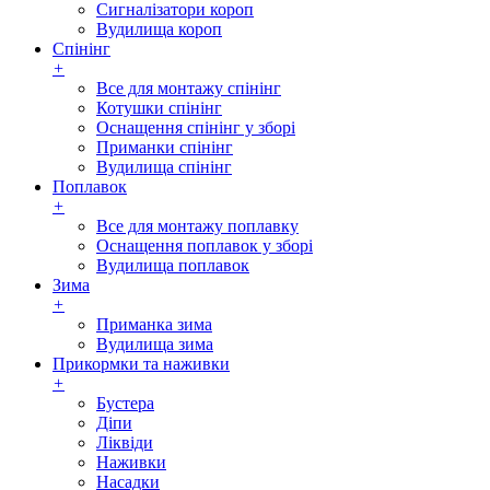
Сигналізатори короп
Вудилища короп
Спінінг
+
Все для монтажу спінінг
Котушки спінінг
Оснащення спінінг у зборі
Приманки спінінг
Вудилища спінінг
Поплавок
+
Все для монтажу поплавку
Оснащення поплавок у зборі
Вудилища поплавок
Зима
+
Приманка зима
Вудилища зима
Прикормки та наживки
+
Бустера
Діпи
Ліквіди
Наживки
Насадки