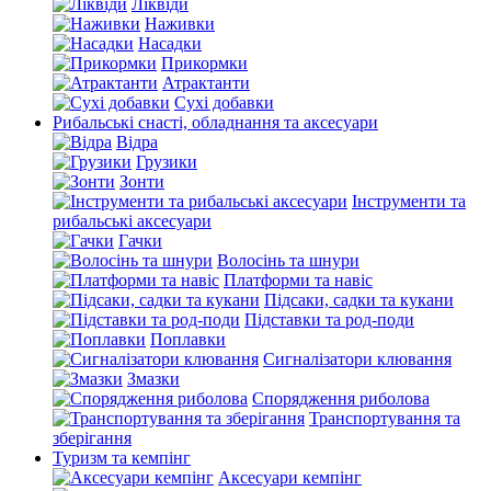
Ліквіди
Наживки
Насадки
Прикормки
Атрактанти
Сухі добавки
Рибальські снасті, обладнання та аксесуари
Відра
Грузики
Зонти
Інструменти та
рибальські аксесуари
Гачки
Волосінь та шнури
Платформи та навіс
Підсаки, садки та кукани
Підставки та род-поди
Поплавки
Сигналізатори клювання
Змазки
Спорядження риболова
Транспортування та
зберігання
Туризм та кемпінг
Аксесуари кемпінг