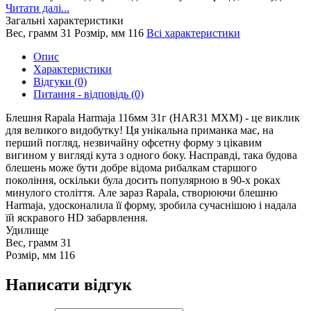
Читати далі...
Загальні характеристики
Вес, грамм
31
Розмір, мм
116
Всі характеристики
Опис
Характеристики
Відгуки (0)
Питання - відповідь (0)
Блешня Rapala Harmaja 116мм 31г (HAR31 MXM) - це виклик
для великого видобутку! Ця унікальна приманка має, на
перший погляд, незвичайну офсетну форму з цікавим
вигином у вигляді кута з одного боку. Насправді, така будова
блешень може бути добре відома рибалкам старшого
покоління, оскільки була досить популярною в 90-х роках
минулого століття. Але зараз Rapala, створюючи блешню
Harmaja, удосконалила її форму, зробила сучаснішою і надала
їй яскравого HD забарвлення.
Удилище
Вес, грамм
31
Розмір, мм
116
Написати відгук