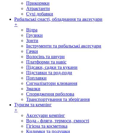
Прикормки
Атрактанти
Сухі добавки
Рибальські снасті, обладнання та аксесуари
+
Відра
Грузики
Зонти
Інструменти та рибальські аксесуари
Гачки
Волосінь та шнури
Платформи та навіс
Підсаки, садки та кукани
Підставки та род-поди
Поплавки
Сигналізатори клювання
Змазки
Спорядження риболова
Транспортування та зберігання
Туризм та кемпінг
+
Аксесуари кемпінг
Вода - фляги, термоси, ємності
Гігієна та косметика
Килимки та подушки