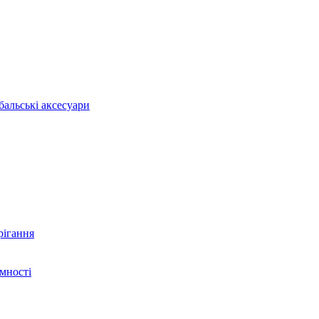
бальські аксесуари
рігання
ємності