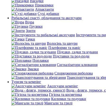
Насадки
Прикормки
Атрактанти
Сухі добавки
Рибальські снасті, обладнання та аксесуари
Відра
Грузики
Зонти
Інструменти та ри
Гачки
Волосінь та шнури
Платформи та навіс
Підсаки, садки та кукани
Підставки та род-поди
Поплавки
Сигналізатори клювання
Змазки
Спорядження риболова
Транспортування та збе
Туризм та кемпінг
Аксесуари кемпінг
Вода - фляги, термоси, 
Гігієна та косметика
Килимки та подушки
Мангали та грилі