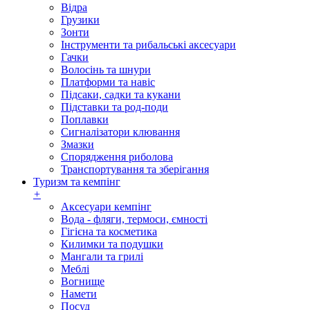
Відра
Грузики
Зонти
Інструменти та рибальські аксесуари
Гачки
Волосінь та шнури
Платформи та навіс
Підсаки, садки та кукани
Підставки та род-поди
Поплавки
Сигналізатори клювання
Змазки
Спорядження риболова
Транспортування та зберігання
Туризм та кемпінг
+
Аксесуари кемпінг
Вода - фляги, термоси, ємності
Гігієна та косметика
Килимки та подушки
Мангали та грилі
Меблі
Вогнище
Намети
Посуд