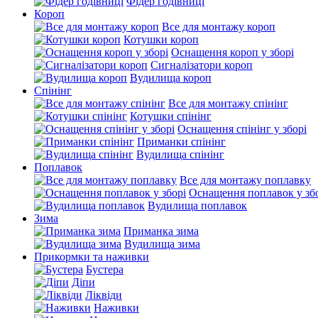
Фідер годівниці
Короп
Все для монтажу короп
Котушки короп
Оснащення короп у зборі
Сигналізатори короп
Вудилища короп
Спінінг
Все для монтажу спінінг
Котушки спінінг
Оснащення спінінг у зборі
Приманки спінінг
Вудилища спінінг
Поплавок
Все для монтажу поплавку
Оснащення поплавок у зб
Вудилища поплавок
Зима
Приманка зима
Вудилища зима
Прикормки та наживки
Бустера
Діпи
Ліквіди
Наживки