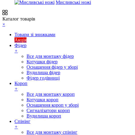
Мисливські ножі
Каталог товарів
×
Товари зі знижками
Акція
Фідер
+
Все для монтажу фідер
Котушки фідер
Оснащення фідер у зборі
Вудилища фідер
Фідер годівниці
Короп
+
Все для монтажу короп
Котушки короп
Оснащення короп у зборі
Сигналізатори короп
Вудилища короп
Спінінг
+
Все для монтажу спінінг