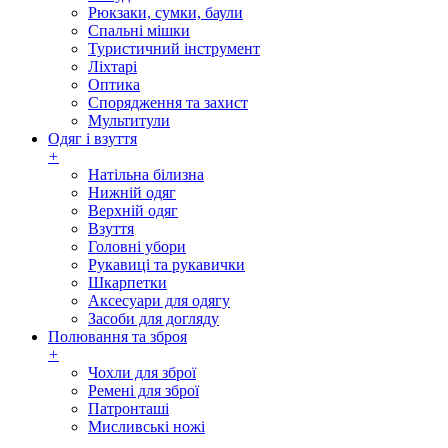
Рюкзаки, сумки, баули
Спальні мішки
Туристичний інструмент
Ліхтарі
Оптика
Спорядження та захист
Мультитули
Одяг і взуття
+
Натільна білизна
Нижній одяг
Верхній одяг
Взуття
Головні убори
Рукавиці та рукавички
Шкарпетки
Аксесуари для одягу
Засоби для догляду
Полювання та зброя
+
Чохли для зброї
Ремені для зброї
Патронташі
Мисливські ножі