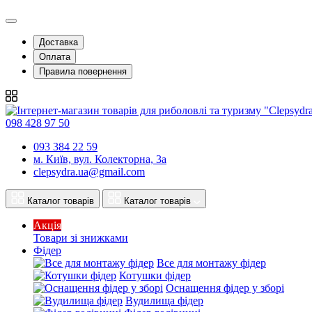
Доставка
Оплата
Правила повернення
098 428 97 50
093 384 22 59
м. Київ, вул. Колекторна, 3а
clepsydra.ua@gmail.com
Каталог товарів
Каталог товарів
Акція
Товари зі знижками
Фідер
Все для монтажу фідер
Котушки фідер
Оснащення фідер у зборі
Вудилища фідер