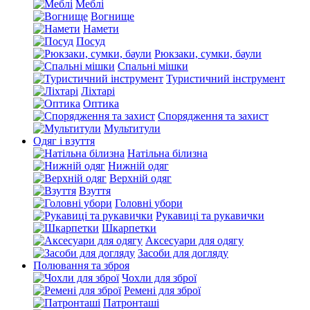
Меблі
Вогнище
Намети
Посуд
Рюкзаки, сумки, баули
Спальні мішки
Туристичний інструмент
Ліхтарі
Оптика
Спорядження та захист
Мультитули
Одяг і взуття
Натільна білизна
Нижній одяг
Верхній одяг
Взуття
Головні убори
Рукавиці та рукавички
Шкарпетки
Аксесуари для одягу
Засоби для догляду
Полювання та зброя
Чохли для зброї
Ремені для зброї
Патронташі