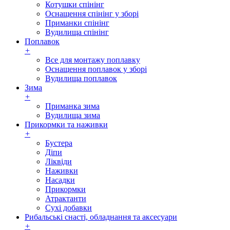
Котушки спінінг
Оснащення спінінг у зборі
Приманки спінінг
Вудилища спінінг
Поплавок
+
Все для монтажу поплавку
Оснащення поплавок у зборі
Вудилища поплавок
Зима
+
Приманка зима
Вудилища зима
Прикормки та наживки
+
Бустера
Діпи
Ліквіди
Наживки
Насадки
Прикормки
Атрактанти
Сухі добавки
Рибальські снасті, обладнання та аксесуари
+