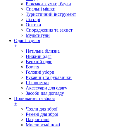
Рюкзаки, сумки, баули
Спальні мішки
Туристичний інструмент
Ліхтарі
Оптика
Спорядження та захист
Мультитули
Одяг і взуття
+
Натільна білизна
Нижній одяг
Верхній одяг
Взуття
Головні убори
Рукавиці та рукавички
Шкарпетки
Аксесуари для одягу
Засоби для догляду
Полювання та зброя
+
Чохли для зброї
Ремені для зброї
Патронташі
Мисливські ножі