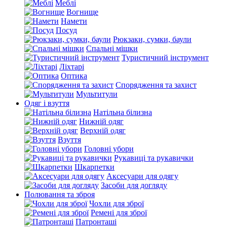
Меблі
Вогнище
Намети
Посуд
Рюкзаки, сумки, баули
Спальні мішки
Туристичний інструмент
Ліхтарі
Оптика
Спорядження та захист
Мультитули
Одяг і взуття
Натільна білизна
Нижній одяг
Верхній одяг
Взуття
Головні убори
Рукавиці та рукавички
Шкарпетки
Аксесуари для одягу
Засоби для догляду
Полювання та зброя
Чохли для зброї
Ремені для зброї
Патронташі