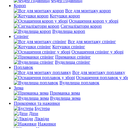
Фідер годівниці
Короп
Все для монтажу короп
Котушки короп
Оснащення короп у зборі
Сигналізатори короп
Вудилища короп
Спінінг
Все для монтажу спінінг
Котушки спінінг
Оснащення спінінг у зборі
Приманки спінінг
Вудилища спінінг
Поплавок
Все для монтажу поплавку
Оснащення поплавок у зб
Вудилища поплавок
Зима
Приманка зима
Вудилища зима
Прикормки та наживки
Бустера
Діпи
Ліквіди
Наживки