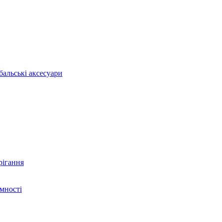
бальські аксесуари
рігання
ємності