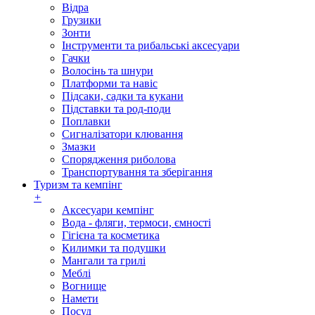
Відра
Грузики
Зонти
Інструменти та рибальські аксесуари
Гачки
Волосінь та шнури
Платформи та навіс
Підсаки, садки та кукани
Підставки та род-поди
Поплавки
Сигналізатори клювання
Змазки
Спорядження риболова
Транспортування та зберігання
Туризм та кемпінг
+
Аксесуари кемпінг
Вода - фляги, термоси, ємності
Гігієна та косметика
Килимки та подушки
Мангали та грилі
Меблі
Вогнище
Намети
Посуд