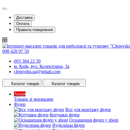
Доставка
Оплата
Правила повернення
098 428 97 50
093 384 22 59
м. Київ, вул. Колекторна, 3а
clepsydra.ua@gmail.com
Каталог товарів
Каталог товарів
Акція
Товари зі знижками
Фідер
Все для монтажу фідер
Котушки фідер
Оснащення фідер у зборі
Вудилища фідер