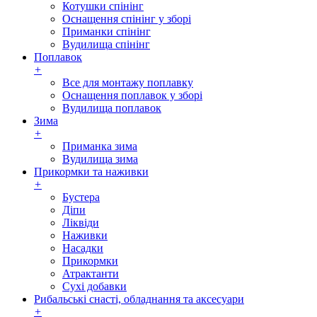
Котушки спінінг
Оснащення спінінг у зборі
Приманки спінінг
Вудилища спінінг
Поплавок
+
Все для монтажу поплавку
Оснащення поплавок у зборі
Вудилища поплавок
Зима
+
Приманка зима
Вудилища зима
Прикормки та наживки
+
Бустера
Діпи
Ліквіди
Наживки
Насадки
Прикормки
Атрактанти
Сухі добавки
Рибальські снасті, обладнання та аксесуари
+