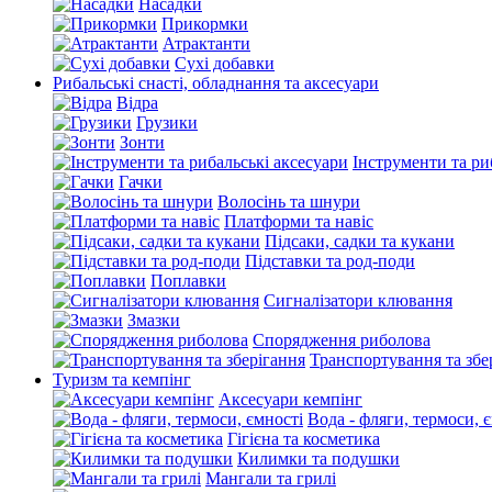
Насадки
Прикормки
Атрактанти
Сухі добавки
Рибальські снасті, обладнання та аксесуари
Відра
Грузики
Зонти
Інструменти та ри
Гачки
Волосінь та шнури
Платформи та навіс
Підсаки, садки та кукани
Підставки та род-поди
Поплавки
Сигналізатори клювання
Змазки
Спорядження риболова
Транспортування та збе
Туризм та кемпінг
Аксесуари кемпінг
Вода - фляги, термоси, 
Гігієна та косметика
Килимки та подушки
Мангали та грилі