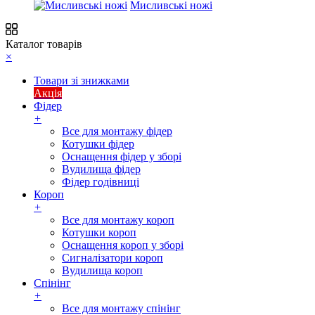
Мисливські ножі
Каталог товарів
×
Товари зі знижками
Акція
Фідер
+
Все для монтажу фідер
Котушки фідер
Оснащення фідер у зборі
Вудилища фідер
Фідер годівниці
Короп
+
Все для монтажу короп
Котушки короп
Оснащення короп у зборі
Сигналізатори короп
Вудилища короп
Спінінг
+
Все для монтажу спінінг